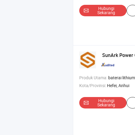
Hubungi
Sekarang
SunArk Power C
Produk Utama:
baterai lithium , penyimpanan energi industri dan komersia
Kota/Provinsi:
Hefei, Anhui
Hubungi
Sekarang