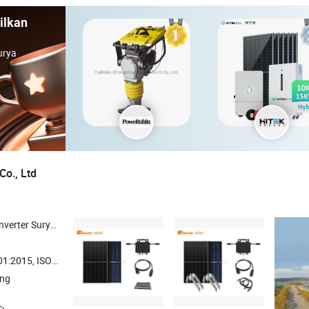
ilkan
urya
Co., Ltd
m Surya Terhubung Jaringan , Sistem Surya Mandiri
 ISO14001, ISO45001:2018
ang