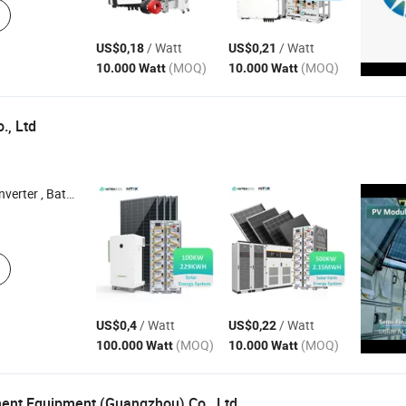
/ Watt
/ Watt
US$0,18
US$0,21
(MOQ)
(MOQ)
10.000 Watt
10.000 Watt
., Ltd
istem Surya , Braket Pemasangan
/ Watt
/ Watt
US$0,4
US$0,22
(MOQ)
(MOQ)
100.000 Watt
10.000 Watt
nt Equipment (Guangzhou) Co., Ltd.