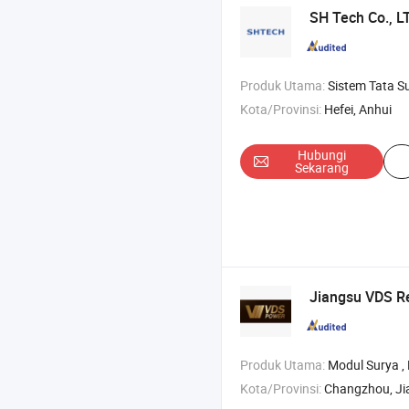
SH Tech Co., L
Produk Utama:
Sistem Tata Surya , Sistem Energi Surya , Bater
Kota/Provinsi:
Hefei, Anhui
Hubungi
Sekarang
Jiangsu VDS Re
Produk Utama:
Modul Surya , Panel Surya Monokristalin , Baterai Penyimpana
Kota/Provinsi:
Changzhou, Ji