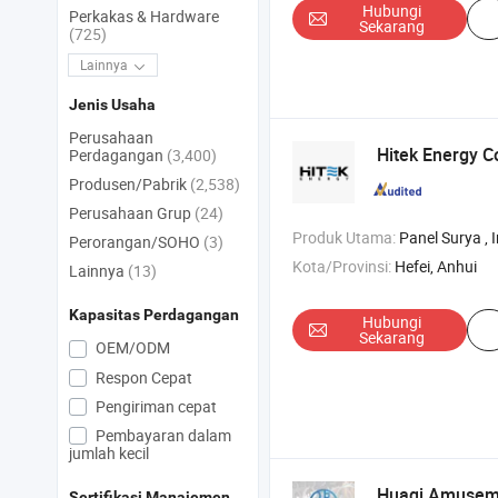
Hubungi
Perkakas & Hardware
Sekarang
(725)
Lainnya
Jenis Usaha
Perusahaan
Hitek Energy Co
Perdagangan
(3,400)
Produsen/Pabrik
(2,538)
Perusahaan Grup
(24)
Produk Utama:
Panel Surya , Inverter , Baterai , S
Perorangan/SOHO
(3)
Kota/Provinsi:
Hefei, Anhui
Lainnya
(13)
Kapasitas Perdagangan
Hubungi
Sekarang
OEM/ODM
Respon Cepat
Pengiriman cepat
Pembayaran dalam
jumlah kecil
Huaqi Amuseme
Sertifikasi Manajemen