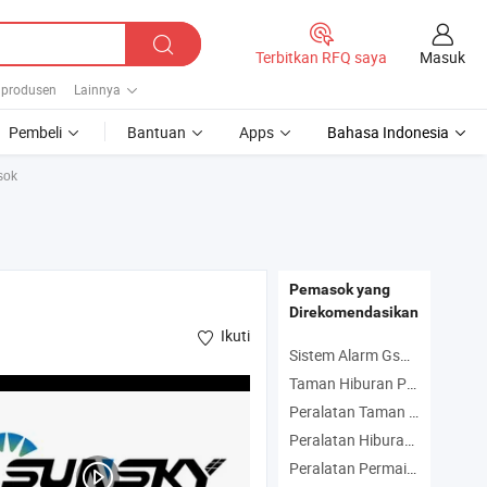
Masuk
Terbitkan RFQ saya
 produsen
Lainnya
Pembeli
Bantuan
Apps
Bahasa Indonesia
sok
Pemasok yang
Direkomendasikan
Ikuti
Sistem Alarm Gsm Cerdas Produsen
Taman Hiburan Produsen
Peralatan Taman Produsen
Peralatan Hiburan Produsen
Peralatan Permainan Anak-anak Produsen