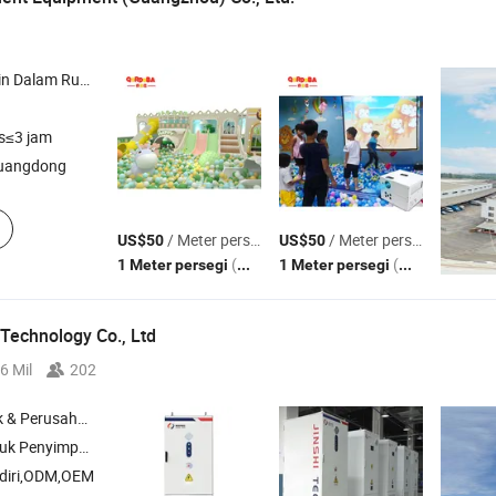
inan Lunak , Seluncuran , Taman Tema IP
s≤3 jam
uangdong
/ Meter persegi
/ Meter persegi
US$50
US$50
(MOQ)
(MOQ)
1 Meter persegi
1 Meter persegi
 Technology Co., Ltd
6 Mil
202
rusahaan Dagang
nyimpanan Energi
diri,ODM,OEM