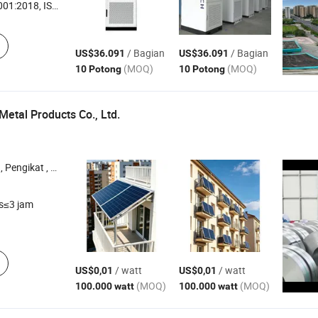
8, ISO14001, ISO50001
/ Bagian
/ Bagian
US$36.091
US$36.091
(MOQ)
(MOQ)
10 Potong
10 Potong
Metal Products Co., Ltd.
krup Tanah , Braket Pemasangan Surya
s≤3 jam
/ watt
/ watt
US$0,01
US$0,01
(MOQ)
(MOQ)
100.000 watt
100.000 watt