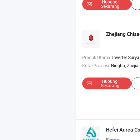
Hubungi
Sekarang
Zhejiang Chisa
Produk Utama:
Inverter Surya , Baterai Lithium , Inverter H
Kota/Provinsi:
Ningbo, Zhejia
Hubungi
Sekarang
Hefei Aurea Co.