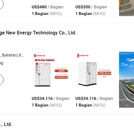
/ Bagian
/ Bagian
US$480
US$350
(MOQ)
(MOQ)
1 Bagian
1 Bagian
ge New Energy Technology Co., Ltd.
ibrida , Sistem Surya , Inverter Daya
ng
/ Bagian
/ Bagian
US$34.116
US$34.116
(MOQ)
(MOQ)
1 Bagian
1 Bagian
, Ltd.