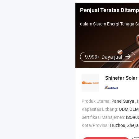
Penjual Teratas Ditamp
dalam Sistem Energi Tenaga S
9.999+ Daya jual
Shinefar Solar 
Produk Utama:
Panel Surya , Inverter Surya , Sistem Surya Hibrida , Siste
Kapasitas Litbang:
ODM,OEM
Sertifikasi Manajemen:
ISO9001:2015,
Kota/Provinsi:
Huzhou, Zheji