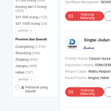
51-200 orang
(664)
Sertifikasi Manajemen:
ISO45001:201
Kurang dari 5 Orang
(403)
Hubungi
201-500 orang
(152)
Sekarang
501-1000 orang
(24)
Lainnya
Xingtai Jiudun 
Provinsi dan Daerah
Guangdong
(1,310)
Shandong
(546)
Produk Utama:
Carport Surya , Pengikat , Braket Surya , Se
Zhejiang
(459)
Kapasitas Litbang:
ODM,OEM
Jiangsu
(408)
Respon Cepat:
Waktu Respon
Hebei
(197)
Kota/Provinsi:
Xingtai, Hebei
Lainnya
Pemasok yang
Hubungi
Diaudit
Sekarang