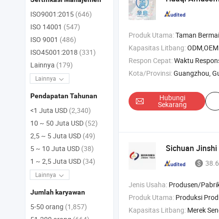
ISO9001:2015
(646)
ISO 14001
(547)
Produk Utama:
Taman Bermain Dalam Ruangan , Trampolin , Perma
ISO 9001
(486)
Kapasitas Litbang:
ODM,OEM
ISO45001:2018
(331)
Respon Cepat:
Waktu Respon
Lainnya
(179)
Kota/Provinsi:
Guangzhou, G
Lainnya
Pendapatan Tahunan
Hubungi
Sekarang
<1 Juta USD
(2,340)
10 ~ 50 Juta USD
(52)
2,5 ~ 5 Juta USD
(49)
Sichuan Jinshi
5 ~ 10 Juta USD
(38)
1 ~ 2,5 Juta USD
(34)
38.6
Lainnya
Jenis Usaha:
Produsen/Pabrik & Pe
Jumlah karyawan
Produk Utama:
Produksi Produk Pe
5-50 orang
(1,857)
Kapasitas Litbang:
Merek Sen