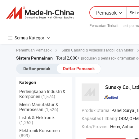
Pemasok
Pencarian Terkait:
set perm
Semua Kategori
Penemuan Pemasok
Suku Cadang & Aksesoris Mobil dan Motor
Total 2,000+
Sistem Permainan
produsen & pemasok ditemukan d
Daftar produk
Daftar Pemasok
Kategori
Sunsky Co., Lt
Perlengkapan Industri &
Komponen
(1,574)
Mesin Manufaktur &
Pemrosesan
(1,526)
Produk Utama:
Panel Surya , Inverter Surya , Baterai
Listrik & Elektronik
Kapasitas Litbang:
ODM,OEM
(1,252)
Kota/Provinsi:
Hefei, Anhui
Elektronik Konsumen
(899)