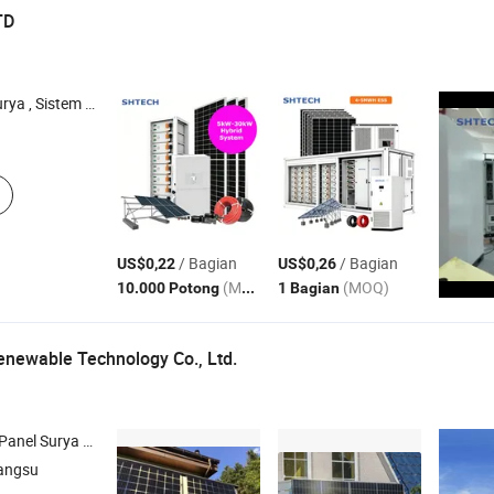
TD
ai Lithium , Panel Surya , Rak Pemasangan
/ Bagian
/ Bagian
US$0,22
US$0,26
(MOQ)
(MOQ)
10.000 Potong
1 Bagian
newable Technology Co., Ltd.
n Surya , Baterai Penyimpanan , Baterai Energi Surya
angsu