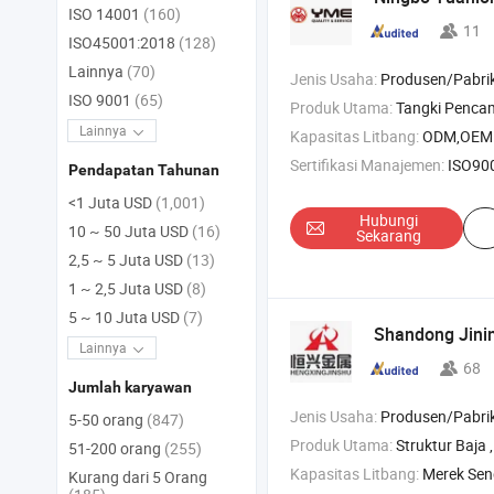
ISO 14001
(160)
11
ISO45001:2018
(128)
Lainnya
(70)
Jenis Usaha:
Produsen/Pabrik & Pe
ISO 9001
(65)
Produk Utama:
Tangki Pencampuran , 
Lainnya
Kapasitas Litbang:
ODM,OEM
Sertifikasi Manajemen:
ISO90
Pendapatan Tahunan
<1 Juta USD
(1,001)
Hubungi
10 ~ 50 Juta USD
(16)
Sekarang
2,5 ~ 5 Juta USD
(13)
1 ~ 2,5 Juta USD
(8)
5 ~ 10 Juta USD
(7)
Shandong Jinin
Lainnya
68
Jumlah karyawan
Jenis Usaha:
Produsen/Pabrik & Pe
5-50 orang
(847)
Produk Utama:
Struktur Baja , Gudang Struktur Baja , Pabrik Struktu
51-200 orang
(255)
Kapasitas Litbang:
Merek Sen
Kurang dari 5 Orang