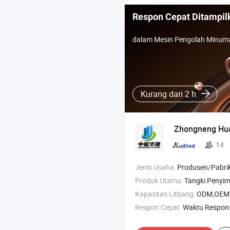
Respon Cepat Ditampil
dalam Mesin Pengolah Minum
Kurang dari 2 h
Zhongneng Huaj
14
Jenis Usaha:
Produsen/Pabrik & Pe
Produk Utama:
Tangki Penyimpanan , Tangki Penyimpanan Minyak , Tangki Penyimpanan Baha
Kapasitas Litbang:
ODM,OEM
Respon Cepat:
Waktu Respon