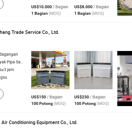
/ Bagian
/ Bagian
US$10.000
US$8.000
(MOQ)
(MOQ)
1 Bagian
1 Bagian
hang Trade Service Co., Ltd.
rdagangan
a Sambungan Pipa
s≤3 jam
ngsu
/ Bagian
/ Bagian
US$150
US$230
(MOQ)
(MOQ)
100 Potong
100 Potong
 Air Conditioning Equipment Co., Ltd.