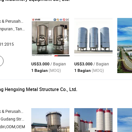
rusahaan Dagang
Tangki Penyimpanan
01:2015
/ Bagian
/ Bagian
US$3.000
US$3.000
(MOQ)
(MOQ)
1 Bagian
1 Bagian
g Hengxing Metal Structure Co., Ltd.
rusahaan Dagang
r Baja , Kerangka Ruang , Kerangka Bola Baut
diri,ODM,OEM