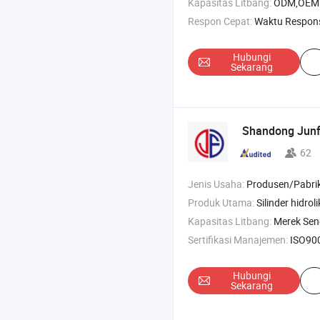
Kapasitas Litbang:
ODM,OEM
Respon Cepat:
Waktu Respon
Hubungi
Sekarang
Shandong Junfu
62
Jenis Usaha:
Produsen/Pabrik & Pe
Produk Utama:
Silinder hidrolik , silinder teleskopik , silinder penga
Kapasitas Litbang:
Merek Sen
Sertifikasi Manajemen:
ISO90
Hubungi
Sekarang