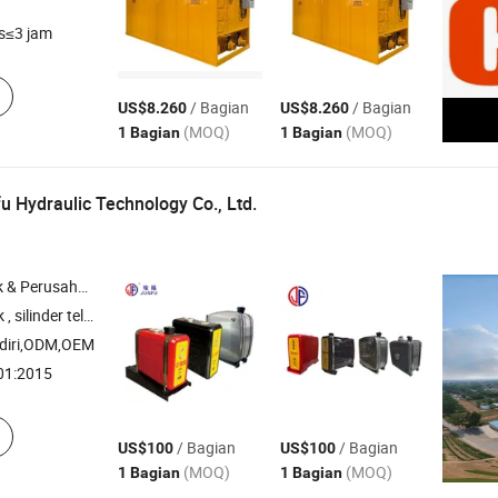
s≤3 jam
/ Bagian
/ Bagian
US$8.260
US$8.260
(MOQ)
(MOQ)
1 Bagian
1 Bagian
 Hydraulic Technology Co., Ltd.
rusahaan Dagang
ngkat , silinder multistage , tangki oli hidrolik
diri,ODM,OEM
01:2015
/ Bagian
/ Bagian
US$100
US$100
(MOQ)
(MOQ)
1 Bagian
1 Bagian