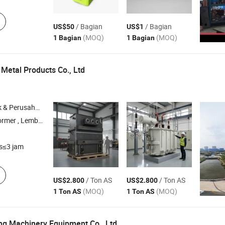
/ Bagian
/ Bagian
US$50
US$1
(MOQ)
(MOQ)
1 Bagian
1 Bagian
Metal Products Co., Ltd
rusahaan Dagang
 Presisi CNC , Pemesinan Logam , Bagian Presisi
s≤3 jam
/ Ton AS
/ Ton AS
US$2.800
US$2.800
(MOQ)
(MOQ)
1 Ton AS
1 Ton AS
g Machinery Equipment Co., Ltd.