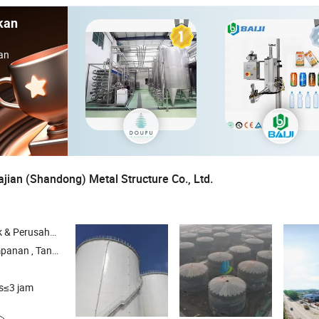
kan
an
ian (Shandong) Metal Structure Co., Ltd.
rusahaan Dagang
n Bakar , Tangki Penyimpanan Air , Tangki Penyimpanan Cairan
s≤3 jam