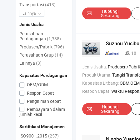
Transportasi
(413)
Hubungi
Lainnya
Sekarang
Jenis Usaha
Perusahaan
Perdagangan
(1,388)
Suzhou Yusibo 
Produsen/Pabrik
(796)
18
Perusahaan Grup
(14)
Lainnya
(3)
Jenis Usaha:
Produsen/Pabrik & Pe
Produk Utama:
Tangki Transformer , Lembaran Logam Medis , Pemesinan
Kapasitas Perdagangan
Kapasitas Litbang:
ODM,OEM
OEM/ODM
Respon Cepat:
Waktu Respon
Respon Cepat
Pengiriman cepat
Hubungi
Pembayaran dalam
Sekarang
jumlah kecil
Sertifikasi Manajemen
ISO9001:2015
(257)
Ningbo Yuanlon