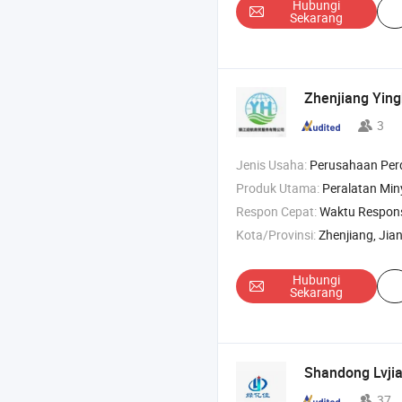
Hubungi
Sekarang
Zhenjiang Ying
3
Jenis Usaha:
Perusahaan Pe
Produk Utama:
Peralatan Minyak Pip
Respon Cepat:
Waktu Respon
Kota/Provinsi:
Zhenjiang, Jia
Hubungi
Sekarang
Shandong Lvjia
37