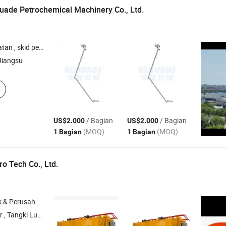
ade Petrochemical Machinery Co., Ltd.
atan , tangga lipat , unit hisap mengapung
Jiangsu
/ Bagian
/ Bagian
US$2.000
US$2.000
(MOQ)
(MOQ)
1 Bagian
1 Bagian
o Tech Co., Ltd.
rusahaan Dagang
pur Lumpur , Sistem Filter Press