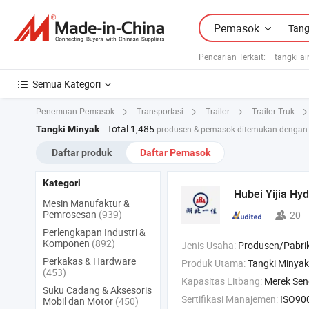
Pemasok
Pencarian Terkait:
tangki ai
Semua Kategori
Penemuan Pemasok
Transportasi
Trailer
Trailer Truk
Total 1,485
Tangki Minyak
produsen & pemasok ditemukan dengan 
Daftar produk
Daftar Pemasok
Kategori
Hubei Yijia Hyd
Mesin Manufaktur &
Pemrosesan
(939)
20
Perlengkapan Industri &
Komponen
(892)
Jenis Usaha:
Produsen/Pabrik & Pe
Perkakas & Hardware
Produk Utama:
Tangki Minyak 
(453)
Kapasitas Litbang:
Merek Sen
Suku Cadang & Aksesoris
Sertifikasi Manajemen:
ISO90
Mobil dan Motor
(450)