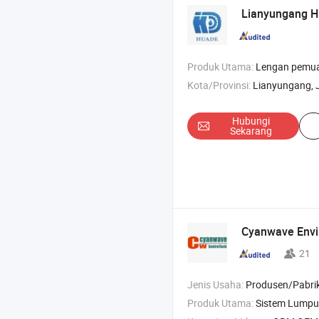
Lianyungang Hu
Produk Utama:
Lengan pemuatan , skid pemuatan , platform pemu
Kota/Provinsi:
Lianyungang, 
Hubungi
Sekarang
Cyanwave Envir
21
Jenis Usaha:
Produsen/Pabrik & Pe
Produk Utama:
Sistem Lumpur , Tangki Lumpur , Pencam