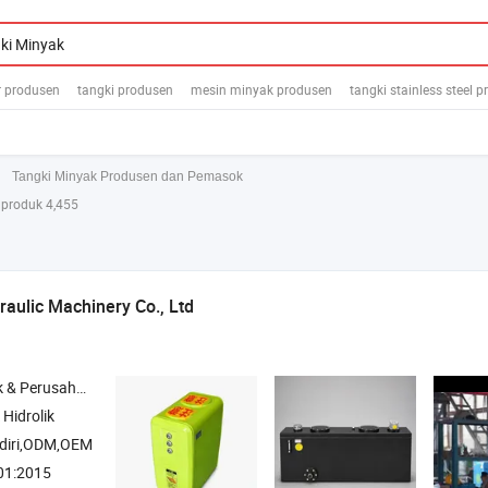
r produsen
tangki produsen
mesin minyak produsen
tangki stainless steel 
Tangki Minyak Produsen dan Pemasok
produk 4,455
raulic Machinery Co., Ltd
rusahaan Dagang
Hidrolik
diri,ODM,OEM
01:2015