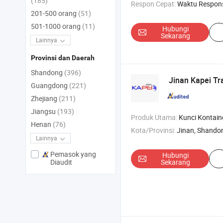
(185)
Respon Cepat:
Waktu Respon
201-500 orang
(51)
501-1000 orang
(11)
Hubungi
Sekarang
Lainnya
Provinsi dan Daerah
Shandong
(396)
Jinan Kapei Tra
Guangdong
(221)
Zhejiang
(211)
Jiangsu
(193)
Produk Utama:
Kunci Kontainer , Suku Cadang Otomotif , Tangki Minyak Hi
Henan
(76)
Kota/Provinsi:
Jinan, Shando
Lainnya
Pemasok yang
Hubungi
Sekarang
Diaudit