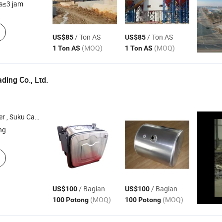
s≤3 jam
/ Ton AS
/ Ton AS
US$85
US$85
(MOQ)
(MOQ)
1 Ton AS
1 Ton AS
ding Co., Ltd.
drolik , Bagian Pengecoran , Bagian Penempaan
ng
/ Bagian
/ Bagian
US$100
US$100
(MOQ)
(MOQ)
100 Potong
100 Potong