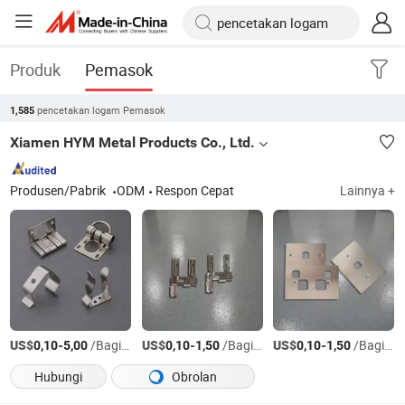
Produk
Pemasok
pencetakan logam Pemasok
1,585
Xiamen HYM Metal Products Co., Ltd.
Produsen/Pabrik
ODM
Respon Cepat
Lainnya +
US$
-
/Bagian
US$
-
/Bagian
US$
-
/Bagian
0,10
5,00
0,10
1,50
0,10
1,50
Hubungi
Obrolan