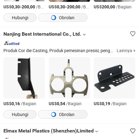
US$
-
/Bagian
US$
-
/Bagian
US$
/Bagian
0,30
200,00
0,30
200,00
200,00
Hubungi
Obrolan
Nanjing Best International Co., Ltd.
Produk Cor die Casting, Produk pemesinan presisi, pengecoran, suku Cadang Stamping, Pipa, dan fitting, Baja, pengerjaan baja cetak, pengerjaan dengan mesin, baja cetak, cetakan mati
Lainnya +
US$
/Bagian
US$
/Bagian
US$
/Bagian
0,16
0,54
0,19
Hubungi
Obrolan
Elmax Metal Plastics (Shenzhen)Limited