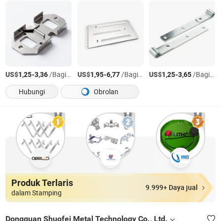
US$
-
/Bagian
US$
-
/Bagian
US$
-
/Bagian
1,25
3,36
1,95
6,77
1,25
3,65
Hubungi
Obrolan
Produk Terlaris
9.999+ Daya jual
dalam Stamping
Dongguan Shuofei Metal Technology Co., Ltd.