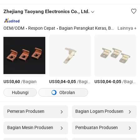
Zhejiang Taoyang Electronics Co., Ltd.
OEM/ODM
Respon Cepat
Bagian Perangkat Keras, Bagian Plastik, Sabuk Logam Komposit, Kabel Harness, Bagian Otomotif
Lainnya +
US$
/Bagian
US$
-
/Bagian
US$
-
/Bagian
0,60
0,04
0,05
0,04
0,05
Hubungi
Obrolan
Pemeran Produsen
Bagian Logam Produsen
Bagian Mesin Produsen
Pembuatan Produsen