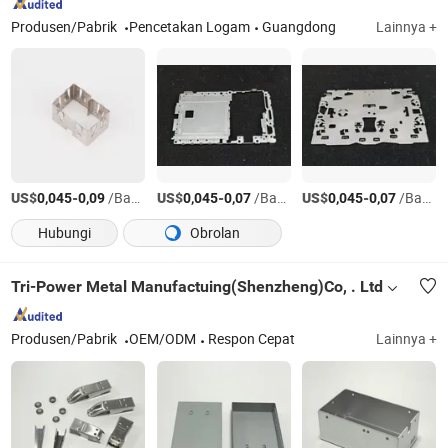
Produsen/Pabrik
Pencetakan Logam
Guangdong
Lainnya +
US$
-
/Bagian
US$
-
/Bagian
US$
-
/Bagian
0,045
0,09
0,045
0,07
0,045
0,07
Hubungi
Obrolan
Tri-Power Metal Manufactuing(Shenzheng)Co, . Ltd
Produsen/Pabrik
OEM/ODM
Respon Cepat
Lainnya +