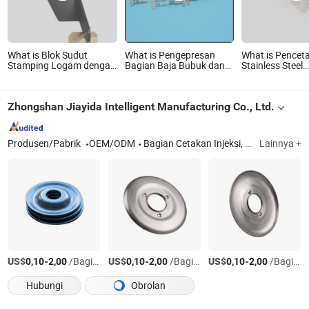
What is Blok Sudut
What is Pengepresan
What is Pencet
Stamping Logam dengan
Bagian Baja Bubuk dan
Stainless Steel
Pelapisan E-Coat Hitam
Fabrikasi Logam Pabrik
Berkualitas Ting
Penempaan Logam
Pencetakan Lo
Kustom
Klip Pegas Lo
Zhongshan Jiayida Intelligent Manufacturing Co., Ltd.
Produsen/Pabrik
OEM/ODM
Bagian Cetakan Injeksi, Bagian Penempaan Logam, Bagian Pemesinan Lathe, Bagian Pemesinan CNC, Alas Anti Selip & Penyerapan Guncangan Furnitur, Alas Bumper, Alas Kaki Furnitur, Selongsong Kaki Furnitur
Lainnya +
US$
-
/Bagian
US$
-
/Bagian
US$
-
/Bagian
0,10
2,00
0,10
2,00
0,10
2,00
Hubungi
Obrolan