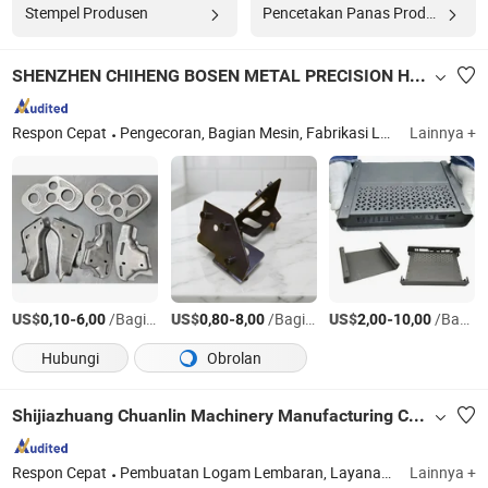
Stempel Produsen
Pencetakan Panas Produsen
SHENZHEN CHIHENG BOSEN METAL PRECISION HARDWARE CO., LTD
Respon Cepat
Pengecoran, Bagian Mesin, Fabrikasi Logam Lembaran, Pengecoran, Bagian Mesin CNC, Logam Lembaran, Bagian Mesin Aluminium, Pengecoran Aluminium, Bagian Mesin Presisi, Mesin Presisi
Lainnya +
US$
-
/Bagian
US$
-
/Bagian
US$
-
/Bagian
0,10
6,00
0,80
8,00
2,00
10,00
Hubungi
Obrolan
Shijiazhuang Chuanlin Machinery Manufacturing Co., Ltd
Respon Cepat
Pembuatan Logam Lembaran, Layanan Pemotongan Laser, Penempaan Logam, Bagian Stainless Steel Kustom, Bagian Pemesinan CNC, Enklosur Logam Lembaran, Kotak Logam, Pengecoran Die, Layanan Pemesinan, Bagian Perkakas
Lainnya +