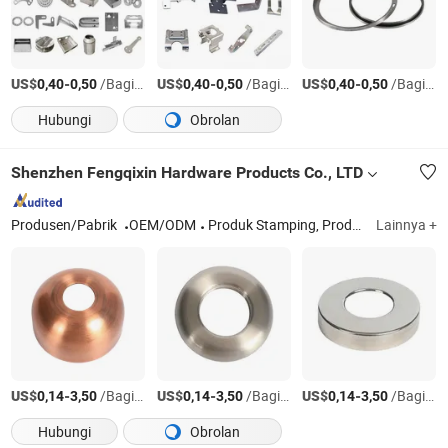
US$
-
/Bagian
US$
-
/Bagian
US$
-
/Bagian
0,40
0,50
0,40
0,50
0,40
0,50
Hubungi
Obrolan
Shenzhen Fengqixin Hardware Products Co., LTD
Produsen/Pabrik
OEM/ODM
Produk Stamping, Produk Silikon Cetak Injeksi, Bagian Perangkat Keras Presisi CNC, Produk Sekrup dan Mur
Lainnya +
US$
-
/Bagian
US$
-
/Bagian
US$
-
/Bagian
0,14
3,50
0,14
3,50
0,14
3,50
Hubungi
Obrolan