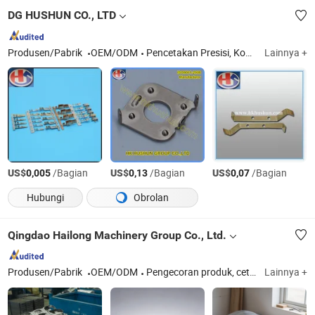
DG HUSHUN CO., LTD
Produsen/Pabrik
OEM/ODM
Pencetakan Presisi, Kontak Kuningan, Pin Colokan, Bagian Logam Lembaran, Bagian Mesin, Bagian Pencetakan Logam, Terminal Konektor, Engsel Pintu Stainless Steel, Bagian Otomotif, Kotak Elektronik
Lainnya +
US$
/Bagian
US$
/Bagian
US$
/Bagian
0,005
0,13
0,07
Hubungi
Obrolan
Qingdao Hailong Machinery Group Co., Ltd.
Produsen/Pabrik
OEM/ODM
Pengecoran produk, cetakan stamping logam, bagian stamping logam, cetakan injeksi plastik, pengecoran die, bodi truk
Lainnya +