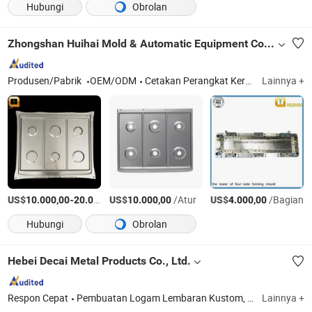
Hubungi
Obrolan
Zhongshan Huihai Mold & Automatic Equipment Co., Ltd.
Produsen/Pabrik
OEM/ODM
Cetakan Perangkat Keras
Lainnya +
US$
-
US$
/Atur
/Atur
US$
/Bagian
10.000,00
20.000,00
10.000,00
4.000,00
Hubungi
Obrolan
Hebei Decai Metal Products Co., Ltd.
Respon Cepat
Pembuatan Logam Lembaran Kustom, Bagian Las Kustom, Pengelasan Kerangka Logam, Layanan Pemesinan CNC, Pemotongan Laser Bagian, Pemotongan Laser Pipa Tabung, Bagian Penekanan dan Pembengkokan Logam Lembaran, Bagian Mobil, Enklosur Logam Kustom
Lainnya +