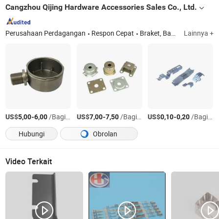
Cangzhou Qijing Hardware Accessories Sales Co., Ltd.
Perusahaan Perdagangan
Respon Cepat
Braket, Bagian Stamping, Klip Pelana, Klip Pegas, Grate Logam
Lainnya +
US$
-
/Bagian
US$
-
/Bagian
US$
-
/Bagian
5,00
6,00
7,00
7,50
0,10
0,20
Hubungi
Obrolan
Video Terkait