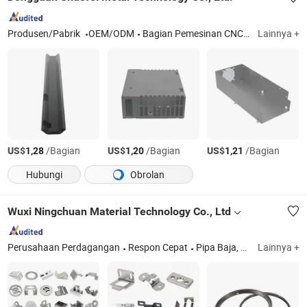
Produsen/Pabrik
OEM/ODM
Bagian Pemesinan CNC, Logam Lembaran, Kunci Pintar
Lainnya +
US$
/Bagian
US$
/Bagian
US$
/Bagian
1,28
1,20
1,21
Hubungi
Obrolan
Wuxi Ningchuan Material Technology Co., Ltd
Perusahaan Perdagangan
Respon Cepat
Pipa Baja, Pelat Baja, Bagian Mekanik, Baja Tahan Karat, Pemesinan CNC
Lainnya +