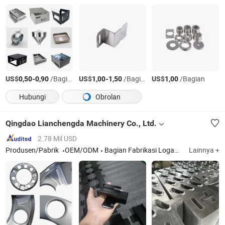
US$
-
/Bagian
US$
-
/Bagian
US$
/Bagian
0,50
0,90
1,00
1,50
1,00
Hubungi
Obrolan
Qingdao Lianchengda Machinery Co., Ltd.
2.78 Mil USD
Produsen/Pabrik
OEM/ODM
Bagian Fabrikasi Logam Lembaran, Bagian Stamping, Bagian CNC, Bagian Pipa
Lainnya +