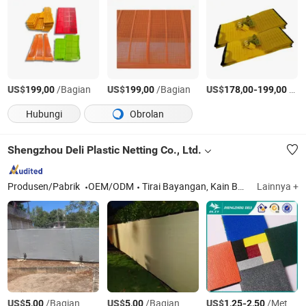
US$
/Bagian
US$
/Bagian
US$
-
/Bagian
199,00
199,00
178,00
199,00
Hubungi
Obrolan
Shengzhou Deli Plastic Netting Co., Ltd.
Produsen/Pabrik
OEM/ODM
Tirai Bayangan, Kain Bayangan, Jaring Bayangan, Penutup Matahari, Tirai Bayangan Tahan Air, Layar Privasi Balkon, Gorden Jendela, Karpet Luar Ruangan, Dinding Samping HDPE untuk Karavan
Lainnya +
US$
/Bagian
US$
/Bagian
US$
-
/Meter persegi
5,00
5,00
1,25
2,50