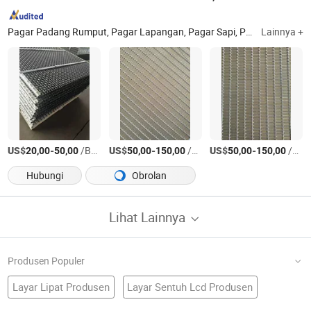
Pagar Padang Rumput, Pagar Lapangan, Pagar Sapi, Pagar Rusa, Layar Logam Perforasi, Jaring Logam Diperluas, Jaring Tali Stainless Steel, Jaring Kawat Anyaman, Jaring Layar Bergetar, Ayakan Stainless Steel dan Kuningan, Jaring Kawat Anyaman Dekoratif Arsitektur, Jaring Kawat Las, Grating Baja, Anak Tangga Grating, Layar Wedge Wire, Layar Johnson
Lainnya +
US$
-
/Bagian
US$
-
/Meter persegi
US$
-
/Meter persegi
20,00
50,00
50,00
150,00
50,00
150,00
Hubungi
Obrolan
Lihat Lainnya
Produsen Populer
Layar Lipat Produsen
Layar Sentuh Lcd Produsen