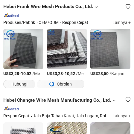
Hebei Frank Wire Mesh Products Co., Ltd.
Produsen/Pabrik
OEM/ODM
Respon Cepat
Lainnya +
US$
-
/Meter persegi
US$
-
/Meter persegi
US$
/Bagian
3,28
10,52
3,28
10,52
23,50
Hubungi
Obrolan
Hebei Changte Wire Mesh Manufacturing Co., Ltd.
Respon Cepat
Jala Baja Tahan Karat, Jala Logam, Rol Baja, Grating Baja, Jala Kawat Kerut, Lembaran Logam Perforasi, Layar Filter, Jala Tali, Jala Kawat Tahan Karat, Jala Kawat Anyaman
Lainnya +