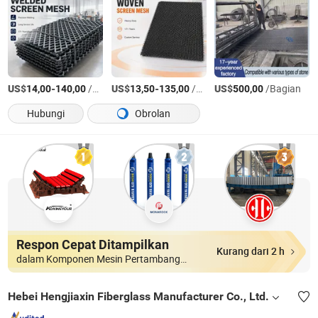
US$
-
/Meter persegi
US$
-
/Meter persegi
US$
/Bagian
14,00
140,00
13,50
135,00
500,00
Hubungi
Obrolan
Respon Cepat Ditampilkan
Kurang dari 2 h
dalam Komponen Mesin Pertambangan
Hebei Hengjiaxin Fiberglass Manufacturer Co., Ltd.