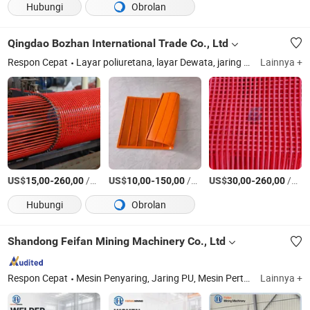
Hubungi
Obrolan
Qingdao Bozhan International Trade Co., Ltd
Respon Cepat
Layar poliuretana, layar Dewata, jaring anyaman Baja Mangan, layar yang dilas, jaring Kabel Baja model alas, jaring layar Karet, Kain casting, layar bergetar, Ring spiral pasir
Lainnya +
US$
-
/Meter persegi
US$
-
/Meter persegi
US$
-
/Meter persegi
15,00
260,00
10,00
150,00
30,00
260,00
Hubungi
Obrolan
Shandong Feifan Mining Machinery Co., Ltd
Respon Cepat
Mesin Penyaring, Jaring PU, Mesin Pertambangan, Peralatan Jalur Produksi Agregat, Pengumpan, Penghancur, Layar Getar, Peralatan Pencucian Pasir, Sabuk Konveyor, Suku Cadang Mesin Pertambangan
Lainnya +