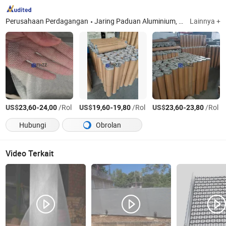
Perusahaan Perdagangan
Jaring Paduan Aluminium, Layar Serat Kaca, Jaring Jendela, Jaring Kawat
Lainnya +
US$
-
/Rol
US$
-
/Rol
US$
-
/Rol
23,60
24,00
19,60
19,80
23,60
23,80
Hubungi
Obrolan
Video Terkait