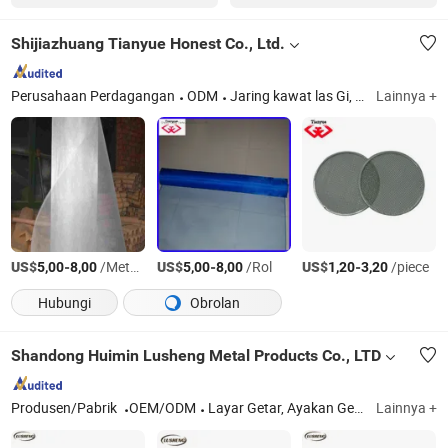
Shijiazhuang Tianyue Honest Co., Ltd.
Perusahaan Perdagangan
ODM
Jaring kawat las Gi, kawat hitam yang diannealed, pagar padang, jaring pagar, filter stainless steel, sarung tangan tahan potong, jaring kawat heksagonal
Lainnya +
US$
-
/Meter persegi
US$
-
/Rol
US$
-
/piece
5,00
8,00
5,00
8,00
1,20
3,20
Hubungi
Obrolan
Shandong Huimin Lusheng Metal Products Co., LTD
Produsen/Pabrik
OEM/ODM
Layar Getar, Ayakan Getar, Mesin Ayakan, Mesin Penghancur, Mesin Cuci Pasir, Peralatan Pertambangan, Jaring Las
Lainnya +