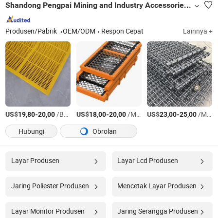
Shandong Pengpai Mining and Industry Accessories Co., LTD
Produsen/Pabrik
OEM/ODM
Respon Cepat
Lainnya +
US$
-
/Bagian
US$
-
/Meter persegi
US$
-
/Meter persegi
19,80
20,00
18,00
20,00
23,00
25,00
Hubungi
Obrolan
Layar Produsen
Layar Lcd Produsen
Jaring Poliester Produsen
Mencetak Layar Produsen
Layar Monitor Produsen
Jaring Serangga Produsen