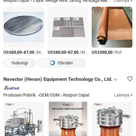
Respon Cepat
Layar Wedge Wire, Jaring Tembaga Mikro yang Diperluas, Keranjang Tray Sterilisasi, Jaring Kawat Rajut, Penyaring Kopi, Layar Johnson, Jaring Kabel Kawat Stainless Steel, Paket Kit Pagar Rantai, Keranjang Saringan Jaring Kawat, Jaring Las yang Diperkuat untuk Pipa
Lainnya +
US$
-
/Meter persegi
US$
-
/Meter persegi
US$
/Rol
60,00
67,00
60,00
67,00
300,00
Hubungi
Obrolan
Navector (Henan) Equipment Technology Co., Ltd.
Produsen/Pabrik
OEM/ODM
Respon Cepat
Lainnya +