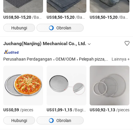
US$
-
/Bagian
US$
-
/Bagian
US$
-
/Bagian
8,50
15,20
8,50
15,20
8,50
15,20
Hubungi
Obrolan
Juchang(Nanjing) Mechanical Co., Ltd.
Perusahaan Perdagangan
OEM/ODM
Pelepah pizza, loyang pizza, loyang kue, pemotong pizza
Lainnya +
US$
/pieces
US$
-
/Bagian
US$
-
/pieces
0,59
1,09
1,15
0,92
1,13
Hubungi
Obrolan