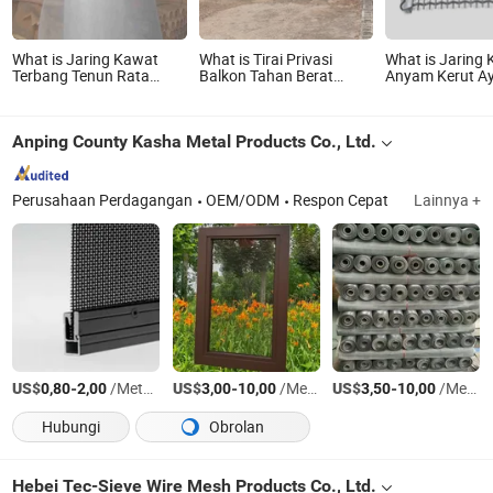
What is Jaring Kawat
What is Tirai Privasi
What is Jaring
Terbang Tenun Rata
Balkon Tahan Berat
Anyam Kerut A
Fiberglass China / Kain
dengan Grommet, Tahan
Bergetar Peng
Tahan Api Fiberglass
Angin Blok UV Kain Jala
Batu Batubara
Luar Ruangan Tirai
Kuari
Anping County Kasha Metal Products Co., Ltd.
Privasi Balkon untuk
Teras Dek Pagar
Perusahaan Perdagangan
OEM/ODM
Respon Cepat
Lainnya +
US$
-
/Meter persegi
US$
-
/Meter persegi
US$
-
/Meter persegi
0,80
2,00
3,00
10,00
3,50
10,00
Hubungi
Obrolan
Hebei Tec-Sieve Wire Mesh Products Co., Ltd.