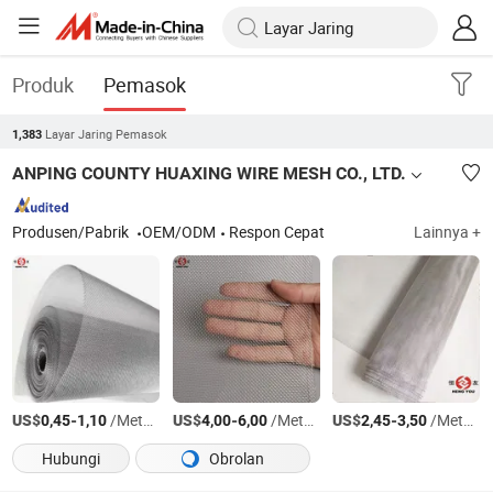
Produk
Pemasok
Layar Jaring Pemasok
1,383
ANPING COUNTY HUAXING WIRE MESH CO., LTD.
Produsen/Pabrik
OEM/ODM
Respon Cepat
Lainnya +
US$
-
/Meter persegi
US$
-
/Meter persegi
US$
-
/Meter persegi
0,45
1,10
4,00
6,00
2,45
3,50
Hubungi
Obrolan