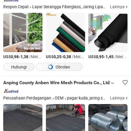
Respon Cepat
Layar Serangga Fiberglass, Jaring Lipat, Pintu Layar Magnetik, Layar Pintu Garasi, Pintu Layar Lipat Aluminium
Lainnya +
US$
-
/Meter persegi
US$
-
/Meter persegi
US$
-
/Meter persegi
0,98
1,38
0,25
0,38
0,95
1,45
Hubungi
Obrolan
Anping County Anben Wire Mesh Products Co., Ltd
Perusahaan Perdagangan
OEM
pagar kuda, jaring stainless steel, layar saringan, kandang tahan ledakan
Lainnya +