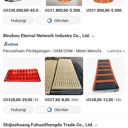
US$
-
US$
/Atur
-
/Atur
US$
-
35.000,00
65.000,00
1.800,00
5.500,00
1.800,00
5.500,00
Hubungi
Obrolan
Binzhou Eternal Network Industry Co., Ltd.
Perusahaan Perdagangan
OEM/ODM
Mesin Manufaktur & Pengolahan
Lainnya +
US$
-
/Meter persegi
US$
-
/Meter persegi
US$
-
/Meter persegi
28,00
29,00
7,60
8,00
8,00
12,00
Hubungi
Obrolan
Shijiazhuang FuhuaShengda Trade Co., Ltd.