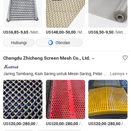
US$
-
/Meter persegi
US$
-
/Meter persegi
US$
-
/Meter persegi
6,85
9,65
48,00
50,00
6,50
9,50
Hubungi
Obrolan
Chengdu Zhicheng Screen Mesh Co., Ltd.
Jaring Tambang, Kain Saring untuk Mesin Saring, Pelat Saring, Produk Poliuretan, Agen Pengolahan Limbah
Lainnya +
US$
-
/Meter persegi
US$
-
/Meter persegi
US$
-
/Meter persegi
20,00
280,00
20,00
280,00
20,00
280,00