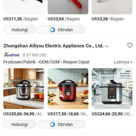
US$
/Bagian
US$
/Bagian
US$
/Bagian
11,38
3,04
3,28
Hubungi
Obrolan
Zhongshan Ailiyou Electric Appliance Co., Ltd.
8.87 Mil USD
Produsen/Pabrik
OEM/ODM
Respon Cepat
Lainnya +
US$
-
/Atur
US$
-
/Atur
US$
-
/Atur
35,60
36,90
17,30
18,60
24,60
25,90
Hubungi
Obrolan