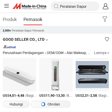
Produk
Pemasok
Peralatan Dapur Pemasok
2,000+
GOOD SELLER CO., LTD
Perusahaan Perdagangan
OEM/ODM
Alat Makeup, Tenda, Payung, Vakum Termo, Jam Dinding
Lainnya +
US$
-
/Bagian
US$
-
/Bagian
US$
-
/Bagian
4,01
4,48
11,90
13,30
2,31
2,58
Hubungi
Obrolan