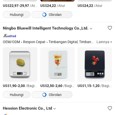
US$
-
/Atur
US$
/Atur
US$
/Atur
22,97
29,97
24,22
24,22
Hubungi
Obrolan
Ningbo Bluewill Intelligent Technology Co.,Ltd.
OEM/ODM
Respon Cepat
Timbangan Digital, Timbangan Dapur, Timbangan Pintar, Timbangan Kopi
Lainnya +
US$
-
/Bagian
US$
-
/Bagian
US$
-
/Bagian
1,90
2,00
2,50
2,60
1,15
1,20
Hubungi
Obrolan
Hession Electronic Co., Ltd