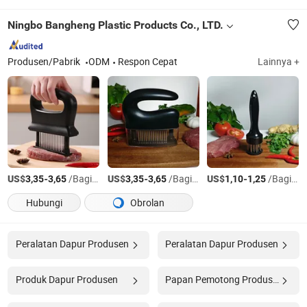
Ningbo Bangheng Plastic Products Co., LTD.
Produsen/Pabrik
ODM
Respon Cepat
Lainnya +
US$
-
/Bagian
US$
-
/Bagian
US$
-
/Bagian
3,35
3,65
3,35
3,65
1,10
1,25
Hubungi
Obrolan
Peralatan Dapur Produsen
Peralatan Dapur Produsen
Produk Dapur Produsen
Papan Pemotong Produsen