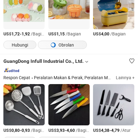
US$
-
/Bagian
US$
/Bagian
US$
/Bagian
1,72
1,92
1,15
4,00
Hubungi
Obrolan
GuangDong Infull Industrial Co., Ltd.
Respon Cepat
Peralatan Makan & Perak, Peralatan Makan, Piring Makan Siang, Peralatan Makan Keramik, Peralatan Dapur, Alat Pemanggang & Kue, Pisau Dapur, Perangkat Dapur, Peralatan Bar, Peralatan Minum
Lainnya +
US$
-
/Bagian
US$
-
/Bagian
US$
-
/Atur
0,80
0,93
3,93
4,60
4,38
4,79