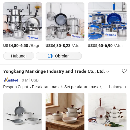
US$
-
/Bagian
US$
-
/Atur
US$
-
/Atur
4,80
6,50
6,80
8,23
5,60
6,90
Hubungi
Obrolan
Yongkang Manxinge Industry and Trade Co., Ltd.
8 Mil USD
Respon Cepat
Peralatan masak, Set peralatan masak, Panci penggorengan, Panci casserole, Panci saus, Wok, Cangkir susu, Panci penggorengan dalam
Lainnya +