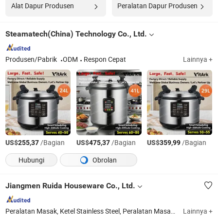
Alat Dapur Produsen
Peralatan Dapur Produsen
Steamatech(China) Technology Co., Ltd.
Produsen/Pabrik
ODM
Respon Cepat
Lainnya +
US$
/Bagian
US$
/Bagian
US$
/Bagian
255,37
475,37
359,99
Hubungi
Obrolan
Jiangmen Ruida Houseware Co., Ltd.
Peralatan Masak, Ketel Stainless Steel, Peralatan Masak Stainless Steel, Ketel, Peralatan Makan, Peralatan Dapur, Kompor, 30PCS Peralatan Masak Stainless Steel, Alat Masak, Panci Masak
Lainnya +