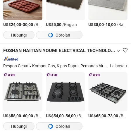
US$
-
/Bagian
US$
/Bagian
US$
-
/Bagian
24,00
30,00
5,00
8,00
10,00
Hubungi
Obrolan
FOSHAN HAITIAN YOUMI ELECTRICAL TECHNOLOGY CO.,LTD
Respon Cepat
Kompor Gas, Kipas Dapur, Pemanas Air Gas, Boiler Gas, Kompor Induksi, Kompor Keramik
Lainnya +
US$
-
/Bagian
US$
-
/Bagian
US$
-
/Bagian
58,00
60,00
54,00
56,00
65,00
73,00
Hubungi
Obrolan