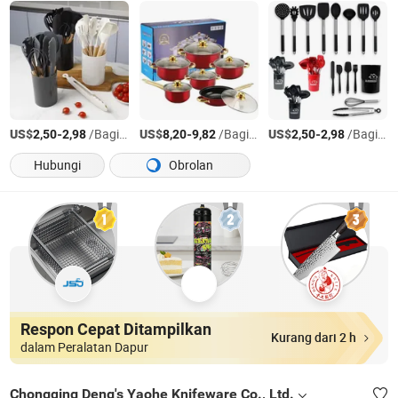
US$
-
/Bagian
US$
-
/Bagian
US$
-
/Bagian
2,50
2,98
8,20
9,82
2,50
2,98
Hubungi
Obrolan
Respon Cepat Ditampilkan
Kurang dari 2 h
dalam Peralatan Dapur
Chongqing Deng's Yaohe Knifeware Co., Ltd.