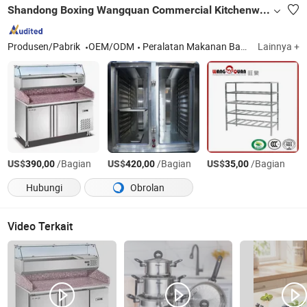
Shandong Boxing Wangquan Commercial Kitchenware Co., Ltd.
Produsen/Pabrik
OEM/ODM
Peralatan Makanan Barat, Peralatan Camilan & Makanan Cepat Saji, Mesin Pencuci Piring, Pengukus Nasi, Pendinginan, Meja Kerja, Troli, Wastafel Dapur, Rak, Cerobong, Lemari, Loker
Lainnya +
US$
/Bagian
US$
/Bagian
US$
/Bagian
390,00
420,00
35,00
Hubungi
Obrolan
Video Terkait