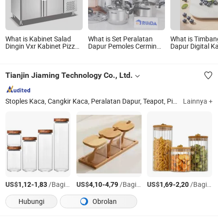
What is Kabinet Salad
What is Set Peralatan
What is Timba
Dingin Vxr Kabinet Pizza
Dapur Pemoles Cermin
Dapur Digital K
Peralatan Dapur
12PCS Pegangan
Tempered Laya
Komersial
Bakelite Hitam
Multifungsi
Tianjin Jiaming Technology Co., Ltd.
Stoples Kaca, Cangkir Kaca, Peralatan Dapur, Teapot, Pitcher Kaca
Lainnya +
Ti
US$
-
/Bagian
US$
-
/Bagian
US$
-
/Bagian
1,12
1,83
4,10
4,79
1,69
2,20
Hubungi
Obrolan