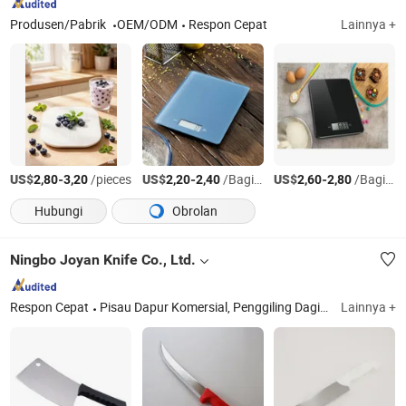
Produsen/Pabrik
OEM/ODM
Respon Cepat
Lainnya +
US$
-
/pieces
US$
-
/Bagian
US$
-
/Bagian
2,80
3,20
2,20
2,40
2,60
2,80
Hubungi
Obrolan
Ningbo Joyan Knife Co., Ltd.
Respon Cepat
Pisau Dapur Komersial, Penggiling Daging dan Aksesoris, Pisau dan Alat Pemotong Daging, Peralatan dan Alat Pengasah Pisau, Pisau Koki, Pisau Boning, Pisau Dapur, Alat Bakery
Lainnya +