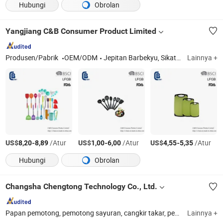
Hubungi
Obrolan
Yangjiang C&B Consumer Product Limited
Produsen/Pabrik
OEM/ODM
Jepitan Barbekyu, Sikat Pemanggang, Sekop Luar Ruangan, Alat Pemanggang, Peralatan Dapur, Produk Luar Ruangan, Alat Pizza, Set Pisau
Lainnya +
US$
-
/Atur
US$
-
/Atur
US$
-
/Atur
8,20
8,89
1,00
6,00
4,55
5,35
Hubungi
Obrolan
Changsha Chengtong Technology Co., Ltd.
Papan pemotong, pemotong sayuran, cangkir takar, pengocok susu, sendok takar, pengupas sayuran, gunting dapur, pengasah pisau
Lainnya +