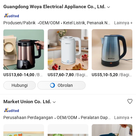
Guangdong Woya Electrical Appliance Co., Ltd.
Produsen/Pabrik
OEM/ODM
Ketel Listrik, Penanak Nasi Listrik, Penanak Nasi Komersial, Pemanas Nasi Catering, Pemanas Nasi Komersial, Panci Presto
Lainnya +
US$
-
/Bagian
US$
-
/Bagian
US$
-
/Bagian
13,60
14,00
7,60
7,80
5,10
5,20
Hubungi
Obrolan
Market Union Co. Ltd.
Perusahaan Perdagangan
OEM/ODM
Peralatan Dapur, Penyimpanan, Bantal Leher, Peralatan Makan Stainless Steel, Vas, Dekorasi Rumah, Tanaman Buatan, Festival
Lainnya +