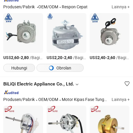
Produsen/Pabrik
OEM/ODM
Respon Cepat
Lainnya +
US$
-
/Bagian
US$
-
/Bagian
US$
-
/Bagian
2,60
2,80
2,20
2,40
2,40
2,60
Hubungi
Obrolan
BiLiQi Electric Appliance Co., Ltd.
Produsen/Pabrik
OEM/ODM
Motor Kipas Fase Tunggal, Motor Kipas Kamar Mandi, Motor Kipas Ventilasi, Motor Mikro Kipas Kutub Ternaungi
Lainnya +