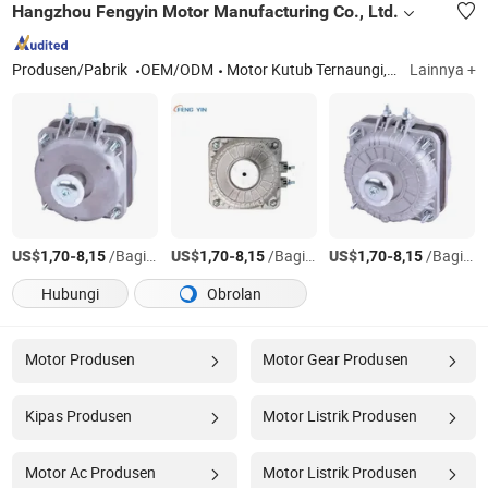
Hangzhou Fengyin Motor Manufacturing Co., Ltd.
Produsen/Pabrik
OEM/ODM
Motor Kutub Ternaungi, Motor Pompa Air, Bilah Kipas, Braket
Lainnya +
US$
-
/Bagian
US$
-
/Bagian
US$
-
/Bagian
1,70
8,15
1,70
8,15
1,70
8,15
Hubungi
Obrolan
Motor Produsen
Motor Gear Produsen
Kipas Produsen
Motor Listrik Produsen
Motor Ac Produsen
Motor Listrik Produsen