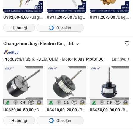
US$
-
/Bagian
US$
-
/Bagian
US$
-
/Bagian
2,00
6,00
1,20
5,00
1,20
5,00
Hubungi
Obrolan
Changzhou Jiayi Electric Co., Ltd.
Produsen/Pabrik
OEM/ODM
Motor Kipas; Motor DC Tanpa Sikat
Lainnya +
US$
-
/Bagian
US$
-
/Bagian
US$
-
/Bagian
20,00
50,00
10,00
20,00
50,00
80,00
Hubungi
Obrolan