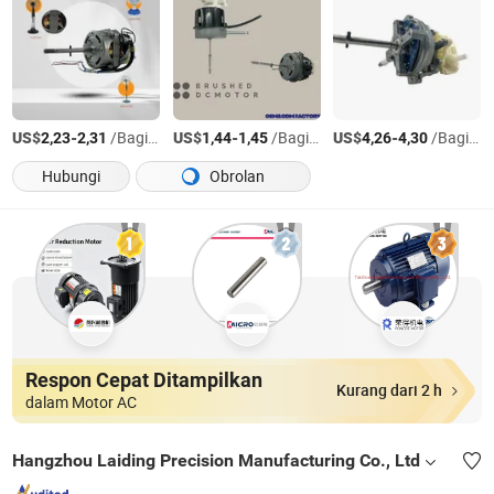
US$
-
/Bagian
US$
-
/Bagian
US$
-
/Bagian
2,23
2,31
1,44
1,45
4,26
4,30
Hubungi
Obrolan
Respon Cepat Ditampilkan
Kurang dari 2 h
dalam Motor AC
Hangzhou Laiding Precision Manufacturing Co., Ltd