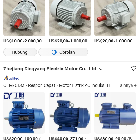
US$
-
/Bagian
US$
-
/Bagian
US$
-
/Bagian
10,00
2.000,00
20,00
1.000,00
20,00
1.000,00
Hubungi
Obrolan
Zhejiang Dingyang Electric Motor Co., Ltd.
OEM/ODM
Respon Cepat
Motor Listrik AC Induksi Tiga Fase, Motor Listrik AC Induksi Tiga Fase Ms/Ys, Motor Listrik AC Tiga Fase Seri Yej dengan Rem, Ye4/Ie4 Motor Listrik AC Tiga Fase, Ye3/Ie3 Motor Listrik AC Induksi Tiga Fase, Motor Kecepatan Variabel Frekuensi Yvf, Motor AC Adjustable Elektromagnetik Seri Yct, Kipas Sentifugal, Kipas Aksial, Ye5/Ie5 Motor Listrik AC Induksi Tiga Fase
Lainnya +
US$
-
/Bagian
US$
-
/Bagian
US$
-
/Bagian
20,00
100,00
40,00
371,00
80,00
90,00