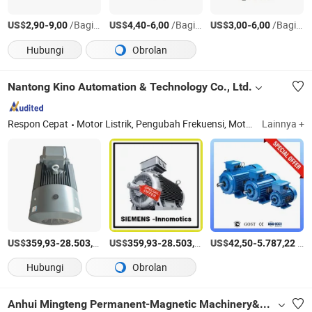
US$
-
/Bagian
US$
-
/Bagian
US$
-
/Bagian
2,90
9,00
4,40
6,00
3,00
6,00
Hubungi
Obrolan
Nantong Kino Automation & Technology Co., Ltd.
Respon Cepat
Motor Listrik, Pengubah Frekuensi, Motor AC, Set Peralatan Saklar Listrik, Motor Gear, Mesin Tahan Ledakan, Mesin Tahan Debu, Mesin Pembersih, Motor Tiga Fase, Motor Arus Bolak-Balik
Lainnya +
US$
-
/Bagian
US$
-
/Bagian
US$
-
/Bagian
359,93
28.503,64
359,93
28.503,64
42,50
5.787,22
Hubungi
Obrolan
Anhui Mingteng Permanent-Magnetic Machinery&Electrical Equipment Co.,Ltd.