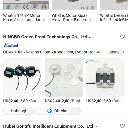
What is 1/4HP Motor
What is Motor Kipas
What is Desain 
Kipas Axial Langit-langit
Aksial Rotor Eksternal
Ie2 Ie3 Ie4 Ie5 
AC Kondenser Listrik
500mm
Ye3 Yl Yc Ycl Y
Fase Tunggal untuk
Listrik Asinkron
Kipas Outdoor Split
Fase Tunggal T
NINGBO Green Frost Technology Co., Ltd
Komersial
Pompa Kompre
Pengurang Kipa
OEM/ODM
Respon Cepat
Kondensor, Evaporator, Motor, Kompresor, Kipas Aksial
Lainnya +
US$
-
/Bagian
US$
-
/Bagian
US$
-
/Bagian
2,60
2,80
2,40
2,60
2,40
2,60
Hubungi
Obrolan
Hubei Gongfu Intelligent Equipment Co., Ltd