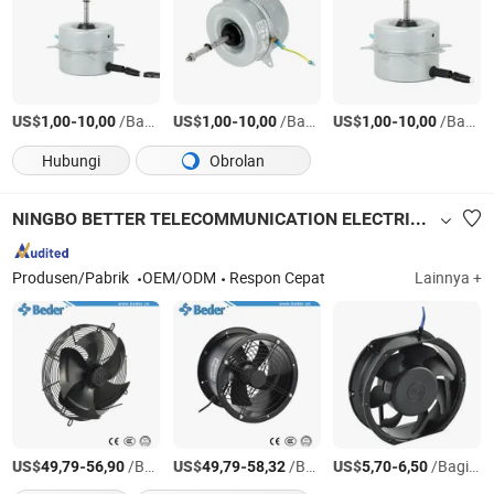
US$
-
/Bagian
US$
-
/Bagian
US$
-
/Bagian
1,00
10,00
1,00
10,00
1,00
10,00
Hubungi
Obrolan
NINGBO BETTER TELECOMMUNICATION ELECTRIC MACHINERY CO., LTD.
Produsen/Pabrik
OEM/ODM
Respon Cepat
Lainnya +
US$
-
/Bagian
US$
-
/Bagian
US$
-
/Bagian
49,79
56,90
49,79
58,32
5,70
6,50