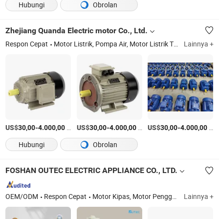
Hubungi
Obrolan
Zhejiang Quanda Electric motor Co., Ltd.
Respon Cepat
Motor Listrik, Pompa Air, Motor Listrik Tiga Fase, Motor Listrik Satu Fase, Motor Induksi AC, Motor Start Kapasitor, Pompa Sentifugal, Pompa Listrik, Pompa Sentifugal Inline, Motor Listrik
Lainnya +
US$
-
/Bagian
US$
-
/Bagian
US$
-
/Bagian
30,00
4.000,00
30,00
4.000,00
30,00
4.000,00
Hubungi
Obrolan
FOSHAN OUTEC ELECTRIC APPLIANCE CO., LTD.
OEM/ODM
Respon Cepat
Motor Kipas, Motor Penggoreng Udara
Lainnya +