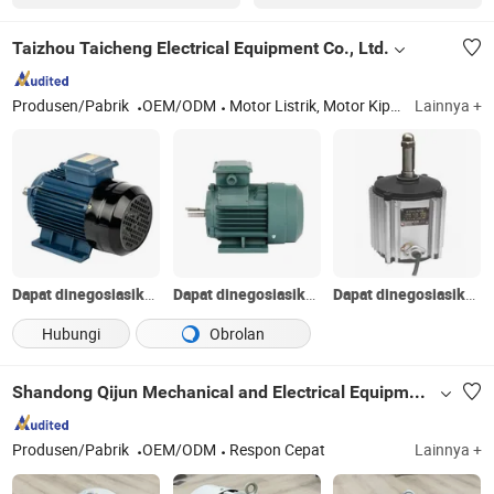
Taizhou Taicheng Electrical Equipment Co., Ltd.
Produsen/Pabrik
OEM/ODM
Motor Listrik, Motor Kipas, Kipas Exhaust, Kipas Langit-langit Industri Hvls, Motor PM, Aerator
Lainnya +
Dapat dinegosiasikan
Dapat dinegosiasikan
Dapat dinegosiasikan
Hubungi
Obrolan
Shandong Qijun Mechanical and Electrical Equipment Manufacturing Co., Ltd.
Produsen/Pabrik
OEM/ODM
Respon Cepat
Lainnya +