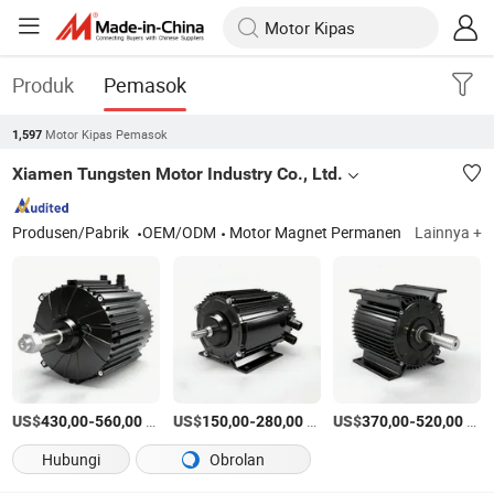
Produk
Pemasok
Motor Kipas Pemasok
1,597
Xiamen Tungsten Motor Industry Co., Ltd.
Produsen/Pabrik
OEM/ODM
Motor Magnet Permanen
Lainnya +
US$
-
/piece
US$
-
/piece
US$
-
/piece
430,00
560,00
150,00
280,00
370,00
520,00
Hubungi
Obrolan