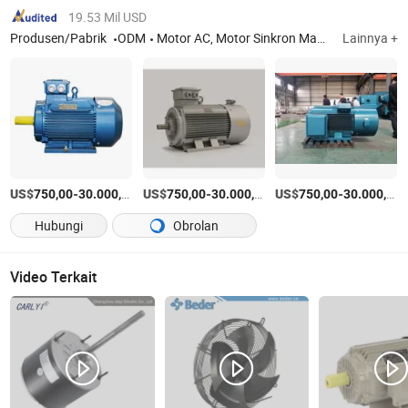
19.53 Mil USD
Produsen/Pabrik
ODM
Motor AC, Motor Sinkron Magnet Permanen, Ie5 Motor Efisiensi, Motor AC Tiga Fase Tegangan Rendah, Motor AC Tiga Fase Tegangan Tinggi, Motor AC Tiga Fase Tahan Ledakan, Motor AC Tiga Fase Kecepatan Rendah, Motor Listrik, Pulley Bermotor
Lainnya +
US$
-
/Bagian
US$
-
/Bagian
US$
-
/
750,00
30.000,00
750,00
30.000,00
750,00
30.000,00
Hubungi
Obrolan
Video Terkait