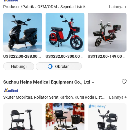
Produsen/Pabrik
OEM/ODM
Sepeda Listrik
Lainnya +
US$
-
/Bagian
US$
-
/Bagian
US$
-
/Bagian
222,00
288,00
232,00
300,00
132,00
149,00
Hubungi
Obrolan
Suzhou Heins Medical Equipment Co., Ltd
Skuter Mobilitas, Rollator Serat Karbon, Kursi Roda Listrik Lipat, Pengangkat Pasien, Kursi Roda Daya, Hoist Pasien Listrik, Kursi Komode, Kursi Mandi
Lainnya +