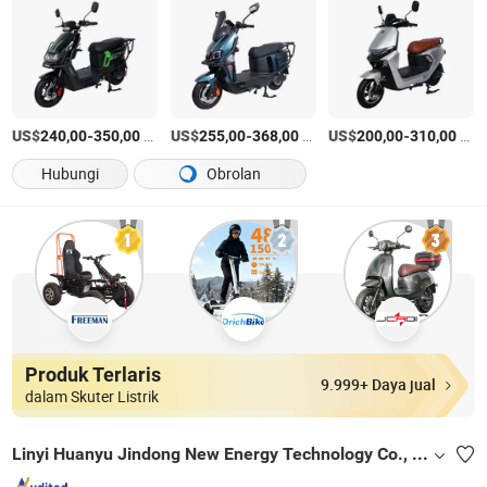
US$
-
/Atur
US$
-
/Atur
US$
-
/Atur
240,00
350,00
255,00
368,00
200,00
310,00
Hubungi
Obrolan
Produk Terlaris
9.999+ Daya jual
dalam Skuter Listrik
Linyi Huanyu Jindong New Energy Technology Co., Ltd.