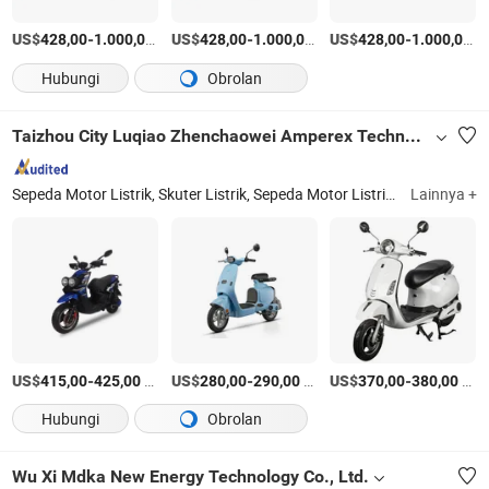
US$
-
/Bagian
US$
-
/Bagian
US$
-
/B
428,00
1.000,00
428,00
1.000,00
428,00
1.000,00
Hubungi
Obrolan
Taizhou City Luqiao Zhenchaowei Amperex Technology Co., Ltd.
Sepeda Motor Listrik, Skuter Listrik, Sepeda Motor Listrik, Sepeda Listrik, Kendaraan Listrik, Sepeda Listrik, Sepeda Motor Listrik
Lainnya +
US$
-
/sets
US$
-
/sets
US$
-
/sets
415,00
425,00
280,00
290,00
370,00
380,00
Hubungi
Obrolan
Wu Xi Mdka New Energy Technology Co., Ltd.