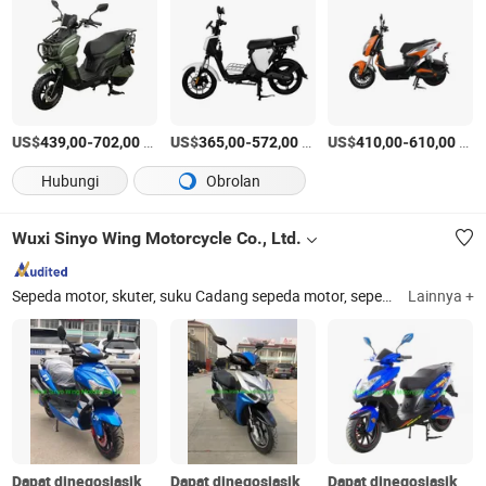
US$
-
/Bagian
US$
-
/Bagian
US$
-
/Bagian
439,00
702,00
365,00
572,00
410,00
610,00
Hubungi
Obrolan
Wuxi Sinyo Wing Motorcycle Co., Ltd.
Sepeda motor, skuter, suku Cadang sepeda motor, sepeda motor sepeda motor, sepeda motor yang sepeda motor, Off Road, sepeda jalan, Engine, Roda Campuran, ringan
Lainnya +
Dapat dinegosiasikan
Dapat dinegosiasikan
Dapat dinegosiasikan