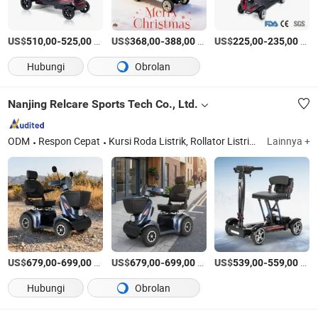
US$
-
/Bagian
US$
-
/Bagian
US$
-
/Bagian
510,00
525,00
368,00
388,00
225,00
235,00
Hubungi
Obrolan
Nanjing Relcare Sports Tech Co., Ltd.
ODM
Respon Cepat
Kursi Roda Listrik, Rollator Listrik, Skuter Mobilitas, Walker Rollator, Kursi Roda Lipat, Kursi Roda Ringan, Kursi Roda Manual, Skuter Penyandang Disabilitas, Pengangkat Pasien, Skuter Lipat
Lainnya +
US$
-
/Bagian
US$
-
/Bagian
US$
-
/Bagian
679,00
699,00
679,00
699,00
539,00
559,00
Hubungi
Obrolan