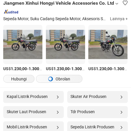
Jiangmen Xinhui Hongyi Vehicle Accessories Co. Ltd
Sepeda Motor, Suku Cadang Sepeda Motor, Aksesoris Sepeda Motor, Baterai Lithium, Triklis Kargo Listrik, Triklis Penumpang Listrik, Sepeda Motor Listrik, Skuter Moped Listrik
Lainnya +
US$
-
/Bagian
US$
-
/Bagian
US$
-
1.230,00
1.300,00
1.230,00
1.300,00
1.230,00
1.300,00
Hubungi
Obrolan
Kapal Listrik Produsen
Skuter Air Produsen
Skuter Laut Produsen
Tdr Produsen
Mobil Listrik Produsen
Sepeda Listrik Produsen