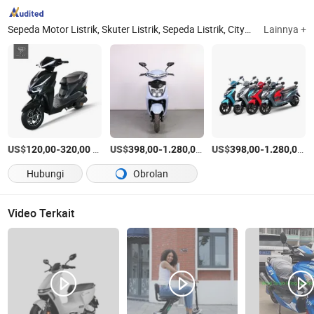
Sepeda Motor Listrik, Skuter Listrik, Sepeda Listrik, Citycoco, Mobil Wisata, Sepeda Motor Listrik, Kendaraan Listrik, E-Scooter, Triklis Listrik, Sepeda Motor Listrik
Lainnya +
US$
-
/Atur
US$
-
/Atur
US$
-
/A
120,00
320,00
398,00
1.280,00
398,00
1.280,00
Hubungi
Obrolan
Video Terkait