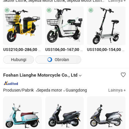
Skuter Listrik, Sepeda Motor Listrik, Sepeda Motor Listrik Anak, Sepeda Listrik, Mobil Mainan Listrik, Forklift Listrik, Mobil Listrik Anak, Baterai Lithium
Lainnya +
US$
-
/Bagian
US$
-
/Bagian
US$
-
/Bagian
210,00
286,00
106,00
167,00
100,00
154,00
Hubungi
Obrolan
Foshan Lianghe Motorcycle Co., Ltd
Produsen/Pabrik
Sepeda motor
Guangdong
Lainnya +