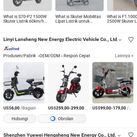
What is S70-P2 1500W
What is Skuter Mobilitas
What is F1 100
Skuter Listrik 60km/h
Lipat Listrik untuk
2500W Skuter Li
Baterai Asam Timbal
Penyandang Disabilitas 4
dengan Baterai
Kinerja Tinggi Grafena
bagi Lansia
Linyi Lansheng New Energy Electric Vehicle Co., Ltd
Produsen/Pabrik
OEM/ODM
Respon Cepat
Lainnya +
US$
/Bagian
US$
-
/Bagian
US$
-
/Bagian
6,00
259,00
299,00
99,00
179,00
Hubungi
Obrolan
Shenzhen Yuewei Hengsheng New Energy Co., Ltd.