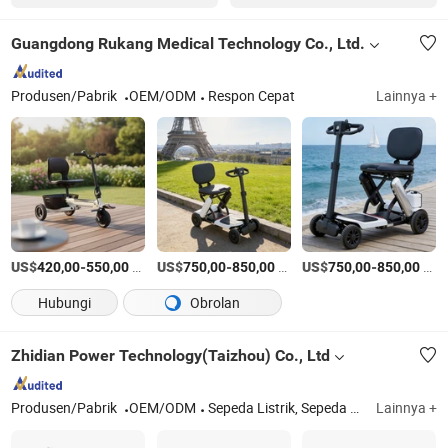
Guangdong Rukang Medical Technology Co., Ltd.
Produsen/Pabrik
OEM/ODM
Respon Cepat
Lainnya +
US$
-
/piece
US$
-
/piece
US$
-
/piece
420,00
550,00
750,00
850,00
750,00
850,00
Hubungi
Obrolan
Zhidian Power Technology(Taizhou) Co., Ltd
Produsen/Pabrik
OEM/ODM
Sepeda Listrik, Sepeda Motor Listrik, E Moped, Sepeda Motor Listrik Dewasa, Trike Listrik, Trike Listrik Dewasa, Sepeda E, Skuter Listrik, Sepeda Elektrik, Skuter Elektrik
Lainnya +