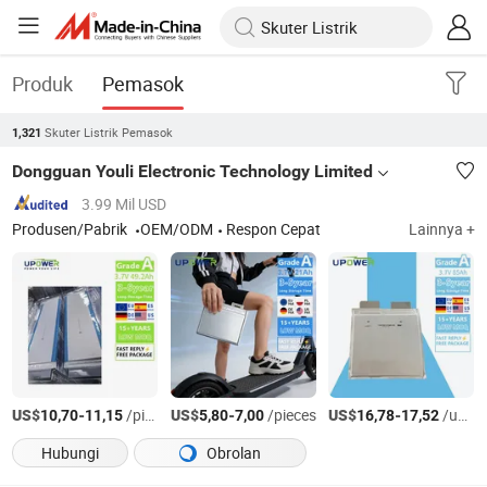
Produk
Pemasok
Skuter Listrik Pemasok
1,321
Dongguan Youli Electronic Technology Limited
3.99 Mil USD
Produsen/Pabrik
OEM/ODM
Respon Cepat
Lainnya +
US$
-
/pieces
US$
-
/pieces
US$
-
/units
10,70
11,15
5,80
7,00
16,78
17,52
Hubungi
Obrolan