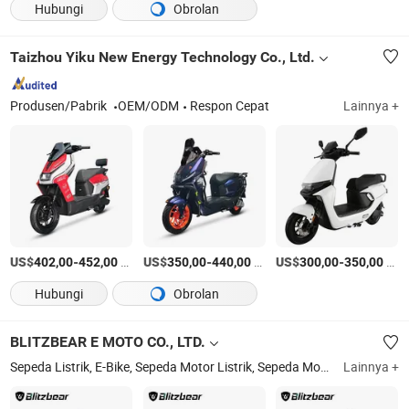
Hubungi
Obrolan
Taizhou Yiku New Energy Technology Co., Ltd.
Produsen/Pabrik
OEM/ODM
Respon Cepat
Lainnya +
US$
-
/Bagian
US$
-
/Unit
US$
-
/Unit
402,00
452,00
350,00
440,00
300,00
350,00
Hubungi
Obrolan
BLITZBEAR E MOTO CO., LTD.
Sepeda Listrik, E-Bike, Sepeda Motor Listrik, Sepeda Motor, Skuter Listrik, Motor Listrik, Trike Listrik, Sepeda Listrik, Kendaraan Listrik, Moped Listrik
Lainnya +