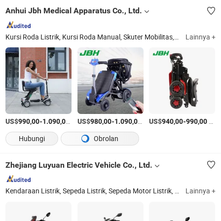
Anhui Jbh Medical Apparatus Co., Ltd.
Kursi Roda Listrik, Kursi Roda Manual, Skuter Mobilitas, Kursi Roda Berdiri, Kursi Roda Serat Karbon, Baterai Kursi Roda, Alat Angkat Pasien, Alat Bantu Jalan, Pengendali Kursi Roda, Skuter Lipat Jarak Jauh
Lainnya +
US$
-
/Bagian
US$
-
/set
US$
-
/Bagian
990,00
1.090,00
980,00
1.090,00
940,00
990,00
Hubungi
Obrolan
Zhejiang Luyuan Electric Vehicle Co., Ltd.
Kendaraan Listrik, Sepeda Listrik, Sepeda Motor Listrik, Skuter Listrik, E-Sepeda, E-Sepeda Motor, E-Skuter, E-Kendaraan, E-Motor
Lainnya +