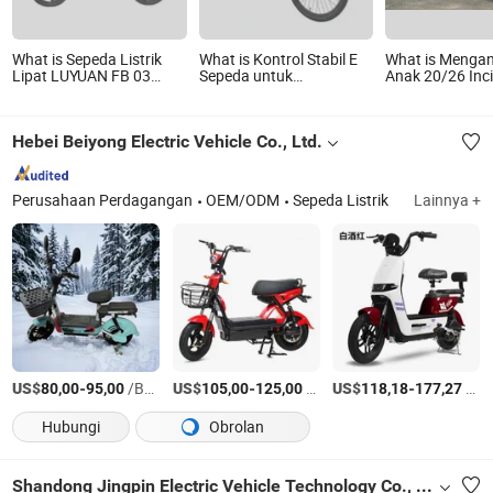
What is Sepeda Listrik
What is Kontrol Stabil E
What is Menga
Lipat LUYUAN FB 03
Sepeda untuk
Anak 20/26 Inci
NCM Lithium
Berkendara Harian di
Roda Terbalik 
250W/350W
Segala Cuaca
Sepeda Listrik 
25km/h/30km/h
At005
Hebei Beiyong Electric Vehicle Co., Ltd.
EN15194
Perusahaan Perdagangan
OEM/ODM
Sepeda Listrik
Lainnya +
US$
-
/Bagian
US$
-
/Bagian
US$
-
/Bagian
80,00
95,00
105,00
125,00
118,18
177,27
Hubungi
Obrolan
Shandong Jingpin Electric Vehicle Technology Co., Ltd.