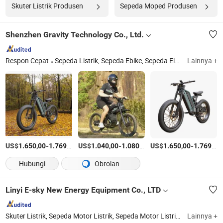
Skuter Listrik Produsen
Sepeda Moped Produsen
Shenzhen Gravity Technology Co., Ltd.
Respon Cepat
Sepeda Listrik, Sepeda Ebike, Sepeda Elektrik, Sepeda Jalan Elektrik, Sepeda Lipat Elektrik, Sepeda, Sepeda Gunung Elektrik, E-Sepeda, Sepeda Listrik Off-Road
Lainnya +
US$
-
/Bagian
US$
-
/Kotak
US$
-
1.650,00
1.769,00
1.040,00
1.080,00
1.650,00
1.769,00
Hubungi
Obrolan
Linyi E-sky New Energy Equipment Co., LTD
Skuter Listrik, Sepeda Motor Listrik, Sepeda Motor Listrik Anak, Sepeda Listrik, Mobil Mainan Listrik, Forklift Listrik, Mobil Listrik Anak, Baterai Lithium
Lainnya +