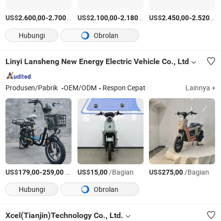
US$
-
/pc
US$
-
/pc
US$
-
2.600,00
2.700,00
2.100,00
2.180,00
2.450,00
2.520,00
Hubungi
Obrolan
Linyi Lansheng New Energy Electric Vehicle Co., Ltd
Produsen/Pabrik
OEM/ODM
Respon Cepat
Lainnya +
US$
-
/Bagian
US$
/Bagian
US$
/Bagian
179,00
259,00
15,00
275,00
Hubungi
Obrolan
Xcel(Tianjin)Technology Co., Ltd.