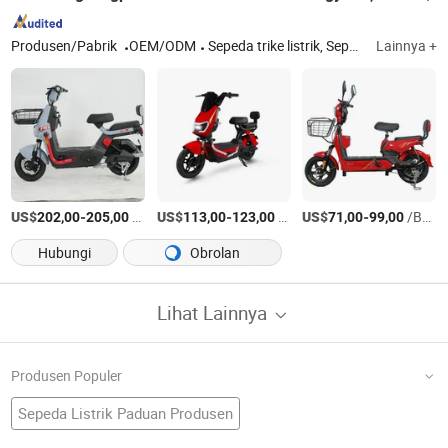
Produsen/Pabrik
OEM/ODM
Sepeda trike listrik, Sepeda listrik, Skuter listrik, Baterai asam timbal
Lainnya +
US$
-
/Bagian
US$
-
/Bagian
US$
-
/Bagian
202,00
205,00
113,00
123,00
71,00
99,00
Hubungi
Obrolan
Lihat Lainnya
Produsen Populer
Sepeda Listrik Paduan Produsen