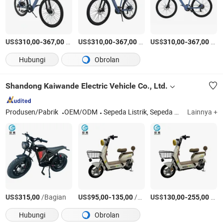
US$
-
/Bagian
US$
-
/Bagian
US$
-
/Bagian
310,00
367,00
310,00
367,00
310,00
367,00
Hubungi
Obrolan
Shandong Kaiwande Electric Vehicle Co., Ltd.
Produsen/Pabrik
OEM/ODM
Sepeda Listrik, Sepeda Elektrik, E-bike
Lainnya +
US$
/Bagian
US$
-
/Bagian
US$
-
/Bagian
315,00
95,00
135,00
130,00
255,00
Hubungi
Obrolan