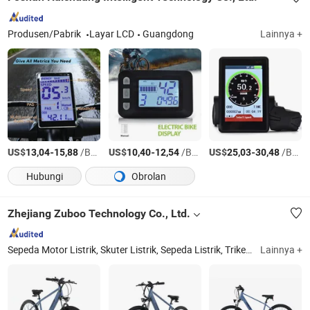
Produsen/Pabrik
Layar LCD
Guangdong
Lainnya +
US$
-
/Bagian
US$
-
/Bagian
US$
-
/Bagian
13,04
15,88
10,40
12,54
25,03
30,48
Hubungi
Obrolan
Zhejiang Zuboo Technology Co., Ltd.
Sepeda Motor Listrik, Skuter Listrik, Sepeda Listrik, Trike Listrik, Skuter Mobilitas Listrik, Sepeda Motor, Sepeda Motor Listrik, Sepeda Listrik, Moped Listrik, E Skuter
Lainnya +