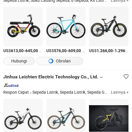
Sepeda Listrik, Suku Cadang Sepeda, E-Sepeda, Kit Listrik untuk Sepeda, Sepeda Jalan, Sepeda Fixie, Sepeda Gravel, Sepeda Gunung, Sepeda Bambu
Lainnya +
US$
-
/Bagian
US$
-
/Bagian
US$
-
613,00
645,00
576,00
609,00
1.266,00
1.296,00
Hubungi
Obrolan
Jinhua Leichten Electric Technology Co., Ltd.
Respon Cepat
Sepeda Listrik, Sepeda Listrik, Sepeda Gunung Listrik, Sepeda Gravel Listrik, Sepeda Kota Listrik, Sepeda E, Sepeda Jalan Listrik, Sepeda E Ban Gemuk, E-MTB, Sepeda Lipat Listrik
Lainnya +