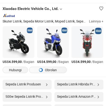
Xiaodao Electric Vehicle Co., Ltd.
Skuter Listrik, Sepeda Motor Listrik, Moped Listrik, Sepeda Listrik
Lainnya +
Jia
US$
/Bagian
US$
/Bagian
US$
/Bagian
4.599,00
4.599,00
4.599,00
Hubungi
Obrolan
Sepeda Listrik Produsen
Sepeda Listrik Hibrida Produsen
500w Sepeda Listrik Produsen
Sepeda Listrik Amazon Produsen