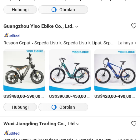
Hubungi
Obrolan
Guangzhou Yiso Ebike Co., Ltd.
Respon Cepat
Sepeda Listrik, Sepeda Listrik Lipat, Sepeda Listrik Gunung, Sepeda Listrik Kota, Sepeda Listrik Mini, Suku Cadang Sepeda Listrik, Paket Konversi Sepeda Listrik, Sepeda Listrik Lipat, Sepeda Listrik Gunung
Lainnya +
US$
-
/Bagian
US$
-
/piece
US$
-
/piece
480,00
590,00
390,00
450,00
420,00
490,00
Hubungi
Obrolan
Wuxi Jiangding Trading Co., Ltd