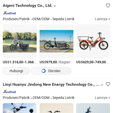
Aigeni Technology Co., Ltd.
Produsen/Pabrik
OEM/ODM
Sepeda Listrik
Lainnya +
US$
-
/Bagian
US$
/Bagian
US$
-
/Bagian
1.316,00
1.366,00
979,00
629,00
749,00
Hubungi
Obrolan
Linyi Huanyu Jindong New Energy Technology Co., Ltd.
Produsen/Pabrik
OEM/ODM
Sepeda Listrik
Lainnya +