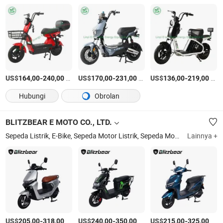
US$
-
/Bagian
US$
-
/Bagian
US$
-
/Bagian
164,00
240,00
170,00
231,00
136,00
219,00
Hubungi
Obrolan
BLITZBEAR E MOTO CO., LTD.
Sepeda Listrik, E-Bike, Sepeda Motor Listrik, Sepeda Motor, Skuter Listrik, Motor Listrik, Trike Listrik, Sepeda Listrik, Kendaraan Listrik, Moped Listrik
Lainnya +
US$
-
/Atur
US$
-
/Atur
US$
-
/Atur
205,00
318,00
240,00
350,00
215,00
325,00