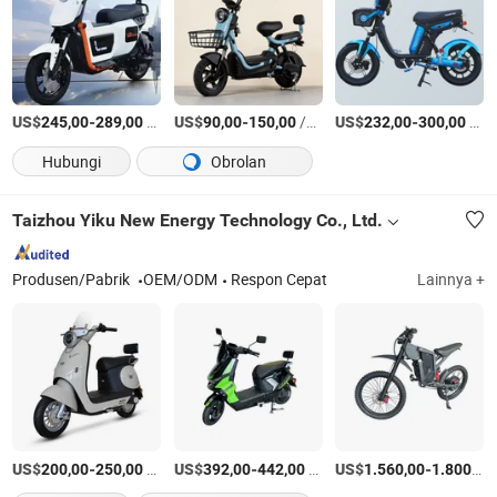
US$
-
/Bagian
US$
-
/unit
US$
-
/Bagian
245,00
289,00
90,00
150,00
232,00
300,00
Hubungi
Obrolan
Taizhou Yiku New Energy Technology Co., Ltd.
Produsen/Pabrik
OEM/ODM
Respon Cepat
Lainnya +
US$
-
/Unit
US$
-
/Bagian
US$
-
200,00
250,00
392,00
442,00
1.560,00
1.800,00