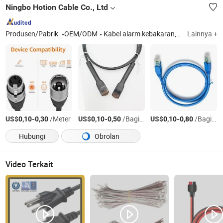
Ningbo Hotion Cable Co., Ltd
Produsen/Pabrik
OEM/ODM
Kabel alarm kebakaran, kabel solar, kabel alarm, kabel speaker, kabel patch jaringan
Lainnya +
US$
-
/Meter
US$
-
/Bagian
US$
-
/Bagian
0,10
0,30
0,10
0,50
0,10
0,80
Hubungi
Obrolan
Video Terkait