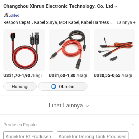
Changzhou Xinrun Electronic Technology. Co. Ltd
Respon Cepat
Kabel Surya, Mc4 Kabel, Kabel Harness Tralier, Kabel USB Mobil, Pengisi Daya Mobil, Soket Mobil, Kabel Perpanjangan Daya, Mc4 Konektor, Kabel Lampu String, Kabel Baterai
Lainnya +
US$
-
/Bagian
US$
-
/Bagian
US$
-
/Bagian
1,70
1,90
1,60
1,80
0,55
0,65
Hubungi
Obrolan
Lihat Lainnya
Produsen Populer
Konektor Rf Produsen
Konektor Dorong Tarik Produsen