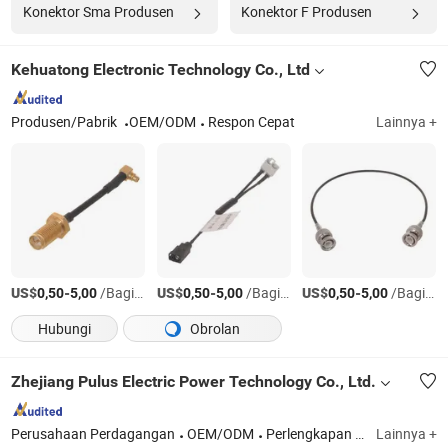
Konektor Sma Produsen
Konektor F Produsen
Kehuatong Electronic Technology Co., Ltd
Produsen/Pabrik
OEM/ODM
Respon Cepat
Lainnya +
US$
-
/Bagian
US$
-
/Bagian
US$
-
/Bagian
0,50
5,00
0,50
5,00
0,50
5,00
Hubungi
Obrolan
Zhejiang Pulus Electric Power Technology Co., Ltd.
Perusahaan Perdagangan
OEM/ODM
Perlengkapan daya, Klem kabel, Klem kawat suspensi, Klem kawat ketegangan, Konektor perforasi isolasi, Konektor terminal kabel
Lainnya +