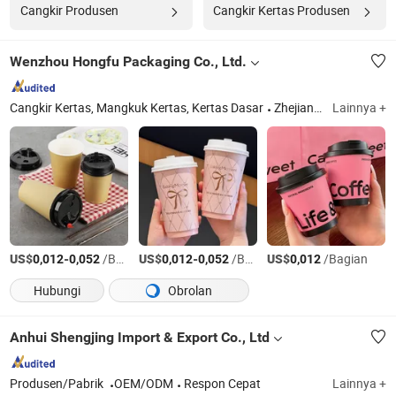
Cangkir Produsen
Cangkir Kertas Produsen
Wenzhou Hongfu Packaging Co., Ltd.
Cangkir Kertas, Mangkuk Kertas, Kertas Dasar
Zhejiang
Lainnya +
US$
-
/Bagian
US$
-
/Bagian
US$
/Bagian
0,012
0,052
0,012
0,052
0,012
Hubungi
Obrolan
Anhui Shengjing Import & Export Co., Ltd
Produsen/Pabrik
OEM/ODM
Respon Cepat
Lainnya +