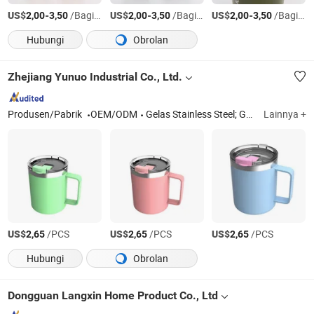
US$
-
/Bagian
US$
-
/Bagian
US$
-
/Bagian
2,00
3,50
2,00
3,50
2,00
3,50
Hubungi
Obrolan
Zhejiang Yunuo Industrial Co., Ltd.
Produsen/Pabrik
OEM/ODM
Gelas Stainless Steel; Gelas Titanium; Cangkir kopi; Botol perjalanan; Botol anak; Wadah makanan; Botol air kantor
Lainnya +
US$
/PCS
US$
/PCS
US$
/PCS
2,65
2,65
2,65
Hubungi
Obrolan
Dongguan Langxin Home Product Co., Ltd