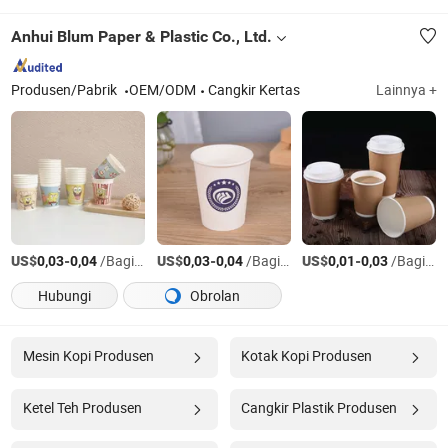
Anhui Blum Paper & Plastic Co., Ltd.
Produsen/Pabrik
OEM/ODM
Cangkir Kertas
Lainnya +
US$
-
/Bagian
US$
-
/Bagian
US$
-
/Bagian
0,03
0,04
0,03
0,04
0,01
0,03
Hubungi
Obrolan
Mesin Kopi Produsen
Kotak Kopi Produsen
Ketel Teh Produsen
Cangkir Plastik Produsen