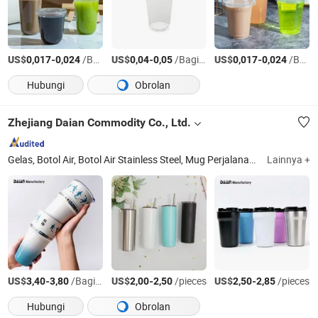
US$
-
/Bagian
US$
-
/Bagian
US$
-
/Bagian
0,017
0,024
0,04
0,05
0,017
0,024
Hubungi
Obrolan
Zhejiang Daian Commodity Co., Ltd.
Gelas, Botol Air, Botol Air Stainless Steel, Mug Perjalanan, Mug Kopi, Tumbler Stainless Steel, Cangkir, Cangkir Plastik, Peralatan Bar, Mangkuk Hewan Peliharaan
Lainnya +
US$
-
/Bagian
US$
-
/pieces
US$
-
/pieces
3,40
3,80
2,00
2,50
2,50
2,85
Hubungi
Obrolan