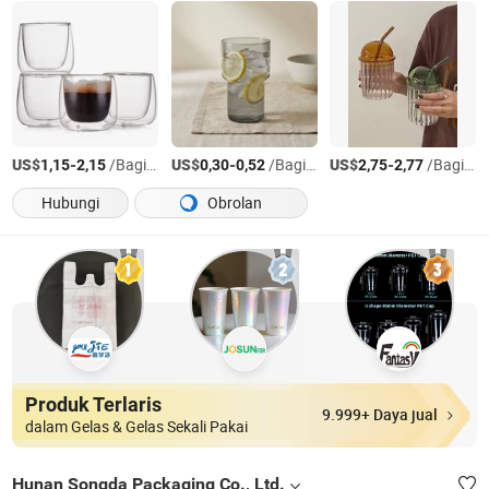
US$
-
/Bagian
US$
-
/Bagian
US$
-
/Bagian
1,15
2,15
0,30
0,52
2,75
2,77
Hubungi
Obrolan
Produk Terlaris
9.999+ Daya jual
dalam Gelas & Gelas Sekali Pakai
Hunan Songda Packaging Co., Ltd.