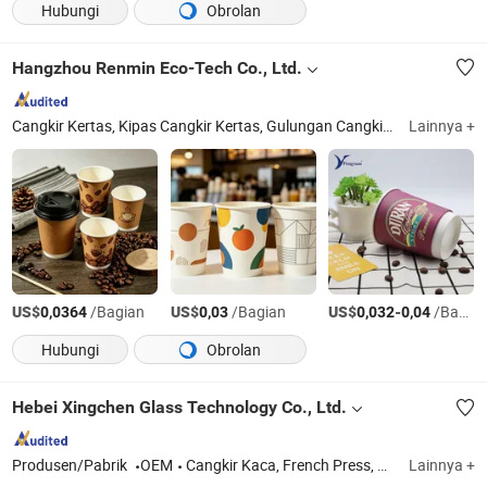
Hubungi
Obrolan
Hangzhou Renmin Eco-Tech Co., Ltd.
Cangkir Kertas, Kipas Cangkir Kertas, Gulungan Cangkir Kertas, Cangkir Kopi Kertas, Cangkir Plastik, Tutup Plastik, Kertas Berlapis PE, Mangkuk Kertas Kraft, Kotak Kertas Kraft, Wadah Makanan Kertas
Lainnya +
US$
/Bagian
US$
/Bagian
US$
-
/Bagian
0,0364
0,03
0,032
0,04
Hubungi
Obrolan
Hebei Xingchen Glass Technology Co., Ltd.
Produsen/Pabrik
OEM
Cangkir Kaca, French Press, Panci Kopi, Stoples Kaca, Teapot, Pembuat Kopi Syphon, Panci Masak Kaca, Pitcher Kaca, Sedotan Kaca, Cangkir Te Kaca
Lainnya +