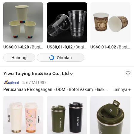
US$
-
/Bagian
US$
-
/Bagian
US$
-
/Bagian
0,01
0,20
0,01
0,02
0,01
0,02
Hubungi
Obrolan
Yiwu Taiying Imp&Exp Co., Ltd
4.67 Mil USD
Perusahaan Perdagangan
ODM
Botol Vakum, Flask Vakum, Botol Termo, Botol Air Stainless Steel, Peralatan Minum, Botol Minum, Botol Olahraga, Mug Perjalanan, Tumbler
Lainnya +