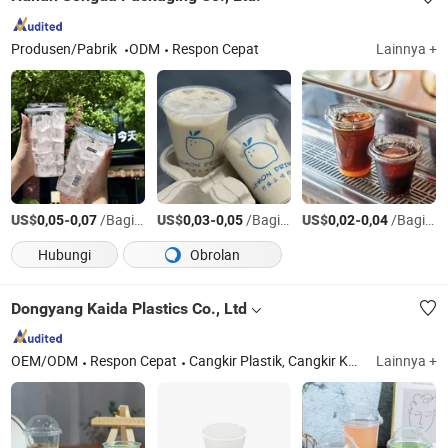
Produsen/Pabrik
ODM
Respon Cepat
Lainnya +
US$
-
/Bagian
US$
-
/Bagian
US$
-
/Bagian
0,05
0,07
0,03
0,05
0,02
0,04
Hubungi
Obrolan
Dongyang Kaida Plastics Co., Ltd
OEM/ODM
Respon Cepat
Cangkir Plastik, Cangkir Kustom, Cangkir Pet, Wadah Makanan Plastik, Cangkir Porsi PP, Cangkir Minuman Dingin, Cangkir Kopi Es, Wadah Deli, Cetakan Logam Produk, Mesin Penyegel
Lainnya +