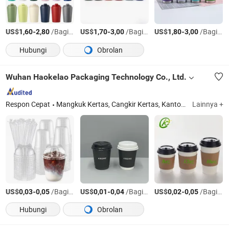
US$
-
/Bagian
US$
-
/Bagian
US$
-
/Bagian
1,60
2,80
1,70
3,00
1,80
3,00
Hubungi
Obrolan
Wuhan Haokelao Packaging Technology Co., Ltd.
Respon Cepat
Mangkuk Kertas, Cangkir Kertas, Kantong Kertas, Kotak Kertas, Cangkir Kopi, Mangkuk Sekali Pakai, Cangkir Sekali Pakai
Lainnya +
US$
-
/Bagian
US$
-
/Bagian
US$
-
/Bagian
0,03
0,05
0,01
0,04
0,02
0,05
Hubungi
Obrolan