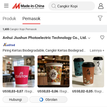
Produk
Pemasok
Cangkir Kopi Pemasok
1,655
Anhui Jiushun Photoelectric Technology Co., Ltd.
Piring Kertas Biodegradable, Cangkir Kertas Biodegradable, Mangkuk Kertas Biodegradable, Kantong Kertas Biodegradable, Cangkir Kertas PLA, Peralatan Makan PLA, Kotak Makan Kertas, Kotak Hadiah Kertas, Kontainer Kertas PE, Kemasan Lainnya
Lainnya +
US$
-
/Bagian
US$
-
/Bagian
US$
-
/Bagian
0,03
0,07
0,03
0,06
0,02
0,05
Hubungi
Obrolan