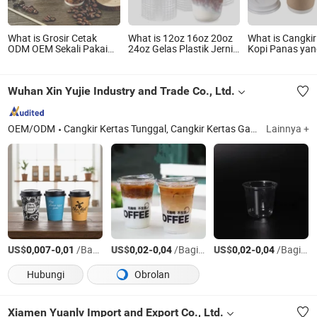
What is Grosir Cetak
What is 12oz 16oz 20oz
What is Cangkir
ODM OEM Sekali Pakai
24oz Gelas Plastik Jernih
Kopi Panas yan
Kustom Bebas Pfas 8oz
yang Dapat Terurai Gelas
Terurai 8oz Seka
10oz 12oz 16oz 22oz
Kopi Es Sekali Pakai
untuk Minuman
24oz 26oz Cangkir
dengan Tutup Datar
dengan Tutup
Wuhan Xin Yujie Industry and Trade Co., Ltd.
Kertas Dinding Ganda
Gelas Minuman Dingin
untuk Minuman Panas
Biodegradable untuk
Dingin Kopi untuk Dijual
Dibawa
OEM/ODM
Cangkir Kertas Tunggal, Cangkir Kertas Ganda, Cangkir Pet, Kantong Kertas, Cangkir Kopi, Kaleng Pet, Cangkir PLA, Cangkir PP, Mangkuk Kertas, Cangkir Kertas Kraft
Lainnya +
US$
-
/Bagian
US$
-
/Bagian
US$
-
/Bagian
0,007
0,01
0,02
0,04
0,02
0,04
Hubungi
Obrolan
Xiamen Yuanlv Import and Export Co., Ltd.