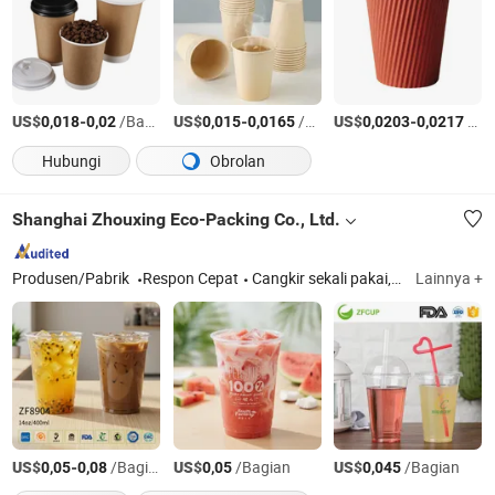
US$
-
/Bagian
US$
-
/Bagian
US$
-
/Bagian
0,018
0,02
0,015
0,0165
0,0203
0,0217
Hubungi
Obrolan
Shanghai Zhouxing Eco-Packing Co., Ltd.
Produsen/Pabrik
Respon Cepat
Cangkir sekali pakai, Cangkir plastik
Lainnya +
US$
-
/Bagian
US$
/Bagian
US$
/Bagian
0,05
0,08
0,05
0,045