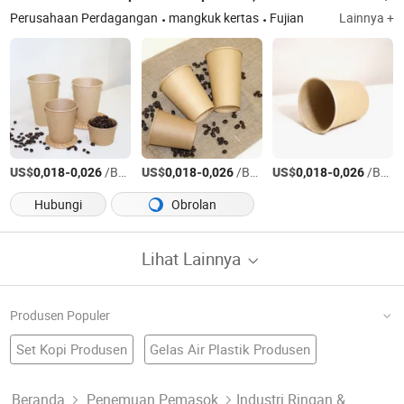
Perusahaan Perdagangan
mangkuk kertas
Fujian
Lainnya +
US$
-
/Bagian
US$
-
/Bagian
US$
-
/Bagian
0,018
0,026
0,018
0,026
0,018
0,026
Hubungi
Obrolan
Lihat Lainnya
Produsen Populer
Set Kopi Produsen
Gelas Air Plastik Produsen
Cangkir Stainless Steel Pabrik
Cerek
Cangkir Kopi
Cangkir Keramik
Cangkir Pp Pabrik
Cangkir Dinding Ganda Produsen
Beranda
Penemuan Pemasok
Industri Ringan &