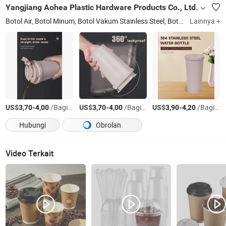
Yangjiang Aohea Plastic Hardware Products Co., Ltd.
Botol Air, Botol Minum, Botol Vakum Stainless Steel, Botol Air Portabel, Botol Bebas BPA, Botol Semprot, Botol Air Olahraga, Botol Vakum, Botol Minum Plastik, Botol Olahraga Tritan
Lainnya +
US$
-
/Bagian
US$
-
/Bagian
US$
-
/Bagian
3,70
4,00
3,70
4,00
3,90
4,20
Hubungi
Obrolan
Video Terkait