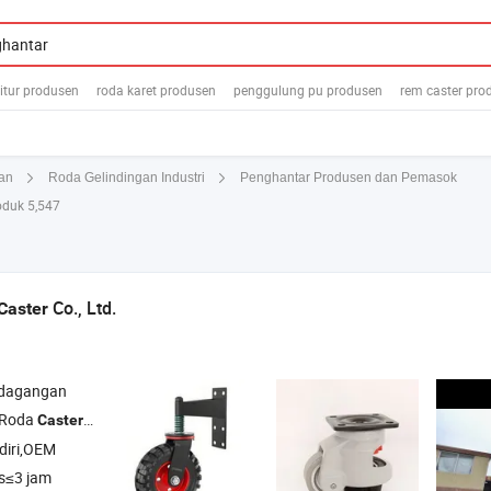
itur produsen
roda karet produsen
penggulung pu produsen
rem caster pro
Penghantar Produsen dan Pemasok
an
Roda Gelindingan Industri
duk 5,547
Co., Ltd.
Caster
rdagangan
 Roda
, Roda , Roda Industri , Roda Medis
Caster
diri,OEM
s≤3 jam