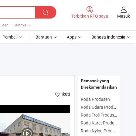
Masuk
Terbitkan RFQ saya
dusen
Lainnya
Pembeli
Bantuan
Apps
Bahasa Indonesia
Pemasok yang
Direkomendasikan
Ikuti
Roda Produsen
Roda Udara Produsen
Roda Troli Produsen
Roda Karet Produsen
Roda Nylon Produsen