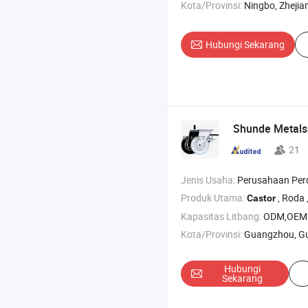
Kota/Provinsi:
Ningbo, Zhejia
Hubungi Sekarang
Shunde Metals 
21
Jenis Usaha:
Perusahaan Pe
Produk Utama:
, Roda , Roda
Castor
Kapasitas Litbang:
ODM,OEM
Kota/Provinsi:
Guangzhou, G
Hubungi
Sekarang