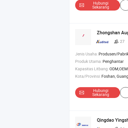
Hubungi
Sekarang
Zhongshan Aug
27
Jenis Usaha:
Produsen/Pabrik & Pe
Produk Utama:
Penghantar
Kapasitas Litbang:
ODM,OEM
Kota/Provinsi:
Foshan, Guan
Hubungi
Sekarang
Qingdao Yingsh