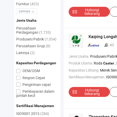
Furnitur
(423)
Hubungi
Lainnya
Sekarang
Jenis Usaha
Perusahaan
Perdagangan
(1,735)
Kaiping Longs
Produsen/Pabrik
(1,054)
43
Perusahaan Grup
(8)
Lainnya
(2)
Jenis Usaha:
Produsen/Pabrik & Pe
Produk Utama:
Roda
, Roda Tro
Kapasitas Perdagangan
Caster
Kapasitas Litbang:
Merek Sen
OEM/ODM
Sertifikasi Manajemen:
ISO90
Respon Cepat
Pengiriman cepat
Hubungi
Pembayaran dalam
Sekarang
jumlah kecil
Sertifikasi Manajemen
ISO9001:2015
(284)
Zhongshan Kezh