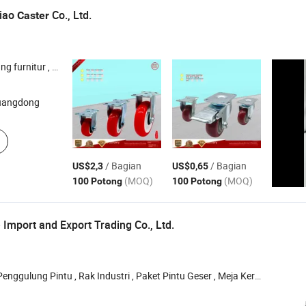
iao
Co., Ltd.
Caster
ster , Universal , Penuang Universal
uangdong
/ Bagian
/ Bagian
US$2,3
US$0,65
(MOQ)
(MOQ)
100 Potong
100 Potong
Import and Export Trading Co., Ltd.
ggulung Pintu , Rak Industri , Paket Pintu Geser , Meja Kerja Industri