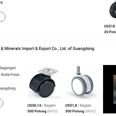
ng
US$18
20 Pot
& Minerals Import & Export Co., Ltd. of Guangdong
rdagangan
 Putar , Engsel , Kunci
uangdong
/ Bagian
/ Bagian
US$0,14
US$1,8
(MOQ)
(MOQ)
500 Potong
300 Potong