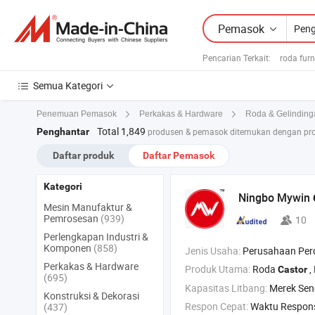
Pemasok
Pencarian Terkait:
roda furn
Semua Kategori
Penemuan Pemasok
Perkakas & Hardware
Roda & Gelinding
Total 1,849
Penghantar
produsen & pemasok ditemukan dengan pro
Daftar produk
Daftar Pemasok
Kategori
Ningbo Mywin
Mesin Manufaktur &
Pemrosesan
(939)
10
Perlengkapan Industri &
Komponen
(858)
Jenis Usaha:
Perusahaan Pe
Perkakas & Hardware
Produk Utama:
Roda
,
Castor
(695)
Kapasitas Litbang:
Merek Sen
Konstruksi & Dekorasi
Respon Cepat:
Waktu Respon
(437)