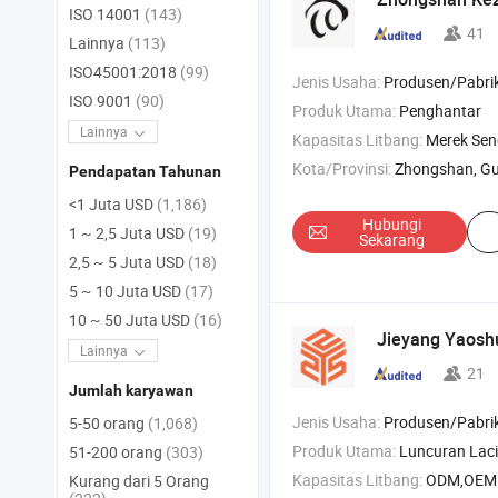
ISO 14001
(143)
41
Lainnya
(113)
ISO45001:2018
(99)
Jenis Usaha:
Produsen/Pabri
ISO 9001
(90)
Produk Utama:
Penghantar
Lainnya
Kapasitas Litbang:
Merek Sen
Kota/Provinsi:
Zhongshan, G
Pendapatan Tahunan
<1 Juta USD
(1,186)
Hubungi
1 ~ 2,5 Juta USD
(19)
Sekarang
2,5 ~ 5 Juta USD
(18)
5 ~ 10 Juta USD
(17)
10 ~ 50 Juta USD
(16)
Jieyang Yaoshu
Lainnya
21
Jumlah karyawan
Jenis Usaha:
Produsen/Pabrik & Pe
5-50 orang
(1,068)
Produk Utama:
Luncuran Laci , Engse
51-200 orang
(303)
Kapasitas Litbang:
ODM,OEM
Kurang dari 5 Orang