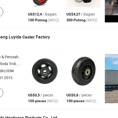
/ Bagian
/ Bagian
US$12,4
US$4,27
(MOQ)
(MOQ)
100 Potong
300 Potong
heng Luyida
Factory
Caster
rusahaan Dagang
li , Roda Kursi Roda , Roda Tempat Sampah , Roda Pemanggang Barbekyu
diri,ODM
01:2015
/ pieces
/ pieces
US$0,5
US$0,8
(MOQ)
(MOQ)
100 pieces
100 pieces
i Hardware Products Co., Ltd.