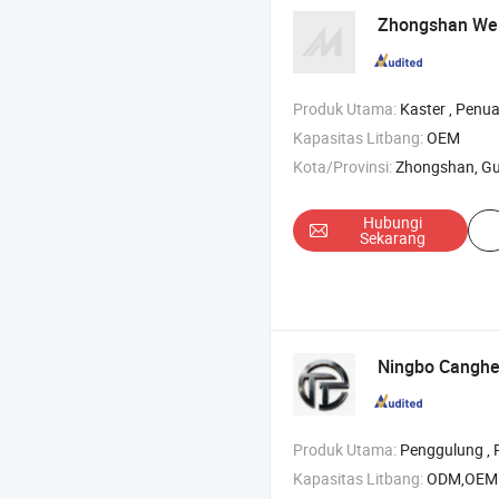
Zhongshan We
Produk Utama:
Kaster , Penuang furnitur , Penuang pema
Kapasitas Litbang:
OEM
Kota/Provinsi:
Zhongshan, G
Hubungi
Sekarang
Ningbo Canghe 
Produk Utama:
Penggulung , Pen
Kapasitas Litbang:
ODM,OEM