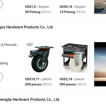
/ Bagian
/ Bagian
US$1,5
US$0,18
(MOQ)
(MOQ)
50 Potong
10 Potong
us Hardware Products Co., Ltd
rusahaan Dagang
gdong
/ pieces
/ pieces
US$10,71
US$2,18
(MOQ)
(MOQ)
200 pieces
500 pieces
engda Hardware Products Co., Ltd.