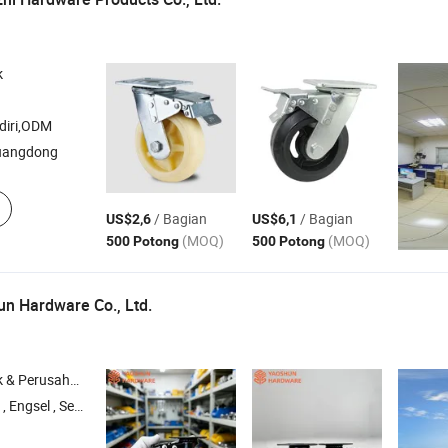
k
diri,ODM
uangdong
/ Bagian
/ Bagian
US$2,6
US$6,1
(MOQ)
(MOQ)
500 Potong
500 Potong
n Hardware Co., Ltd.
rusahaan Dagang
l , Sekrup , 3 di 1