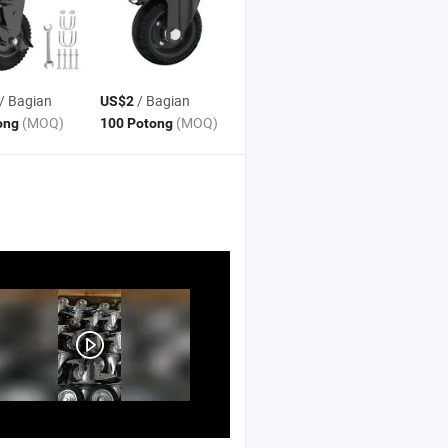
/ Bagian
/ Bagian
US$2
(MOQ)
(MOQ)
ong
100 Potong