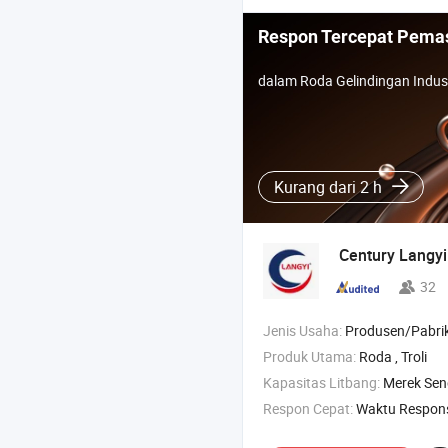
Respon Tercepat Pema
dalam Roda Gelindingan Indust
Kurang dari 2 h
Century Langy
32
Jenis Usaha:
Produsen/Pabrik & Pe
Produk Utama:
Roda , Troli
Kapasitas Litbang:
Merek Sen
Respon Cepat:
Waktu Respon