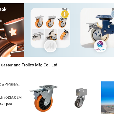
sok
ri
i
and Trolley Mfg Co., Ltd
Caster
rusahaan Dagang
diri,ODM,OEM
s≤3 jam