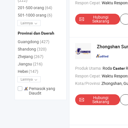
(222)
Respon Cepat:
Waktu Respon
201-500 orang
(64)
501-1000 orang
(6)
Hubungi
Sekarang
Lainnya
Provinsi dan Daerah
Guangdong
(427)
Zhongshan Su
Shandong
(320)
Zhejiang
(267)
Jiangsu
(216)
Produk Utama:
Roda
R
Caster
Hebei
(147)
Respon Cepat:
Waktu Respon
Lainnya
Kota/Provinsi:
Zhongshan, G
Pemasok yang
Diaudit
Hubungi
Sekarang