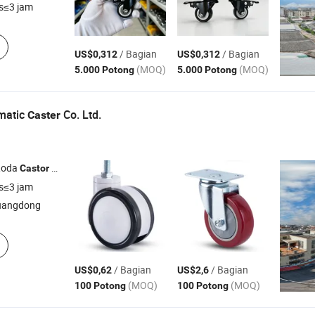
s≤3 jam
/ Bagian
/ Bagian
US$0,312
US$0,312
(MOQ)
(MOQ)
5.000 Potong
5.000 Potong
matic
Co. Ltd.
Caster
oda
Furnitur
Castor
Caster
s≤3 jam
uangdong
/ Bagian
/ Bagian
US$0,62
US$2,6
(MOQ)
(MOQ)
100 Potong
100 Potong