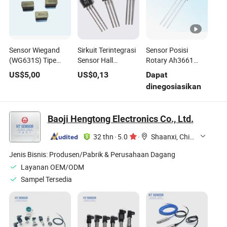
Sensor Wiegand
Sirkuit Terintegrasi
Sensor Posisi
(WG631S) Tipe
Sensor Hall
Rotary Ah3661
Daya Sensor
Pengukuran
Penginderaan
US$
5,00
US$
0,13
Dapat
Magnetik
Kecepatan Ah3031
Posisi Omnipolar
dinegosiasikan
Komponen
IC Hall Bipolar
Mikropower Digital
Elektronik
untuk Motor Tanpa
Sikat
Baoji Hengtong Electronics Co., Ltd.
32 thn
·
5.0
·
Shaanxi, China
Jenis Bisnis:
Produsen/Pabrik & Perusahaan Dagang
Layanan OEM/ODM
Sampel Tersedia