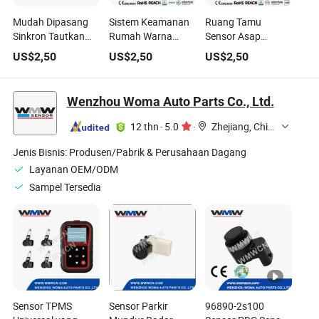
Mudah Dipasang
Sistem Keamanan
Ruang Tamu
Sinkron Tautkan
Rumah Warna
Sensor Asap
Barang yang Ada
Putih Alarm
Sensitivitas Tinggi
US$
2,50
US$
2,50
US$
2,50
Banyak Sertifikasi
Kebakaran Sensor
Barang Eksisting
Grosir Sensor Asap
Asap
Pabrik Outlet Gaya
Baru Sertifikasi
Wenzhou Woma Auto Parts Co., Ltd.
Berganda
12 thn
·
5.0
·
Zhejiang, China
Jenis Bisnis:
Produsen/Pabrik & Perusahaan Dagang
Layanan OEM/ODM
Sampel Tersedia
Sensor TPMS
Sensor Parkir
96890-2s100