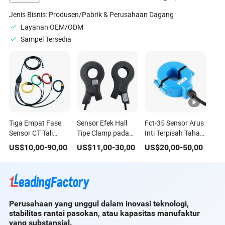
Jenis Bisnis:
Produsen/Pabrik & Perusahaan Dagang
Layanan OEM/ODM
Sampel Tersedia
Tiga Empat Fase
Sensor Efek Hall
Fct-35 Sensor Arus
Sensor CT Tali
Tipe Clamp pada
Inti Terpisah Tahan
200ka
Xh-Sct-S24-
Air dan Anti-UV
US$
10,00
-
90,00
US$
11,00
-
30,00
US$
20,00
-
50,00
1000A/100mv
200A/2.5V±0.625V
85mv Probe
Transformator
Arus Fleksibel Koil
Rogowski
Perusahaan yang unggul dalam inovasi teknologi,
stabilitas rantai pasokan, atau kapasitas manufaktur
yang substansial.