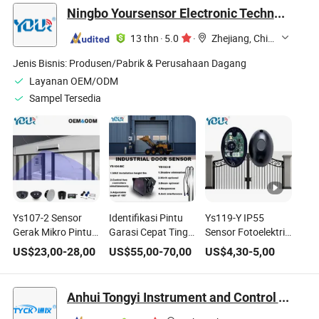
500A/4V Harga
Arus untuk
Transduser Sensor
Ningbo Yoursensor Electronic Technology Co., Ltd.
Pabrik OEM ODM
Penggerak
Arus Inti Terpisah
Kecepatan Variabel
DC
13 thn
·
5.0
·
Zhejiang, China
DC AC 100A/DC 4-
20mA
Jenis Bisnis:
Produsen/Pabrik & Perusahaan Dagang
Layanan OEM/ODM
Sampel Tersedia
Ys107-2 Sensor
Identifikasi Pintu
Ys119-Y IP55
Gerak Mikro Pintu
Garasi Cepat Tinggi
Sensor Fotoelektrik
Otomatis / Sensor
/ Pintu Atas / Pintu
Inframerah
US$
23,00
-
28,00
US$
55,00
-
70,00
US$
4,30
-
5,00
Keamanan
Industri Sensor
Tunggal untuk
Inframerah /
Gerak Radar
Selamat untuk
Sensor Radar
Doppler Mikrowave
Pembuka Pintu
Anhui Tongyi Instrument and Control Technology Co., Ltd.
untuk Pintu Geser
Manusia
Otomatis & Pintu
& Ayun Otomatis
Kendaraan
Geser & Gerbang