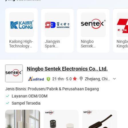
Kailong High-
Jiangyin
Ningbo
Ningb
Technology
Spark
Sentek
Kingd
Co., Ltd.
Electronic
Electronics
Electr
Technology
Co., Ltd.
Indust
Co., Ltd.
Ltd.
Ningbo Sentek Electronics Co., Ltd.
21 thn
·
5.0
·
Zhejiang, China
Jenis Bisnis:
Produsen/Pabrik & Perusahaan Dagang
Layanan OEM/ODM
Sampel Tersedia