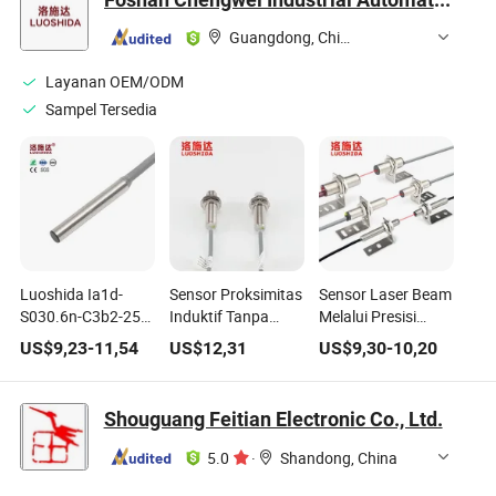
Guangdong, China
Layanan OEM/ODM
Sampel Tersedia
Luoshida Ia1d-
Sensor Proksimitas
Sensor Laser Beam
S030.6n-C3b2-25
Induktif Tanpa
Melalui Presisi
Pemasangan
Pelindung
Tinggi
US$
9,23
-
11,54
US$
12,31
US$
9,30
-
10,20
Sekrup Berulir
Luoshida 0.4-4mm
M8/M12/M18
Silindris Kecil 3mm
Jarak Sensind 4-
Deteksi NPN/PNP
Diameter 0.6mm
20mA Arus Analog
20-30m
Shouguang Feitian Electronic Co., Ltd.
Sensor Induktif
M12 Saklar
NPN Nc Saklar
5.0
·
Shandong, China
Proksimitas