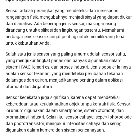
Temukan inovasi terbaru, mulai dari
Temukan bagaim
diagnostik nirkabel hingga
sensor mutakhir,
Sensor adalah perangkat yang mendeteksi dan merespons
manufaktur ramah lingkungan, dan
laboratorium ya
rangsangan fisik, mengubahnya menjadi sinyal yang dapat diukur
pelajari mengapa pembeli menuntut
modul industri 
dan dianalisis. Ada beberapa jenis sensor, masing-masing
solusi bersertifikat dan tahan masa
mengubah cara 
dirancang untuk aplikasi dan lingkungan tertentu. Memahami
depan. Ungkapkan jebakan kritis dan
mendekati otoma
berbagai jenis sensor sangat penting untuk memilih yang tepat
taktik kemenangan yang akan
dan pengurangan
untuk kebutuhan Anda.
menentukan pemimpin masa depan
mengungkap raha
di pasar otomotif yang sangat
pahlawan diam-d
Salah satu jenis sensor yang paling umum adalah sensor suhu,
kompetitif.
4.0? Selami un
yang mengukur tingkat panas dan banyak digunakan dalam
memilih mitra s
sistem HVAC, lemari es, dan proses industri. Jenis populer lainnya
dapat menentuk
kompetitif Anda
adalah sensor tekanan, yang mendeteksi perubahan tekanan
dalam gas dan cairan, menjadikannya penting dalam aplikasi
otomotif dan dirgantara.
Sensor kedekatan juga signifikan, karena dapat mendeteksi
keberadaan atau ketidakhadiran objek tanpa kontak fisik. Sensor
ini umum digunakan dalam smartphone, sistem otomotif, dan
otomatisasi industri. Selain itu, sensor cahaya, seperti photodiode
dan phototransistor, mengukur intensitas cahaya dan sering
digunakan dalam kamera dan sistem pencahayaan.