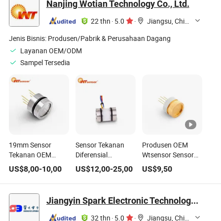
Nanjing Wotian Technology Co., Ltd.
22 thn
·
5.0
·
Jiangsu, China
Jenis Bisnis:
Produsen/Pabrik & Perusahaan Dagang
Layanan OEM/ODM
Sampel Tersedia
19mm Sensor
Sensor Tekanan
Produsen OEM
Tekanan OEM
Diferensial
Wtsensor Sensor
dengan 60-150mv
Piezoresistif Silikon
Tekanan Berlapis
US$
8,00
-
10,00
US$
12,00
-
25,00
US$
9,50
Rentang Keluaran
Transmitter OEM
Emas untuk
-100kpa hingga
0.25%Fs
Aplikasi Hidrogen
100MPa PC10
Jiangyin Spark Electronic Technology Co., Ltd.
32 thn
·
5.0
·
Jiangsu, China