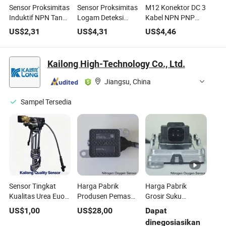
Sensor Proksimitas
Sensor Proksimitas
M12 Konektor DC 3
Induktif NPN Tanpa
Logam Deteksi
Kabel NPN PNP
Nc Q18 Sensor
Mikro Ultra Tipis
Saklar Sensor
US$
2,31
US$
4,31
US$
4,46
Induktif Persegi
Jimou Q5 Q8 Q10
Peralatan Industri
Saklar Proksimitas
Output Induktif
Tahan Air Sensor
Persegi NPN & PNP
Proksimitas
Kailong High-Technology Co., Ltd.
Induktif
Jiangsu, China
Sampel Tersedia
Sensor Tingkat
Harga Pabrik
Harga Pabrik
Kualitas Urea Euo
Produsen Pemasok
Grosir Suku
VI Sensor Tingkat
Sensor Nox Truk
Cadang Mesin
US$
1,00
US$
28,00
Dapat
Kualitas Presisi
Sistem Listrik
Sinotruk Sensor
dinegosiasikan