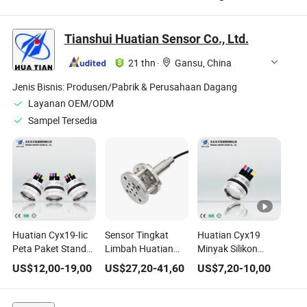
Tinggi, IP67
Otomotif 12V/24V
Konsentrasi
Tingkat
Sensor Nitrogen
Nitrogen dan
Perlindungan
Oksigen
Oksigen Nox:
Tianshui Huatian Sensor Co., Ltd.
Masuk
0~2500ppm
21 thn
·
Gansu, China
Jenis Bisnis:
Produsen/Pabrik & Perusahaan Dagang
Layanan OEM/ODM
Sampel Tersedia
Huatian Cyx19-Iic
Sensor Tingkat
Huatian Cyx19
Peta Paket Standar
Limbah Huatian
Minyak Silikon
Sensor Tekanan
Cyb3141 dengan
Terisi CE Sensor
US$
12,00
-
19,00
US$
27,20
-
41,60
US$
7,20
-
10,00
Output Iic Empat
Transmitter Tingkat
Tekanan
Kabel
Tekanan Flange
Piezoresistif OEM
Stabil Tinggi