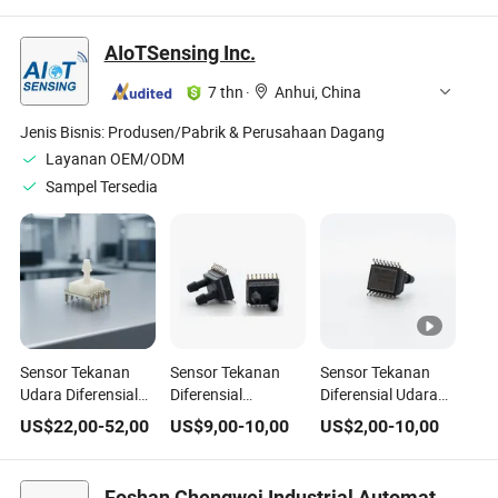
AIoTSensing Inc.
7 thn
·
Anhui, China
Jenis Bisnis:
Produsen/Pabrik & Perusahaan Dagang
Layanan OEM/ODM
Sampel Tersedia
Sensor Tekanan
Sensor Tekanan
Sensor Tekanan
Udara Diferensial
Diferensial
Diferensial Udara
Papan Keramik
Piezoresistif Silikon
Asli Baru yang
US$
22,00
-
52,00
US$
9,00
-
10,00
US$
2,00
-
10,00
Presisi Tinggi untuk
Pabrik China
Tahan Lama dan
Pengukuran Akurat
Efisien Tinggi
Foshan Chengwei Industrial Automation Co., Ltd.