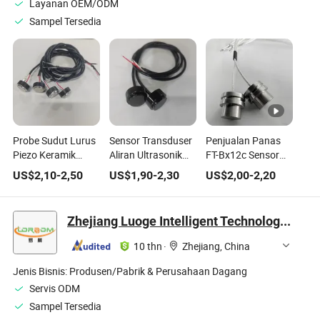
Layanan OEM/ODM
Sampel Tersedia
Probe Sudut Lurus
Sensor Transduser
Penjualan Panas
Piezo Keramik
Aliran Ultrasonik
FT-Bx12c Sensor
Ultrasonik Digital
Keramik Piezo
Ultrasonik
US$
2,10
-
2,50
US$
1,90
-
2,30
US$
2,00
-
2,20
Sensor Transduser
Frekuensi Tinggi
Permukaan
Langsung Pabrik
1MHz untuk Kabel
Stainless Ultrasonik
dengan Kabel
Dua Kawat Hitam
untuk Meter Air
Zhejiang Luoge Intelligent Technology Co., Ltd
Silikon
dengan Rumah
Panas
Material Polimer
10 thn
·
Zhejiang, China
Jenis Bisnis:
Produsen/Pabrik & Perusahaan Dagang
Servis ODM
Sampel Tersedia