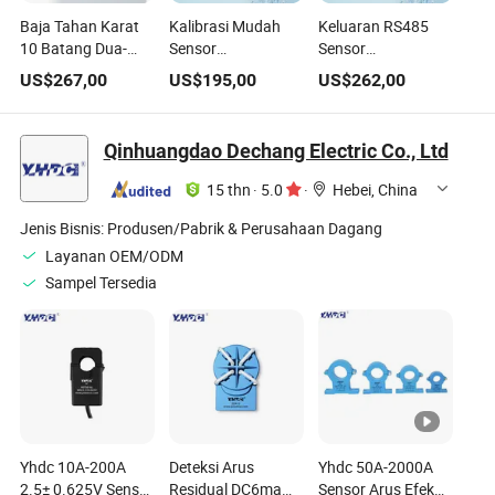
Baja Tahan Karat
Kalibrasi Mudah
Keluaran RS485
10 Batang Dua-
Sensor
Sensor
Kawat Suhu Tinggi
Konduktivitas /
Konduktivitas
US$
267,00
US$
195,00
US$
262,00
200℃ Sensor
TDS / Ec Industri
Digital Online Ec
Konduktivitas Ec
untuk Pengolahan
TDS untuk
Industri Daring
Air Murni Acs-150t
Pengolahan Air
Qinhuangdao Dechang Electric Co., Ltd
untuk Sistem RO
Murni Eca-Ec
Air Umpan Boiler
15 thn
·
5.0
·
Hebei, China
Jenis Bisnis:
Produsen/Pabrik & Perusahaan Dagang
Layanan OEM/ODM
Sampel Tersedia
Yhdc 10A-200A
Deteksi Arus
Yhdc 50A-2000A
2.5± 0.625V Sensor
Residual DC6ma
Sensor Arus Efek