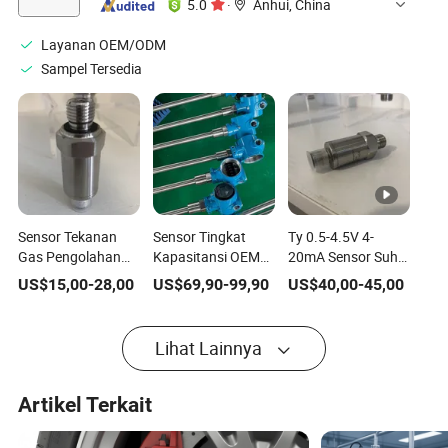
5.0
·
Anhui, China
Penghalang
Layanan OEM/ODM
Sampel Tersedia
Sensor Tekanan
Sensor Tingkat
Ty 0.5-4.5V 4-
Gas Pengolahan
Kapasitansi OEM
20mA Sensor Suhu
Air Tongyi OEM
Ty822 untuk
dan Tekanan untuk
US$
15,00
-
28,00
US$
69,90
-
99,90
US$
40,00
-
45,00
Tahan Ledakan 4-
Aplikasi Bahan
Cairan Gas dan
20mA Transduser
Bakar dan Cairan
Uap
Tekanan
Lihat Lainnya
Artikel Terkait