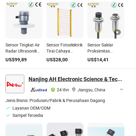
Sensor Tingkat Air
Sensor Fotoelektrik
Sensor Saklar
Radar Ultrasonik
Tirai Cahaya
Proksimitas
Kelas Industri
Keamanan dengan
Induktif Tanpa
US$
99,89
US$
28,00
US$
14,41
dengan Deteksi
Jarak
Atenuasi Frekuensi
Presisi Tinggi untuk
Pendeteksian yang
Logam
Berbagai Aplikasi
Dapat Disesuaikan
Nanjing AH Electronic Science & Technology Co., Ltd.
Cairan
untuk Perlindungan
Industri
24 thn
·
Jiangsu, China
Jenis Bisnis:
Produsen/Pabrik & Perusahaan Dagang
Layanan OEM/ODM
Sampel Tersedia