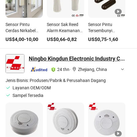
Sensor Pintu
Sensor Sak Reed
Sensor Pintu
Cerdas Nirkabel
Alarm Keamanan
Tersembunyi
ABS Kontak
Jendela Pintu
Terhubung BS-
US$
4,00
-
10,00
US$
0,66
-
0,82
US$
0,75
-
1,60
Magnetik untuk
Recessed Sentek
2027
Keamanan Rumah
Ningbo Kingdun Electronic Industry Co., Ltd.
24 thn
·
Zhejiang, China
Jenis Bisnis:
Produsen/Pabrik & Perusahaan Dagang
Layanan OEM/ODM
Sampel Tersedia