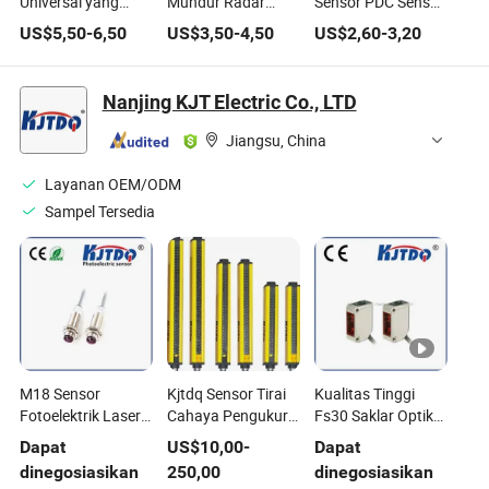
Universal yang
Mundur Radar
Sensor PDC Sensor
Dapat Diprogram 1-
Mobil untuk Audi
Bantuan Jarak
US$
5,50
-
6,50
US$
3,50
-
4,50
US$
2,60
-
3,20
Sensor 315MHz
OE. 7h0919275
Parkir Radar Mobil
433MHz Sensor
untuk Hyundai
Roda
Nanjing KJT Electric Co., LTD
Jiangsu, China
Layanan OEM/ODM
Sampel Tersedia
M18 Sensor
Kjtdq Sensor Tirai
Kualitas Tinggi
Fotoelektrik Laser
Cahaya Pengukur
Fs30 Saklar Optik
(Bilah Melalui)
Keamanan
Difus, Sensor
Dapat
US$
10,00
-
Dapat
Setara dengan
Fotoelektrik
dinegosiasikan
250,00
dinegosiasikan
E3rb-Tn21