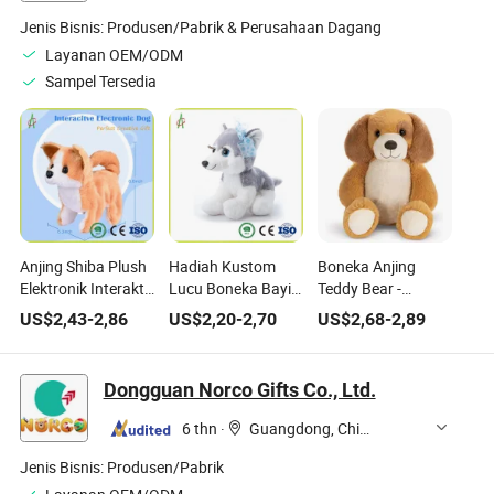
Jenis Bisnis:
Produsen/Pabrik & Perusahaan Dagang
Layanan OEM/ODM
Sampel Tersedia
Anjing Shiba Plush
Hadiah Kustom
Boneka Anjing
Elektronik Interaktif
Lucu Boneka Bayi
Teddy Bear -
Lucu Kreatif Laris
Lembut Anak-Anak
Boneka Anjing,
US$
2,43
-
2,86
US$
2,20
-
2,70
US$
2,68
-
2,89
Manis
yang Menawan
Cuddle Chunk
Berkualitas Tinggi
Anjing Plush
Dongguan Norco Gifts Co., Ltd.
6 thn
·
Guangdong, China
Jenis Bisnis:
Produsen/Pabrik