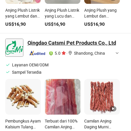
Anjing Plush Listrik
Anjing Plush Listrik
Anjing Plush yang
yang Lembut dan
yang Lucu dan
Lembut dan
Menggemaskan
Lembut dengan
Interaktif dengan
US$
16,90
US$
16,90
US$
16,90
dengan Suara dan
Gerakan yang Ceria
Suara yang Ceria
Gerakan yang Ceria
Qingdao Catsmi Pet Products Co., Ltd
5.0
·
Shandong, China
Layanan OEM/ODM
Sampel Tersedia
Pembungkus Ayam
Terbuat dari 100%
Camilan Anjing
Kalsium Tulang
Camilan Anjing
Daging Murni