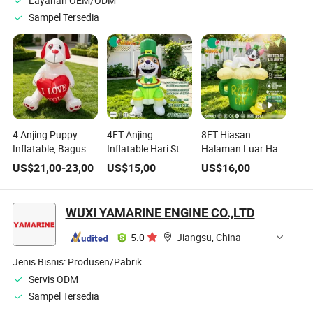
Layanan OEM/ODM
Sampel Tersedia
4 Anjing Puppy
4FT Anjing
8FT Hiasan
Inflatable, Bagus
Inflatable Hari St.
Halaman Luar Hari
untuk Pernikahan
Patrick dengan
St. Patrick dalam
US$
21,00
-
23,00
US$
15,00
US$
16,00
dan Pesta Hari
Topi Leprechaun,
Bentuk Anjing
Valentine
Anak Anjing
Mengapung di
dengan Cincin
Gelas Bir, Dihiasi
WUXI YAMARINE ENGINE CO.,LTD
Pelangi, Dekorasi
Lampu LED untuk
Tiup untuk
Liburan "Hari St.
5.0
·
Jiangsu, China
Dekorasi Hari St.
Patrick
Patrick
Jenis Bisnis:
Produsen/Pabrik
Servis ODM
Sampel Tersedia