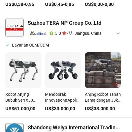
Perawatan Gigi
Batang Bebek
Paduan Hati Ayam
US$
0,38
-
0,95
US$
0,45
-
0,85
US$
0,30
-
0,80
Anjing Makanan
Lembut Alami
Pemasok OEM
Hewan Peliharaan
Grosir dan Toko
Suzhou TERA NP Group Co.,Ltd
Hewan Peliharaan
5.0
·
Jiangsu, China
Layanan OEM/ODM
Robot Anjing
Mendobrak
Anjing Robot Tahan
Bubuk Seri X30
Innovation&Applicatio-
Lama dengan 33kg
dengan Fungsi
M20 Anjing Robot
Berat dan 15kg
US$
51.000,00
US$
33.000,00
US$
33.000,00
Canggih
Spesifikasi
Ketahanan
Shandong Weiya International Trading Co., Ltd.