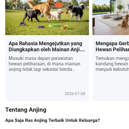
Apa Rahasia Mengejutkan yang
Mengapa Gerb
Diungkapkan oleh Mainan Anjing
Hewan Peliha
Terbaik Tahun 2026 Tentang
Barang Wajib
Masuki masa depan perawatan
Temukan menga
Hewan Peliharaan Kita?
hewan peliharaan, di mana mainan
kandang hewan p
anjing tidak lagi sekadar benda
menjadi kebutuh
permainan tetapi alat canggih yang
rumah modern di
menggabungkan teknologi interaktif,
Didorong oleh 
keberlanjutan, dan psikologi anjing.
peliharaan dan 
Temukan bagaimana perangkat
yang berkembang
2026-07-08
bertenaga AI, bahan ramah
ini menuntut ke
lingkungan, dan desain yang dapat
fungsionalitas
disesuaikan sedang membentuk
satu. Dari gerba
Tentang Anjing
kembali ikatan antara anjing dan
dikendalikan apl
manusia mereka—menangani segala
modular ramah 
Apa Saja Ras Anjing Terbaik Untuk Keluarga?
hal mulai dari kecemasan perpisahan
menyatu dengan