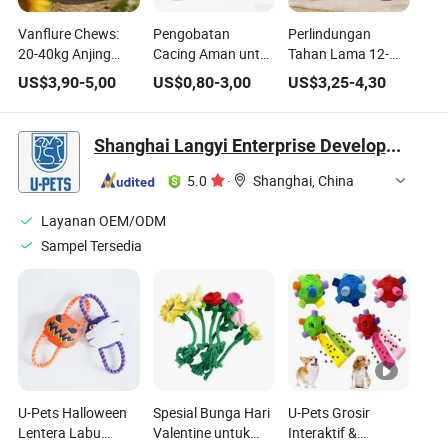
Vanflure Chews:
Pengobatan
Perlindungan
20-40kg Anjing
Cacing Aman untuk
Tahan Lama 12-
Pengobatan
Anjing Kecil untuk
Week: 10-20kg
US$
3,90
-
5,00
US$
0,80
-
3,00
US$
3,25
-
4,30
Cacing yang Tahan
Pencegahan
Camilan Pengusir
Lama
Cacing Jantung
Cacing Anjing
Shanghai Langyi Enterprise Development Co., Ltd
5.0
·
Shanghai, China
Layanan OEM/ODM
Sampel Tersedia
U-Pets Halloween
Spesial Bunga Hari
U-Pets Grosir
Lentera Labu
Valentine untuk
Interaktif &