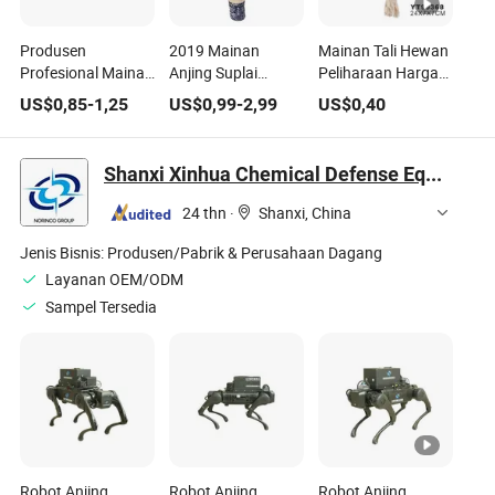
Produsen
2019 Mainan
Mainan Tali Hewan
Profesional Mainan
Anjing Suplai
Peliharaan Harga
Gigitan Anjing TPR
Hewan Peliharaan
Murah untuk Anjing
US$
0,85
-
1,25
US$
0,99
-
2,99
US$
0,40
Ramah Lingkungan
Berkualitas Tinggi
Lembut (YT99368)
Shanxi Xinhua Chemical Defense Equipment Research Institute Co., Ltd.
24 thn
·
Shanxi, China
Jenis Bisnis:
Produsen/Pabrik & Perusahaan Dagang
Layanan OEM/ODM
Sampel Tersedia
Robot Anjing
Robot Anjing
Robot Anjing