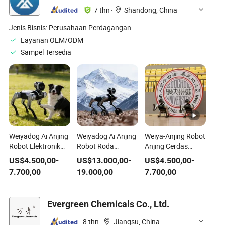
7 thn
·
Shandong, China
Jenis Bisnis:
Perusahaan Perdagangan
Layanan OEM/ODM
Sampel Tersedia
Weiyadog Ai Anjing
Weiyadog Ai Anjing
Weiya-Anjing Robot
Robot Elektronik
Robot Roda
Anjing Cerdas
Teman Anjing
Elektronik Teman
Robot Anjing Ai
US$
4.500,00
-
US$
13.000,00
-
US$
4.500,00
-
Robot
Anjing Robot
Robot Anjing
7.700,00
19.000,00
7.700,00
Evergreen Chemicals Co., Ltd.
8 thn
·
Jiangsu, China