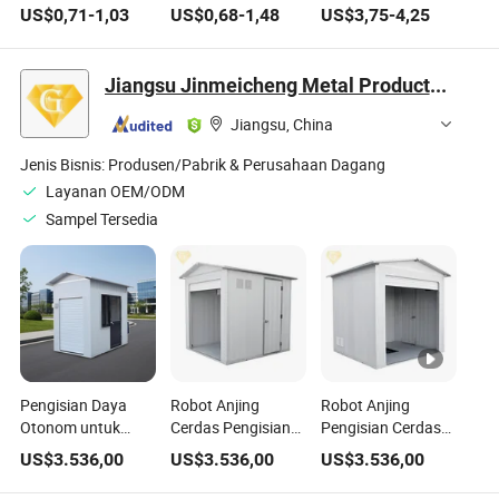
Interaktif Plush
Anjing
Pelatihan Anjing
US$
0,71
-
1,03
US$
0,68
-
1,48
US$
3,75
-
4,25
Anjing
Bergerak
Jiangsu Jinmeicheng Metal Products Co., Ltd
Jiangsu, China
Jenis Bisnis:
Produsen/Pabrik & Perusahaan Dagang
Layanan OEM/ODM
Sampel Tersedia
Pengisian Daya
Robot Anjing
Robot Anjing
Otonom untuk
Cerdas Pengisian
Pengisian Cerdas
Anjing Robot
Daya Interaktif
Lanjutan untuk
US$
3.536,00
US$
3.536,00
US$
3.536,00
Pekerja di Gurun
dengan Stasiun
Penggunaan
Terisolasi
Industri