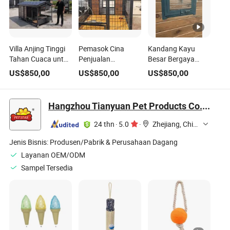
Villa Anjing Tinggi
Pemasok Cina
Kandang Kayu
Tahan Cuaca untuk
Penjualan
Besar Bergaya
Anjing Sedang dan
Langsung Semua
Country Amerika
US$
850,00
US$
850,00
US$
850,00
Besar
Ukuran Semua
Tahan Hujan
Musim Rumah
Musim Semua
Anjing Kayu Padat
dengan Pintu
Hangzhou Tianyuan Pet Products Co., Ltd.
Tahan Air dan
Anjing Peliharaan
Terisolasi dengan
24 thn
·
5.0
·
Zhejiang, China
Ventilasi Mewah
Modern
Jenis Bisnis:
Produsen/Pabrik & Perusahaan Dagang
Layanan OEM/ODM
Sampel Tersedia