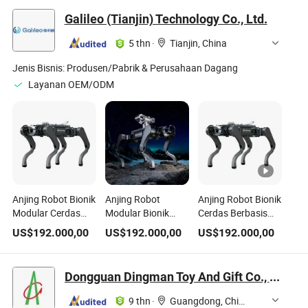
Galileo (Tianjin) Technology Co., Ltd.
5 thn
·
Tianjin, China
Jenis Bisnis:
Produsen/Pabrik & Perusahaan Dagang
Layanan OEM/ODM
Anjing Robot Bionik
Anjing Robot
Anjing Robot Bionik
Modular Cerdas
Modular Bionik
Cerdas Berbasis
yang Kapabel dan
Portabel Ringan
Pembelajaran
US$
192.000,00
US$
192.000,00
US$
192.000,00
Modular untuk
Cerdas untuk
Mendalam yang
Pertunjukan
Analisis Data
Didukung AI untuk
Hiburan di Bawah
Patroli Malam
Dongguan Dingman Toy And Gift Co., Ltd.
Tanah
9 thn
·
Guangdong, China