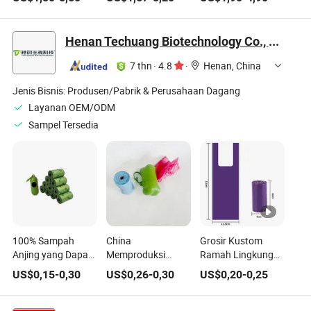
untuk Anak-anak
Simulasi
Henan Techuang Biotechnology Co., Ltd.
7 thn
·
4.8
·
Henan, China
Jenis Bisnis:
Produsen/Pabrik & Perusahaan Dagang
Layanan OEM/ODM
Sampel Tersedia
100% Sampah
China
Grosir Kustom
Anjing yang Dapat
Memproduksi
Ramah Lingkungan
Terurai
Limbah Pet yang
Berkualitas Tinggi
US$
0,15
-
0,30
US$
0,26
-
0,30
US$
0,20
-
0,25
Biodegradable
Dapat Terurai
Wangi Hijau
Sekali Pakai
Secara Biologis dan
Biodegradable
Beraroma Ramah
Portabel Sampah