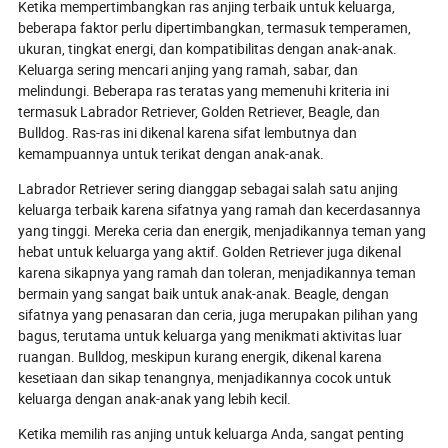
hingga tanggung jawab lingkungan.
inovasi sedang
Ketika mempertimbangkan ras anjing terbaik untuk keluarga,
Rahasia apa yang diungkapkan
ekspektasi dan
beberapa faktor perlu dipertimbangkan, termasuk temperamen,
mainan inovatif ini tentang
industri baru. Ke
ukuran, tingkat energi, dan kompatibilitas dengan anak-anak.
kebutuhan hewan peliharaan kita,
kustomisasi, dan
Keluarga sering mencari anjing yang ramah, sabar, dan
dan bagaimana pembeli serta pemilik
menjadi pusat p
melindungi. Beberapa ras teratas yang memenuhi kriteria ini
dapat menavigasi lanskap yang
produk ini ber
termasuk Labrador Retriever, Golden Retriever, Beagle, dan
berkembang pesat ini? Selami untuk
dasar-dasar unt
Bulldog. Ras-ras ini dikenal karena sifat lembutnya dan
mengungkap tren, jebakan, dan
pernyataan dal
terobosan yang mendefinisikan
terhubung. Pen
kemampuannya untuk terikat dengan anak-anak.
produk terpanas tahun 2026—dan
tren ini akan me
Labrador Retriever sering dianggap sebagai salah satu anjing
temukan cara memilih mainan yang
perawatan hewa
sempurna untuk setiap anjing.
desain rumah? 
keluarga terbaik karena sifatnya yang ramah dan kecerdasannya
menjelajahi ma
yang tinggi. Mereka ceria dan energik, menjadikannya teman yang
hewan peliharaa
hebat untuk keluarga yang aktif. Golden Retriever juga dikenal
karena sikapnya yang ramah dan toleran, menjadikannya teman
bermain yang sangat baik untuk anak-anak. Beagle, dengan
sifatnya yang penasaran dan ceria, juga merupakan pilihan yang
bagus, terutama untuk keluarga yang menikmati aktivitas luar
ruangan. Bulldog, meskipun kurang energik, dikenal karena
kesetiaan dan sikap tenangnya, menjadikannya cocok untuk
keluarga dengan anak-anak yang lebih kecil.
Ketika memilih ras anjing untuk keluarga Anda, sangat penting