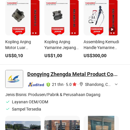
Kopling Anjing
Kopling Anjing
Assembling Kemudi
Motor Luar
Yamarine Jepang
Handle Yamarine
Yamarine 362-
663-45631-00
Outboard 692-
US$
0,10
US$
1,00
US$
300,00
64215-0 Cocok
Cocok untuk Motor
W0084-00, 692-
untuk Mercury
Luar YAMAHA
W0084-11-8d
Tohatsu
E40g
Cocok untuk
Dongying Zhengda Metal Product Co., Ltd.
9.9HP/15HP/18HP
YAMAHA 75/85HP
21 thn
·
5.0
·
Shandong, China
Jenis Bisnis:
Produsen/Pabrik & Perusahaan Dagang
Layanan OEM/ODM
Sampel Tersedia