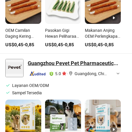
OEM Camilan
Pasokan Gigi
Makanan Anjing
Daging Kering
Hewan Peliharaan
OEM Perlengkapan
untuk Anjing
Permen Kunyah
Hewan Peliharaan
US$
0,45
-
0,85
US$
0,45
-
0,85
US$
0,45
-
0,85
dengan Kulit Ayam
Bersih Gigi Anjing
Camilan Gigi Anjing
dan Bebek
Putar
Kulit Mentah Gigi
Guangzhou Pevet Pet Pharmaceutical Technology Co., Ltd.
5.0
·
Guangdong, China
Layanan OEM/ODM
Sampel Tersedia