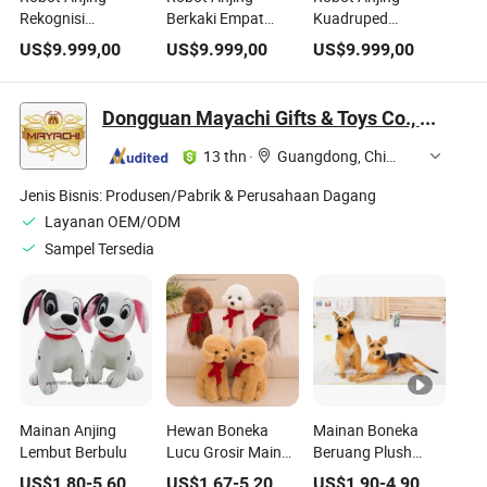
Rekognisi
Berkaki Empat
Kuadruped
Kuadruped
Inspeksi Cerdas
Pengintaian Multi
US$
9.999,00
US$
9.999,00
US$
9.999,00
Otonom untuk
untuk Patroli
Muatan untuk
Dukungan Api di
Pabrik Kimia
Inspeksi Gas
Medan Perang
Industri
Beracun
Dongguan Mayachi Gifts & Toys Co., Ltd.
13 thn
·
Guangdong, China
Jenis Bisnis:
Produsen/Pabrik & Perusahaan Dagang
Layanan OEM/ODM
Sampel Tersedia
Mainan Anjing
Hewan Boneka
Mainan Boneka
Lembut Berbulu
Lucu Grosir Mainan
Beruang Plush
Lembut Anjing
Anjing Duduk
US$
1,80
-
5,60
US$
1,67
-
5,20
US$
1,90
-
4,90