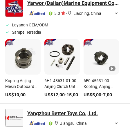
Yarwor (Dalian)Marine Equipment Co.,Ltd.
Lingkungan untuk
Anjing Plastik
Anjing
5.0
·
Liaoning, China
Layanan OEM/ODM
Sampel Tersedia
Kopling Anjing
6H1-45631-01-00
6E0-45631-00
Mesin Outboard
Anjing Clutch Untuk
Kopling, Anjing
YAMAHA 663-
Suku Cadang
untuk Suku Cadang
US$
10,00
US$
12,00
-
15,00
US$
5,00
-
7,00
45631-00 Untuk
Marine Yamaha 60
Mesin Outboard
40HP Suku Cadang
HP 2 Stroke
Yamaha 4/5HP
Motor Perahu
Aksesori Mesin
2/4-Sroke Aksesori
Yangzhou Better Toys Co., Ltd.
Tersedia Stok
Perahu Outboard
Kapal Laut
Harga Rendah
Yacht Tersedia Stok
Berkualitas Tinggi
Jiangsu, China
Kualitas Tinggi
Pengiriman Cepat
Harga Rendah