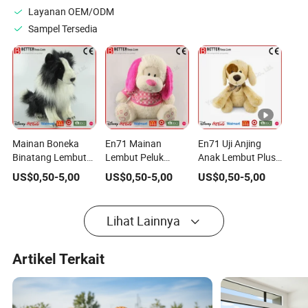
Layanan OEM/ODM
Sampel Tersedia
Mainan Boneka
En71 Mainan
En71 Uji Anjing
Binatang Lembut
Lembut Peluk
Anak Lembut Plush
yang Hidup ASTM
Hewan Boneka
untuk Anak-anak
US$
0,50
-
5,00
US$
0,50
-
5,00
US$
0,50
-
5,00
Anjing Border Collie
Anjing Puppy untuk
Bayi Anak-anak
Lihat Lainnya
Artikel Terkait