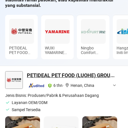
yang substansial.
PETIDEAL
WUXI
Ningbo
Hang
PET FOOD
YAMARINE
Comfort
Initi 
(LUOHE)
ENGINE
Industry Co.,
Co., L
GROUP CO.,
CO.,LTD
Ltd.
LTD.
PETIDEAL PET FOOD (LUOHE) GROUP CO., LTD.
6 thn
·
Henan, China
Jenis Bisnis:
Produsen/Pabrik & Perusahaan Dagang
Layanan OEM/ODM
Sampel Tersedia