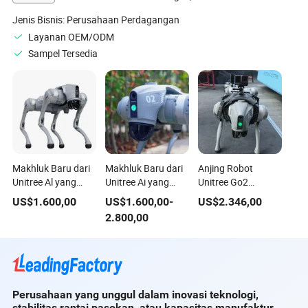
Jenis Bisnis:
Perusahaan Perdagangan
Layanan OEM/ODM
Sampel Tersedia
Makhluk Baru dari
Makhluk Baru dari
Anjing Robot
Unitree Al yang
Unitree Ai yang
Unitree Go2
Terwujud Go2
Terwujud Go2
dengan Kamera
US$
1.600,00
US$
1.600,00
-
US$
2.346,00
Anjing Robot
Anjing Robot Udara
Olahraga
2.800,00
Panorama
Perusahaan yang unggul dalam inovasi teknologi,
stabilitas rantai pasokan, atau kapasitas manufaktur