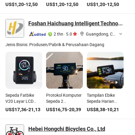
untuk Aksesoris
Kustom untuk
Aksesori Sepeda
US$
1,20
-
12,50
US$
1,20
-
12,50
US$
1,20
-
12,50
Sepeda dan
Produsen Aksesori
dan Peralatan Luar
Komponen Logam
Sepeda di Seluruh
Ruangan
Dunia
Foshan Haichuang Intelligent Technology Co., Ltd.
2 thn
·
5.0
·
Guangdong, China
Jenis Bisnis:
Produsen/Pabrik & Perusahaan Dagang
Sepeda Fatbike
Protokol Komputer
Tampilan Ebike
V20 Layar LCD
Sepeda 2
Sepeda Harian
Ebike Aksesori
24V/36V/48V/60V
dengan Kecepatan
US$
17,36
-
21,13
US$
16,75
-
20,39
US$
8,38
-
10,21
Skuter
Pengukur
Jarak Komputer
Kecepatan Sepeda
Sepeda Aksesori
Jalan Sepeda
Sepeda
Hebei Hongchi Bicycles Co., Ltd
Kecepatan Meter