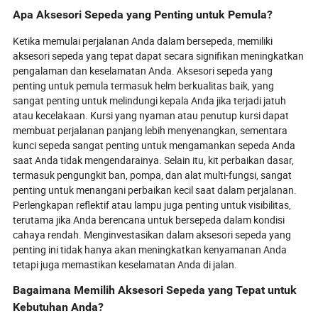
merangkul keberlanjutan dan gaya
diharapkan peng
Apa Aksesori Sepeda yang Penting untuk Pemula?
hidup aktif, rak terbaru menampilkan
mereka. Jelajah
bahan ringan dan berkekuatan tinggi,
cerdas dan kebe
Ketika memulai perjalanan Anda dalam bersepeda, memiliki
desain modular, dan teknologi cerdas
hanya sekadar k
aksesori sepeda yang tepat dapat secara signifikan meningkatkan
seperti pelacakan GPS. Apakah Anda
kekuatan pendor
pengalaman dan keselamatan Anda. Aksesori sepeda yang
seorang komuter, pengendara
keputusan penga
penting untuk pemula termasuk helm berkualitas baik, yang
keluarga, atau pencari petualangan,
mengapa hub ya
sangat penting untuk melindungi kepala Anda jika terjadi jatuh
generasi baru rak sepeda belakang
menjadi pengub
atau kecelakaan. Kursi yang nyaman atau penutup kursi dapat
menjanjikan keserbagunaan,
bagi merek dan
membuat perjalanan panjang lebih menyenangkan, sementara
keamanan, dan gaya—
Siap untuk meli
mendefinisikan ulang apa yang
depan berseped
kunci sepeda sangat penting untuk mengamankan sepeda Anda
mungkin dilakukan dengan dua roda.
mengetahui apa
saat Anda tidak mengendarainya. Selain itu, kit perbaikan dasar,
Siap melihat bagaimana mereka
revolusi!
termasuk pengungkit ban, pompa, dan alat multi-fungsi, sangat
mengubah kehidupan sehari-hari dan
penting untuk menangani perbaikan kecil saat dalam perjalanan.
masa depan bersepeda?
Perlengkapan reflektif atau lampu juga penting untuk visibilitas,
terutama jika Anda berencana untuk bersepeda dalam kondisi
cahaya rendah. Menginvestasikan dalam aksesori sepeda yang
penting ini tidak hanya akan meningkatkan kenyamanan Anda
tetapi juga memastikan keselamatan Anda di jalan.
Bagaimana Memilih Aksesori Sepeda yang Tepat untuk
Kebutuhan Anda?