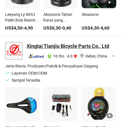
Leeyang Ly-8053
Aksesoris Tahan
Aksesoris
Peilin Bola Bearing
Karat yang
Aksesoris Sepeda
Tertutup untuk
US$
4,50
-
4,90
US$
0,30
-
0,40
US$
4,30
-
4,60
Zhejiang
Sepeda Gunung
MTB Ly-4005
Xingtai Tianjiu Bicycle Parts Co., Ltd
16 thn
·
4.0
·
Hebei, China
Jenis Bisnis:
Produsen/Pabrik & Perusahaan Dagang
Layanan OEM/ODM
Sampel Tersedia