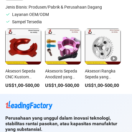
Jenis Bisnis:
Produsen/Pabrik & Perusahaan Dagang
Layanan OEM/ODM
Sampel Tersedia
Aksesori Sepeda
Aksesoris Sepeda
Aksesori Rangka
CNC Kustom
Anodized yang
Sepeda yang
dengan Pelapisan
Dikerjakan CNC
Dikerjakan dengan
US$
1,00
-
500,00
US$
1,00
-
500,00
US$
1,00
-
500,00
Elektro Premium
Khusus untuk OEM
CNC Presisi untuk
untuk OEM
Pengendara
Sepeda Serius
Perusahaan yang unggul dalam inovasi teknologi,
stabilitas rantai pasokan, atau kapasitas manufaktur
yang substansial.