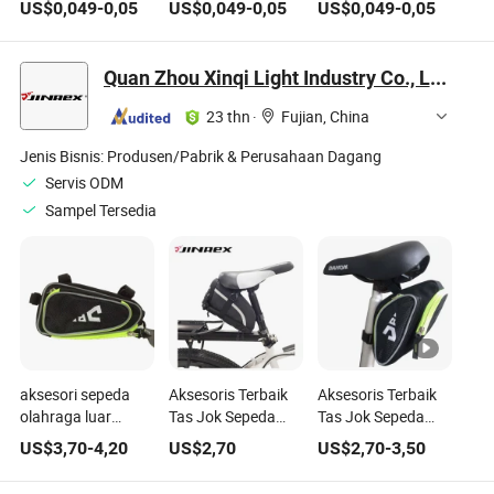
US$
0,049
-
0,05
US$
0,049
-
0,05
US$
0,049
-
0,05
Sepeda Fitting
Bagian
dengan Lubang
Logam dengan
Penghubung
Aksesori Sepeda
Lubang
dengan Lubang
Listrik
Quan Zhou Xinqi Light Industry Co., Ltd.
23 thn
·
Fujian, China
Jenis Bisnis:
Produsen/Pabrik & Perusahaan Dagang
Servis ODM
Sampel Tersedia
aksesori sepeda
Aksesoris Terbaik
Aksesoris Terbaik
olahraga luar
Tas Jok Sepeda
Tas Jok Sepeda
ruangan tas sadel
Bersepeda
Bersepeda
US$
3,70
-
4,20
US$
2,70
US$
2,70
-
3,50