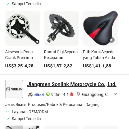
Sampel Tersedia
Aksesoris Roda
Rantai Gigi Sepeda
Pilih Kursi Sepeda
Crank Premium
Kecepatan
yang Tahan Air dan
untuk
Tunggal, Aksesori
Bernapas
US$
3,25
-
4,28
US$
1,37
-
2,82
US$
1,41
-
1,88
Meningkatkan
Sepeda Disc Crank
Aksesoris Sepeda
Performa
Bersepeda
Jiangmen Sonlink Motorcycle Co., Ltd.
9 thn
·
4.1
·
Guangdong, China
Jenis Bisnis:
Produsen/Pabrik & Perusahaan Dagang
Layanan OEM/ODM
Sampel Tersedia