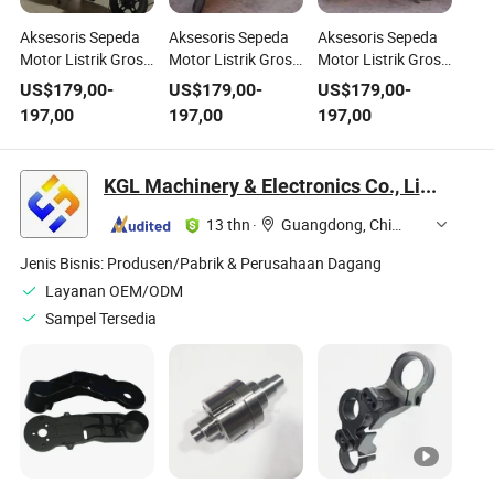
Aksesoris Sepeda
Aksesoris Sepeda
Aksesoris Sepeda
Motor Listrik Grosir
Motor Listrik Grosir
Motor Listrik Grosir
untuk Solusi E Bike
untuk 14" E Bike
untuk Sepeda
US$
179,00
-
US$
179,00
-
US$
179,00
-
Terjangkau
Motor Listrik
197,00
197,00
197,00
Terjangkau
KGL Machinery & Electronics Co., Limited
13 thn
·
Guangdong, China
Jenis Bisnis:
Produsen/Pabrik & Perusahaan Dagang
Layanan OEM/ODM
Sampel Tersedia