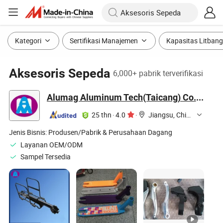
Kategori
Sertifikasi Manajemen
Kapasitas Litbang
Aksesoris Sepeda
6,000+ pabrik terverifikasi
Alumag Aluminum Tech(Taicang) Co., Ltd.
25 thn
·
4.0
·
Jiangsu, China
Jenis Bisnis:
Produsen/Pabrik & Perusahaan Dagang
Layanan OEM/ODM
Sampel Tersedia