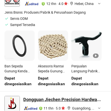
Meter Kecepatan
12 thn
·
4.0
·
Hebei, China
untuk Aksesoris
Sepeda
Jenis Bisnis:
Produsen/Pabrik & Perusahaan Dagang
Servis ODM
Sampel Tersedia
Ban Sepeda
Aksesoris Rantai
Penjualan
Gunung Kenda
Sepeda Gunung
Langsung Pabrik
26X2.1 / 26X2.35
dan Sepeda Balap
Aksesori Sepeda
Dapat
Dapat
Dapat
Aksesori Sepeda
Balap Gunung
dinegosiasikan
dinegosiasikan
dinegosiasikan
Dongguan Jiechen Precision Hardware Manufacturing Co., Ltd.
11 thn
·
5.0
·
Guangdong, China