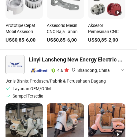
Prototipe Cepat
Aksesoris Mesin
Aksesori
Mobil Aksesori
CNC Baja Tahan
Pemesinan CNC
Otomotif Bagian
Karat Aluminium
Aluminium Kustom
US$
0,85
-
6,00
US$
0,85
-
6,00
US$
0,85
-
2,00
Logam CNC untuk
untuk Suku Cadang
Baja Stainless
Sepeda Motor
Mobil Sepeda
Kuningan Tembaga
Sepeda Perangkat
Motor Sepeda
Titanium untuk
Linyi Lansheng New Energy Electric Vehicle Co., Ltd
Keras
Mobil
Sepeda/Motor
4.6
·
Shandong, China
Dirgantara Mesin
Jenis Bisnis:
Produsen/Pabrik & Perusahaan Dagang
Layanan OEM/ODM
Sampel Tersedia