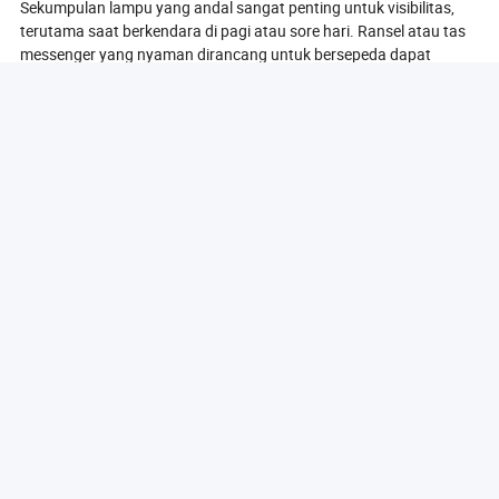
Sekumpulan lampu yang andal sangat penting untuk visibilitas,
terutama saat berkendara di pagi atau sore hari. Ransel atau tas
messenger yang nyaman dirancang untuk bersepeda dapat
membantu Anda membawa barang-barang tanpa
ketidaknyamanan. Selain itu, fender sangat baik untuk menjaga
Anda tetap kering saat cuaca basah, sementara helm berkualitas
baik adalah hal yang tidak bisa dinegosiasikan untuk
keselamatan. Menginvestasikan dalam aksesori sepeda yang
khusus untuk berkomuter ini tidak hanya akan meningkatkan
perjalanan harian Anda tetapi juga membuat perjalanan Anda
lebih efisien dan menyenangkan.
Lihat Lainnya
Produk Populer
Aksesoris Sepeda Motor
Sepeda
Sepeda
Aksesoris Sepeda
bagian sepeda