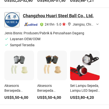
US$
52,20
-
52,60
US$
45,00
-
51,50
US$
0,68
-
1,21
Mobil Listrik
untuk Daya Tahan
yang Lebih Kuat
Changzhou Huari Steel Ball Co., Ltd.
24 thn
·
5.0
·
Jiangsu, China
Jenis Bisnis:
Produsen/Pabrik & Perusahaan Dagang
Layanan OEM/ODM
Sampel Tersedia
Aksesoris
Aksesoris
Set Lampu Sepeda,
Bersepeda
Bersepeda
Lampu LED Sepeda
Perlindungan
Olahraga Luar
yang Dapat Diisi
US$
5,50
-
6,00
US$
5,50
-
6,00
US$
3,80
-
4,20
Matahari Gaya
Ruangan Anti Selip
Ulang Melalui USB,
Baru Pabrik untuk
Grosir Pelindung
Lampu Depan dan