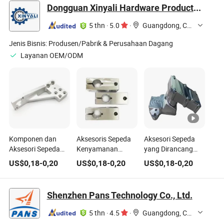
Pria Wanita Lengan
Lengan Unisex
Belakang Sepeda
Dongguan Xinyali Hardware Products Co., Ltd.
Es Pita Kepala
Angin Set Sarung
Tahan Air,
Sarung Tangan 3-
Tangan Headband
Aksesoris Sepeda
5 thn
·
5.0
·
Guangdong, China
in-1set
3-in-1
Jenis Bisnis:
Produsen/Pabrik & Perusahaan Dagang
Layanan OEM/ODM
Komponen dan
Aksesoris Sepeda
Aksesori Sepeda
Aksesori Sepeda
Kenyamanan
yang Dirancang
Gunung Performa
Utama untuk
Presisi untuk
US$
0,18
-
0,20
US$
0,18
-
0,20
US$
0,18
-
0,20
Tinggi untuk
Pengalaman
Kecepatan dan
Pengendara
Berkendara yang
Penanganan
Lebih Baik
Optimal
Shenzhen Pans Technology Co., Ltd.
5 thn
·
4.5
·
Guangdong, China