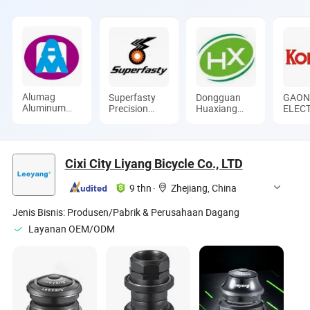
Alumag
Superfasty
Dongguan
GAON
Aluminum
Precision
Huaxiang
ELEC
Tech(Taicang)
Industry Co.,
Machinery
SHAR
Co., Ltd.
Ltd.
Co., Ltd.
CO.,LT
Cixi City Liyang Bicycle Co., LTD
9 thn
·
Zhejiang, China
Jenis Bisnis:
Produsen/Pabrik & Perusahaan Dagang
Layanan OEM/ODM