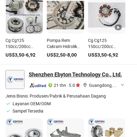
Cg Cg125
Pompa Rem
Cg Cg125
150cc/200cc
Cakram Hidrolik
150cc/200cc
Kawasaki Honda
Aksesori Sepeda
Kawasaki Honda
US$
3,50
-
6,92
US$
2,50
-
8,00
US$
3,50
-
6,92
Magneto Stator
Motor untuk Honda
Magneto Stator
Koil Listrik Motor
Bajaj YAMAHA
Koil Listrik Moto
Sepeda Motor
Skuter Sepeda
Shenzhen Ebyton Technology Co., Ltd.
Skuter Dirtbike Trike
Motor Trike
Aksesori Motor
Aksesori Motor
21 thn
·
5.0
·
Guangdong, China
Jenis Bisnis:
Produsen/Pabrik & Perusahaan Dagang
Layanan OEM/ODM
Sampel Tersedia