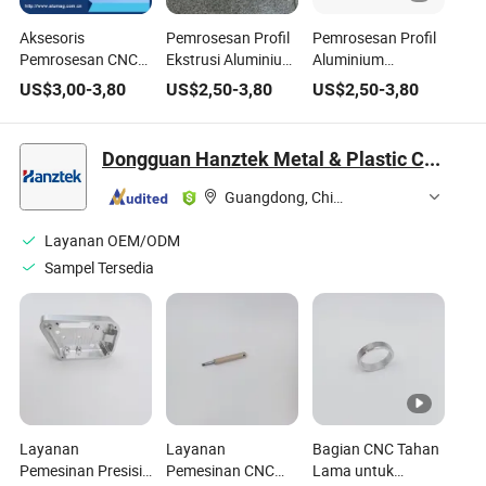
Aksesoris
Pemrosesan Profil
Pemrosesan Profil
Pemrosesan CNC
Ekstrusi Aluminium
Aluminium
Profil Ekstrusi
Pembalikan
Pembalikan
US$
3,00
-
3,80
US$
2,50
-
3,80
US$
2,50
-
3,80
Paduan Aluminium
Penempaan
Penempaan
untuk Kursi
Pencetakan
Pengeboran
Belakang Sepeda
Aksesori Sepeda
Aksesori / Bagian
Dongguan Hanztek Metal & Plastic Co., Ltd.
Aluminium
Sepeda Aluminium
OEM
Guangdong, China
Layanan OEM/ODM
Sampel Tersedia
Layanan
Layanan
Bagian CNC Tahan
Pemesinan Presisi
Pemesinan CNC
Lama untuk