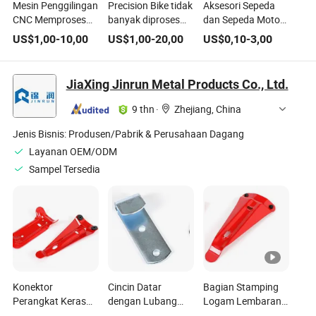
Mesin Penggilingan
Precision Bike tidak
Aksesori Sepeda
CNC Memproses
banyak diproses
dan Sepeda Motor
Aksesori Aluminium
dengan sepeda
Aluminium
US$
1,00
-
10,00
US$
1,00
-
20,00
US$
0,10
-
3,00
untuk Sepeda
proses CNC
Anodized Kustom
Aksesori
JiaXing Jinrun Metal Products Co., Ltd.
9 thn
·
Zhejiang, China
Jenis Bisnis:
Produsen/Pabrik & Perusahaan Dagang
Layanan OEM/ODM
Sampel Tersedia
Konektor
Cincin Datar
Bagian Stamping
Perangkat Keras
dengan Lubang
Logam Lembaran
Furnitur Aksesori
Aksesori Sepeda
Penghubung