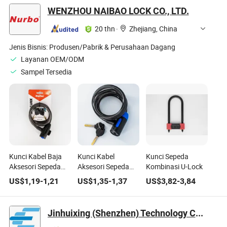
WENZHOU NAIBAO LOCK CO., LTD.
20 thn
·
Zhejiang, China
Jenis Bisnis:
Produsen/Pabrik & Perusahaan Dagang
Layanan OEM/ODM
Sampel Tersedia
Kunci Kabel Baja
Kunci Kabel
Kunci Sepeda
Aksesori Sepeda
Aksesori Sepeda
Kombinasi U-Lock
1000mm
dengan 2 Kunci
US$
1,19
-
1,21
US$
1,35
-
1,37
US$
3,82
-
3,84
Kuningan untuk
Sepeda
Jinhuixing (Shenzhen) Technology Co., Ltd.