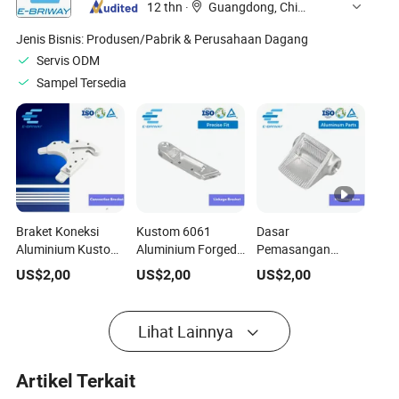
12 thn
·
Guangdong, China
Jenis Bisnis:
Produsen/Pabrik & Perusahaan Dagang
Servis ODM
Sampel Tersedia
Braket Koneksi
Kustom 6061
Dasar
Aluminium Kustom
Aluminium Forged
Pemasangan
untuk
CNC Machined
Baterai Sepeda
US$
2,00
US$
2,00
US$
2,00
Perlengkapan
Penghubung
Listrik / Dukungan
Olahraga Sepeda
Suspensi Sepeda
Pengendali /
Gunung
Aksesori E-Bike
Lihat Lainnya
Manufaktur
Kontrak Produksi
Massal Aksesori
Artikel Terkait
Sepeda