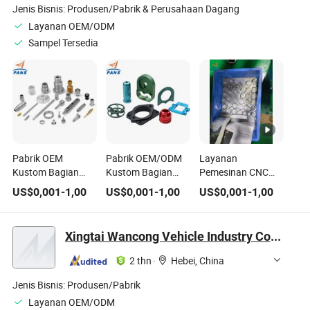
Jenis Bisnis:
Produsen/Pabrik & Perusahaan Dagang
Layanan OEM/ODM
Sampel Tersedia
Pabrik OEM
Pabrik OEM/ODM
Layanan
Kustom Bagian
Kustom Bagian
Pemesinan CNC
dan Aksesori
Logam Pemesinan
Kustom
US$
0,001
-
1,00
US$
0,001
-
1,00
US$
0,001
-
1,00
Sepeda Motor dan
Presisi Berkualitas
Penggilingan
Sepeda dari Baja
Tinggi Pemesinan
Kasus Mesin
Tahan Karat,
Stainless Steel
Sepeda Motor
Xingtai Wancong Vehicle Industry Co., Ltd.
Aluminium, dan
Aluminium
Aluminium Billet
Paduan Titanium
Aksesoris Sepeda
yang Digerakkan
2 thn
·
Hebei, China
Presisi Tinggi
OEM Aksesori
Sepeda Motor
Jenis Bisnis:
Produsen/Pabrik
Layanan OEM/ODM