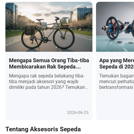
Mengapa Semua Orang Tiba-tiba
Apa yang Mer
Membicarakan Rak Sepeda
Sepeda di 202
Belakang? Kebenaran
Akan Percaya 
Mengapa rak sepeda belakang tiba-
Temukan bagai
Mengejutkan untuk Pembeli
Ini!
tiba menjadi aksesori yang wajib
mencuri perhati
2026!
dimiliki pada tahun 2026? Temukan
bertransformasi
bagaimana tambahan yang dulu
diabaikan menja
diabaikan ini telah menjadi tulang
bersepeda modern
punggung mobilitas perkotaan,
mengungkap ter
memberdayakan pengendara sepeda
pikirkan bantal
2026-06-25
untuk membawa segala sesuatu
nyaris senyap, a
mulai dari bahan makanan hingga
nyata, dan bah
perlengkapan dengan kemudahan
—yang memikat 
Tentang Aksesoris Sepeda
yang tak tertandingi. Saat kota-kota
mendefinisikan 