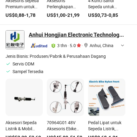
Aksesoris Sepeda
Aksesoris
4 Kunci Sandi
Premium untuk
Perlengkapan
Sepeda untuk
Sepeda Jalan dan
Lampu Sepeda
Sepeda Wanita,
US$
0,88
-
1,78
US$
1,00
-
21,99
US$
0,73
-
0,85
Sepeda Gunung
Aksesoris Sepeda
Sepeda Gunung.
Sepeda Kota
Anhui Hongjian Electronic Technology Co., Ltd.
3 thn
·
5.0
·
Anhui, China
Jenis Bisnis:
Produsen/Pabrik & Perusahaan Dagang
Servis ODM
Sampel Tersedia
Aksesori Sepeda
70964G01 48V
Pedal Lipat untuk
Listrik & Mobil
Aksesoris Ebike
Sepeda Listrik,
Listrik 48V Logam
untuk E-Bike &
Aksesori Pedal