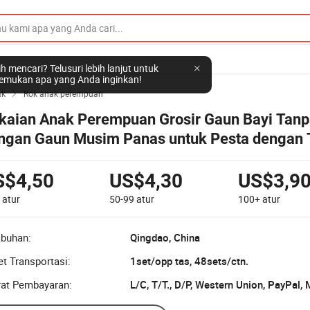
h mencari? Telusuri lebih lanjut untuk
mukan apa yang Anda inginkan!
ak
Rok anak perempuan

kaian Anak Perempuan Grosir Gaun Bayi Tan
ngan Gaun Musim Panas untuk Pesta dengan 
brik
S$4,50
US$4,30
US$3,9
9
atur
50-99
atur
100+
atur
abuhan:
Qingdao, China
t Transportasi:
1set/opp tas, 48sets/ctn.
rat Pembayaran:
L/C, T/T., D/P, Western Union, PayPal