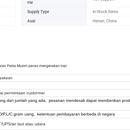
me
Supply Type
in-Stock Items
Asal
Henan, China
kaian Pesta Musim panas mengenakan topi
rpakaian
gai permintaan custormer
tung dari jumlah yang ada,
pesanan mendesak dapat memberikan prod
/P,L/C,gram uang,
ketentuan pembayaran berbeda di negara
UPS/air laut atau udara