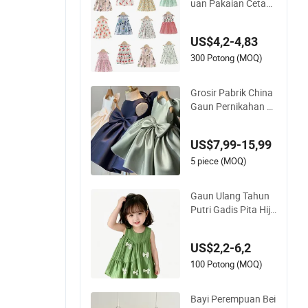
uan Pakaian Cetak
Bunga Gaun Musim
Panas Anak Perem
US$4,2-4,83
puan Tanpa Lengan
Bambu Bunga Gau
300 Potong (MOQ)
n Santai
Grosir Pabrik China
Gaun Pernikahan S
utra Cantik untuk B
ayi Perempuan
US$7,99-15,99
5 piece (MOQ)
Gaun Ulang Tahun
Putri Gadis Pita Hija
u Rok Anak 6m-3y G
aun Musim Panas B
US$2,2-6,2
ayi
100 Potong (MOQ)
Bayi Perempuan Bei