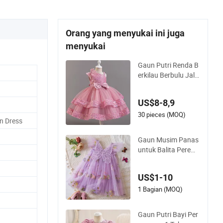
Orang yang menyukai ini juga
menyukai
Gaun Putri Renda B
erkilau Berbulu Jala
untuk Anak Peremp
uan Gaun Malam
US$8-8,9
30 pieces (MOQ)
n Dress
Gaun Musim Panas
untuk Balita Perem
puan, Gaun Tutu Me
sh Puffy Putri deng
US$1-10
an Bordir Bunga, Pa
kaian Pesta Ulang T
1 Bagian (MOQ)
ahun untuk Bayi Per
empuan
Gaun Putri Bayi Per