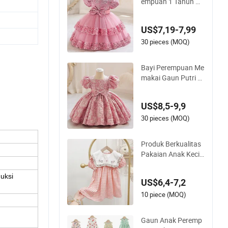
empuan 1 Tahun Ga
un Kue Gaun Pesta
Ulang Tahun
US$7,19-7,99
30 pieces (MOQ)
Bayi Perempuan Me
makai Gaun Putri C
antik Gaun Hari Bay
i Kelas Atas
US$8,5-9,9
30 pieces (MOQ)
Produk Berkualitas
Pakaian Anak Kecil
yang Manis Gaun P
ola Bunga Musim S
uksi
US$6,4-7,2
emi Musim Panas B
utik Pakaian Fancy
10 piece (MOQ)
Anak Perempuan G
aun Bayi
Gaun Anak Peremp