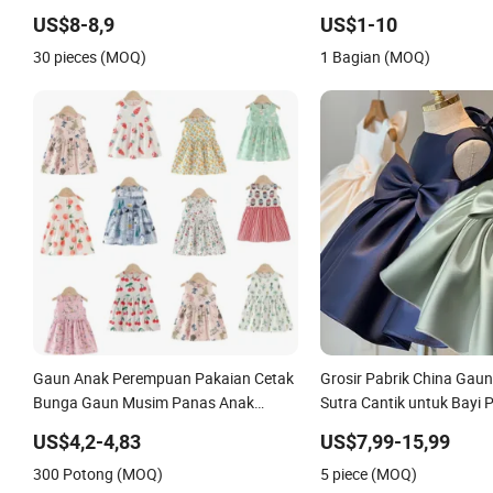
Malam
Putri dengan Bordir Bung
US$8-8,9
US$1-10
Pesta Ulang Tahun untuk
30 pieces (MOQ)
1 Bagian (MOQ)
Perempuan
Gaun Anak Perempuan Pakaian Cetak
Grosir Pabrik China Gau
Bunga Gaun Musim Panas Anak
Sutra Cantik untuk Bayi
Perempuan Tanpa Lengan Bambu
US$4,2-4,83
US$7,99-15,99
Bunga Gaun Santai
300 Potong (MOQ)
5 piece (MOQ)