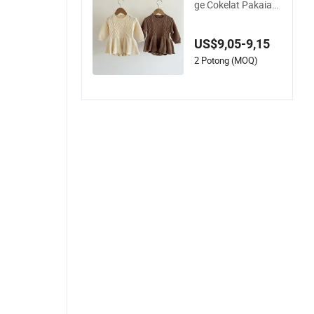
ge Cokelat Pakaian
Rajut Musim Gugur
Gaun Sweater Rajut
US$9,05-9,15
Retro Twist Santai
2 Potong (MOQ)