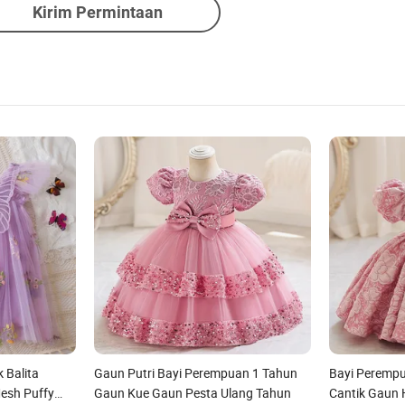
Kirim Permintaan
 Balita
Gaun Putri Bayi Perempuan 1 Tahun
Bayi Peremp
esh Puffy
Gaun Kue Gaun Pesta Ulang Tahun
Cantik Gaun H