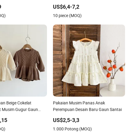
Semi Musim Panas Butik Pakaian
9
US$6,4-7,2
Fancy Anak Perempuan Gaun Bayi
OQ)
10 piece (MOQ)
an Beige Cokelat
Pakaian Musim Panas Anak
ut Musim Gugur Gaun
Perempuan Desain Baru Gaun Santai
 Retro Twist Santai
,15
US$2,5-3,3
OQ)
1.000 Potong (MOQ)