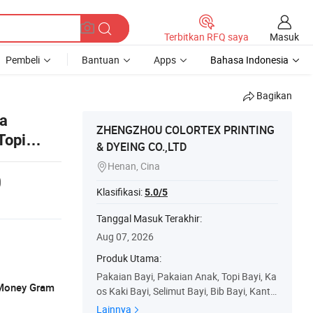
Masuk
Terbitkan RFQ saya
Pembeli
Bantuan
Apps
Bahasa Indonesia
Bagikan
pa
ZHENGZHOU COLORTEX PRINTING
Topi
& DYEING CO.,LTD
Henan, Cina

0
Klasifikasi:
5.0/5
Tanggal Masuk Terakhir:
Aug 07, 2026
Produk Utama:
Pakaian Bayi, Pakaian Anak, Topi Bayi, Ka
, Money Gram
os Kaki Bayi, Selimut Bayi, Bib Bayi, Kanto
ng Tidur Bayi, Kain Tc, Kain Katun
Lainnya