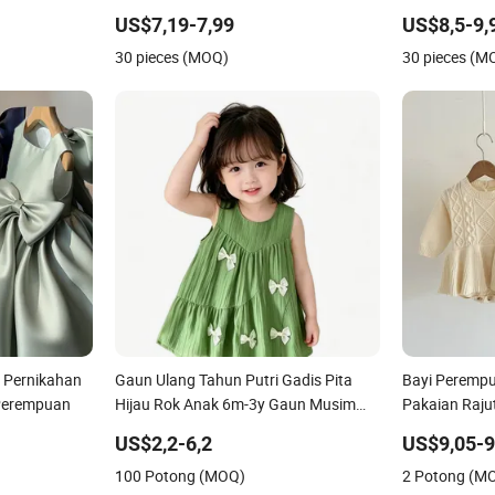
a, Pakaian
US$7,19-7,99
US$8,5-9,
 Bayi
30 pieces (MOQ)
30 pieces (M
n Pernikahan
Gaun Ulang Tahun Putri Gadis Pita
Bayi Perempu
 Perempuan
Hijau Rok Anak 6m-3y Gaun Musim
Pakaian Raj
Panas Bayi
Sweater Rajut
US$2,2-6,2
US$9,05-9
100 Potong (MOQ)
2 Potong (M