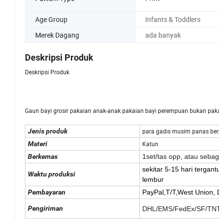
Age Group
Infants & Toddlers
Merek Dagang
ada banyak
Deskripsi Produk
Deskripsi Produk
Gaun bayi grosir pakaian anak-anak pakaian bayi perempuan bukan pa
Jenis produk
para gadis musim panas be
Materi
Katun
Berkemas
1set/tas opp, atau seba
sekitar 5-15 hari tergan
Waktu produksi
lembur
Pembayaran
PayPal,T/T,West Union,
D
Pengiriman
DHL/EMS/FedEx/SF/TNT/