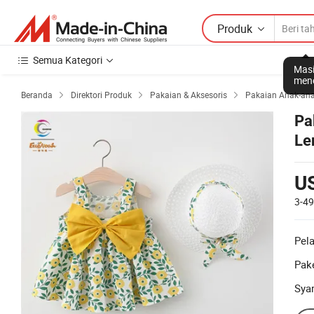
Produk
Semua Kategori
Masi
mene
Beranda
Direktori Produk
Pakaian & Aksesoris
Pakaian Anak-an



Pa
Le
Pa
U
3-4
Pel
Pake
Sya