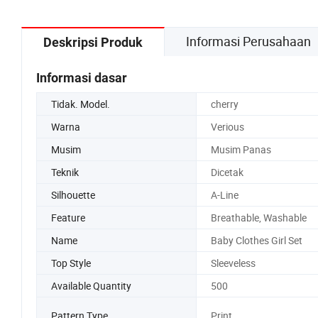
Informasi Perusahaan
Deskripsi Produk
Informasi dasar
Tidak. Model.
cherry
Warna
Verious
Musim
Musim Panas
Teknik
Dicetak
Silhouette
A-Line
Feature
Breathable, Washable
Name
Baby Clothes Girl Set
Top Style
Sleeveless
Available Quantity
500
Pattern Type
Print