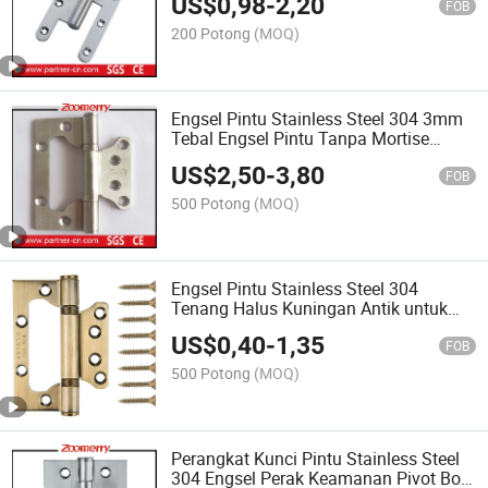
US$
0,98
-
2,20
FOB
200 Potong
(MOQ)
Engsel Pintu Stainless Steel 304 3mm
Tebal Engsel Pintu Tanpa Mortise
Warna Kuningan
US$
2,50
-
3,80
FOB
500 Potong
(MOQ)
Engsel Pintu Stainless Steel 304
Tenang Halus Kuningan Antik untuk
Pintu Berat
US$
0,40
-
1,35
FOB
500 Potong
(MOQ)
Perangkat Kunci Pintu Stainless Steel
304 Engsel Perak Keamanan Pivot Bola