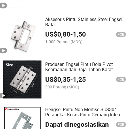
Aksesoris Pintu Stainless Steel Engsel
Rata
US$
0,80
-
1,50
FOB
1.000 Potong
(MOQ)
Produsen Engsel Pintu Bola Pivot
Keamanan dari Baja Tahan Karat
US$
0,35
-
1,25
FOB
500 Potong
(MOQ)
Hengsel Pintu Non-Mortise SUS304
Perangkat Keras Pintu Gerbang Interior
dan Eksterior
Dapat dinegosiasikan
FOB