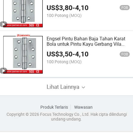
Bearing Pintu Logam Komersial
US$
3,80
-
4,10
FOB
100 Potong
(MOQ)
Engsel Pintu Bahan Baja Tahan Karat
Bola untuk Pintu Kayu Gerbang Vila
Pintu Kamar Tidur Jendela Kabinet
US$
3,50
-
4,10
FOB
100 Potong
(MOQ)
Lihat Lainnya
Produk Terlaris
Wawasan
Copyright © 2026 Focus Technology Co., Ltd. Hak cipta dilindungi
undang-undang.