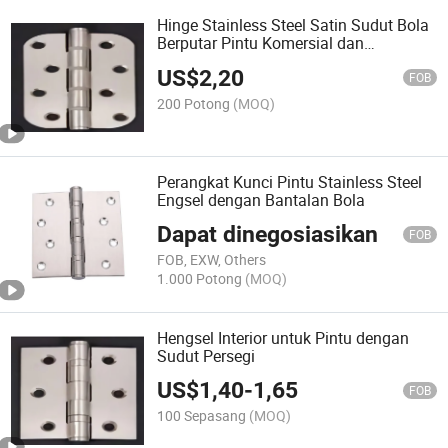
Hinge Stainless Steel Satin Sudut Bola
Berputar Pintu Komersial dan
Residensial
US$
2,20
FOB
200 Potong
(MOQ)
Perangkat Kunci Pintu Stainless Steel
Engsel dengan Bantalan Bola
Dapat dinegosiasikan
FOB
FOB, EXW, Others
1.000 Potong
(MOQ)
Hengsel Interior untuk Pintu dengan
Sudut Persegi
US$
1,40
-
1,65
FOB
100 Sepasang
(MOQ)