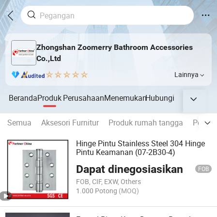
Zhongshan Zoomerry Bathroom Accessories
Co.,Ltd
Lainnya
Beranda
Produk
Perusahaan
Menemukan
Hubungi
Semua
Aksesori Furnitur
Produk rumah tangga
Pengha
Hinge Pintu Stainless Steel 304 Hinge
Pintu Keamanan (07-2B30-4)
Dapat dinegosiasikan
FOB
FOB, CIF, EXW, Others
1.000 Potong
(MOQ)