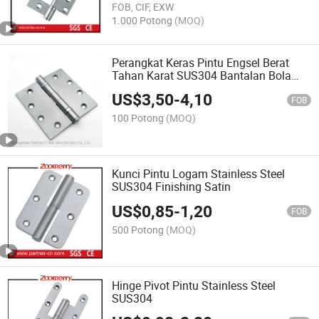
FOB, CIF, EXW
1.000 Potong
(MOQ)
Perangkat Keras Pintu Engsel Berat
Tahan Karat SUS304 Bantalan Bola
Engsel Pintu Kayu
US$
3,50
-
4,10
FOB
100 Potong
(MOQ)
Kunci Pintu Logam Stainless Steel
SUS304 Finishing Satin
US$
0,85
-
1,20
FOB
500 Potong
(MOQ)
Hinge Pivot Pintu Stainless Steel
SUS304