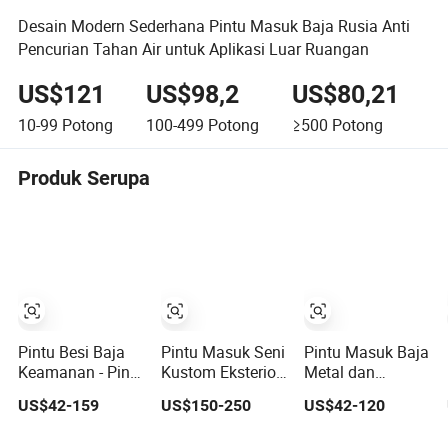
Desain Modern Sederhana Pintu Masuk Baja Rusia Anti
Pencurian Tahan Air untuk Aplikasi Luar Ruangan
US$121
US$98,2
US$80,21
10-99
Potong
100-499
Potong
≥500
Potong
Produk Serupa
Pintu Besi Baja
Pintu Masuk Seni
Pintu Masuk Baja
Keamanan - Pintu
Kustom Eksterior
Metal dan
Masuk Besi
Ayun Cina Pintu
Paduan Seng
US$42-159
US$150-250
US$42-120
Berlapis Api &
Logam Pintu
yang Efektif
Terisolasi,
Baja Stainless
Biaya, Tahan Api