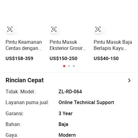
Pemutus Termal,
Berlapis
Terisolasi
Pintu Utama,
Aluminium Pintu
Berlapis untuk
Dicat Kustom
Keamanan Pivot
Pengembang,
Modern
Tahan Lama
dalam Jumlah
Besar, Juga
Menyediakan
Pintu Keamanan
Pintu Masuk
Pintu Masuk Baja
Pintu Kayu
Cerdas dengan
Eksterior Grosir
Berlapis Kayu
Aluminium
Kunci Pintar
Pintu Lain Pintu
dan Logam yang
US$158-359
US$150-250
US$40-150
Berlapis Baja dan
Logam Pintu
Aman
Aluminium
Stainless Steel
Honeycomb yang
Berlapis Armor
Elegan untuk
Pintu Aluminium
Rincian Cepat
Rumah
Gerbang Modern
Pintu Keamanan
Tidak. Model.:
ZL-RD-064
Pintu Komposit
Layanan purna jual:
Online Technical Support
Residensial
Garansi:
3 Year
Bahan:
Baja
Gaya:
Modern