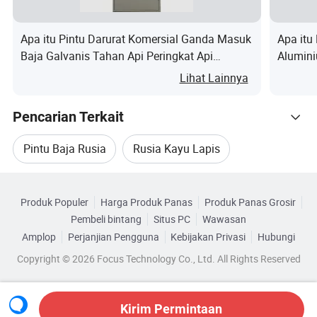
terbuka
Warna
Cokelat
, hitam
Apa itu Pintu Darurat Komersial Ganda Masuk
Apa itu
Baja Galvanis Tahan Api Peringkat Api
Alumin
Profesiona
ISO9001, SGS, ISO14001
Ketahanan Api Keamanan Keselamatan
Nyamu
Lihat Lainnya
l
Logam Pelarian
Perangkat keras dan Aksesori pintu
Pencarian Terkait
Engsel, kunci, gagang, lubang intip, pintu
Pintu Baja Rusia
Rusia Kayu Lapis
Aksesori
gerbang, karet, memasang baut
Kategori Terkait
Pintu Masuk Eksterior
Toilet Rusia
Engsel
Terlihat/tidak terlihat
Produk Populer
Harga Produk Panas
Produk Panas Grosir
Telusuri menurut Kategori
pintu
Pembeli bintang
Situs PC
Wawasan
Pintu Masuk Baja Eksterior
Kunci Pintu Rusia
Kunci
AB lock / Auto-lock dengan poin kunci
Amplop
Perjanjian Pengguna
Kebijakan Privasi
Hubungi
Sistem
lainnya
Copyright © 2026 Focus Technology Co., Ltd. All Rights Reserved
Gagang
Posisi gagang: Di kiri/kanan
pintu
Kirim Permintaan