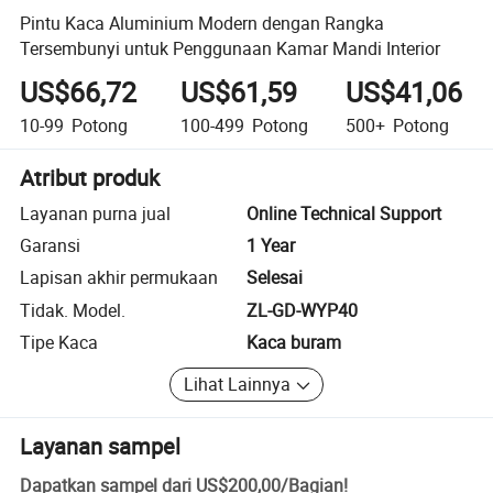
Pintu Kaca Aluminium Modern dengan Rangka
Tersembunyi untuk Penggunaan Kamar Mandi Interior
US$66,72
US$61,59
US$41,06
10-99
Potong
100-499
Potong
500+
Potong
Atribut produk
Layanan purna jual
Online Technical Support
Garansi
1 Year
Lapisan akhir permukaan
Selesai
Tidak. Model.
ZL-GD-WYP40
Tipe Kaca
Kaca buram
Lihat Lainnya
Layanan sampel
Dapatkan sampel dari
US$200,00
/
Bagian
!