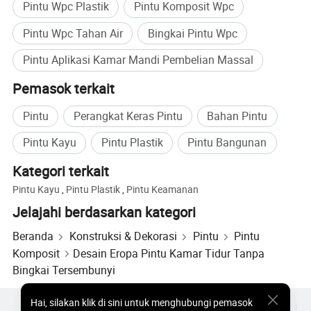
Pintu Wpc Plastik
Pintu Komposit Wpc
Pintu Wpc Tahan Air
Bingkai Pintu Wpc
Pintu Aplikasi Kamar Mandi Pembelian Massal
Pemasok terkait
Pintu
Perangkat Keras Pintu
Bahan Pintu
Pintu Kayu
Pintu Plastik
Pintu Bangunan
Kategori terkait
Pintu Kayu
,
Pintu Plastik
,
Pintu Keamanan
Jelajahi berdasarkan kategori
Beranda
Konstruksi & Dekorasi
Pintu
Pintu
Komposit
Desain Eropa Pintu Kamar Tidur Tanpa
Bingkai Tersembunyi
Hai
,
silakan klik di sini untuk menghubungi pemasok
Produk Populer
Harga Produk Panas
Produk Panas Grosir