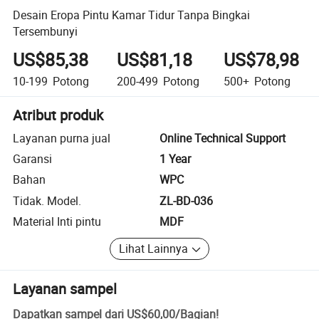
Desain Eropa Pintu Kamar Tidur Tanpa Bingkai
Tersembunyi
US$85,38
US$81,18
US$78,98
10-199
Potong
200-499
Potong
500+
Potong
Atribut produk
Layanan purna jual
Online Technical Support
Garansi
1 Year
Bahan
WPC
Tidak. Model.
ZL-BD-036
Material Inti pintu
MDF
Lihat Lainnya
Layanan sampel
Dapatkan sampel dari
US$60,00
/
Bagian
!