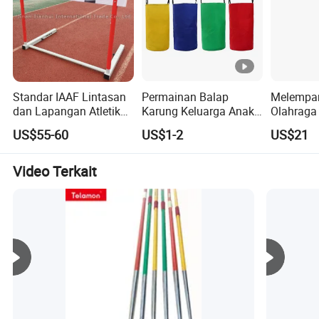
Standar IAAF Lintasan
Permainan Balap
Melempar
dan Lapangan Atletik
Karung Keluarga Anak
Olahraga 
Rintangan Baja untuk
Dewasa Aktivitas
700g Jave
Foto detail
US$55-60
US$1-2
US$21
Kompetisi dan
Menyenangkan di Luar
Pelatihan 
Pelatihan
Ruangan
Lapanga
Video Terkait