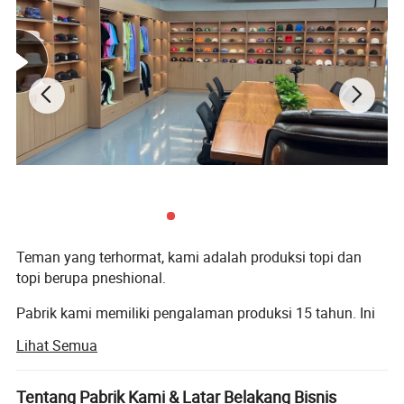
Teman yang terhormat, kami adalah produksi topi dan
topi berupa pneshional.
Pabrik kami memiliki pengalaman produksi 15 tahun. Ini
adalah pabrik topi yang telah disertifikasi oleh pihak
Lihat Semua
berwenang dan kunjungan lapangan.
Perusahaan ini memiliki lebih dari 10 R&AMP; staf D,
Tentang Pabrik Kami & Latar Belakang Bisnis