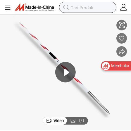
 untuk Kompetisi 800g 700g 600g 500g
Sertifikat Wa/Iaaf Javelin Aluminium Paduan Penerbangan Super Keras
Membuka
Video
1
/
1