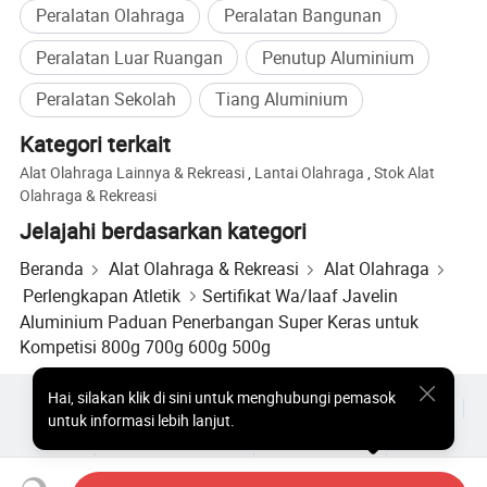
Peralatan Olahraga
Peralatan Bangunan
Peralatan Luar Ruangan
Penutup Aluminium
Peralatan Sekolah
Tiang Aluminium
Kategori terkait
Alat Olahraga Lainnya & Rekreasi
,
Lantai Olahraga
,
Stok Alat
Olahraga & Rekreasi
Jelajahi berdasarkan kategori
Beranda
Alat Olahraga & Rekreasi
Alat Olahraga
Perlengkapan Atletik
Sertifikat Wa/Iaaf Javelin
Aluminium Paduan Penerbangan Super Keras untuk
Kompetisi 800g 700g 600g 500g
Hai
,
silakan klik di sini untuk menghubungi pemasok
Produk Populer
Harga Produk Panas
Produk Panas Grosir
untuk informasi lebih lanjut.
Pembeli bintang
Situs PC
Wawasan
Amplop
Perjanjian Pengguna
Kebijakan Privasi
Hubungi