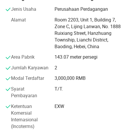
dengan 100 hingga 50 karyawan yang sangat baik.
Dengan peralatan produksi yang lebih maju, kami dapat
Jenis Usaha
Perusahaan Perdagangan
menyelesaikan pesanan dengan cepat.
Alamat
Room 2203, Unit 1, Building 7,
Zone C, Lijing Lanwan, No. 1888
Setelah pesanan dikonfirmasi, kami akan
Ruixiang Street, Hanzhuang
menyelesaikannya dengan cepat. Persaingan di pasar
Township, Lianchi District,
adalah keuntungan terbesar. Kami juga suka menerima
Baoding, Hebei, China
pesanan kecil, yang baik untuk awal bisnis S berhasil.
Area Pabrik
143.07 meter persegi
Terima pesanan kustom dan desain logo. Menerima OEM.
Bordir dan pencetakan kualitas tinggi. Kapasitas produksi
Jumlah Karyawan
2
bulanan adalah Baseball cap 40000 PCS. Kait sekali:
30000 BUAH. Mask: 200, 000 buah. Topi jerami musim
Modal Terdaftar
3,000,000 RMB
panas anyaman: 10000 BH.
Syarat
T/T.
Pembayaran
Kita juga menerima pesanan minimal: 10potong.
Kemampuan untuk memenuhi pelanggan yang memenuhi
Ketentuan
EXW
berbagai kebutuhan pembelian.
Komersial
Internasional
Produk yang dihasilkan adalah: Topi rajut, topi musim
(Incoterms)
dingin, topi olahraga, topi baseball, Topi promosi mode,