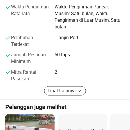
topi pengemudi truk 5 panel Caps dan berbagai macam
Waktu Pengiriman
Waktu Pengiriman Puncak
masker.
Rata-rata
Musim: Satu bulan, Waktu
Pengiriman di Luar Musim, Satu
Produk kami 80% diekspor ke Eropa dan Amerika Utara,
bulan
kualitas tinggi dan harga yang wajar, menerima komentar
positif dari pelanggan.
Pelabuhan
Tianjin Port
Terdekat
Kami menantikan untuk menjadi teman dengan Anda dan
menyukai produk saya.
Jumlah Pesanan
50 tops
Minimum
Mitra Rantai
2
Pasokan
Lihat Lainnya
Pelanggan juga melihat