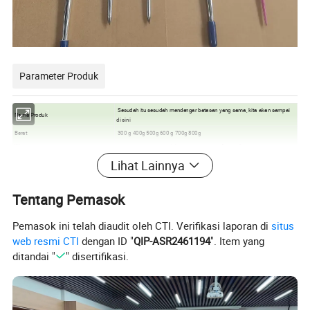
Parameter Produk
Sesudah itu sesudah mendengar batasan yang sama, kita akan sampai
Nama Produk
di sini
Berat
300 g 400g 500g 600 g 700g 800g
Warna
satu warna, warna sprial atau warna yang disesuaikan
Contoh
sampel terima kapan saja
Lihat Lainnya
MOQ
10 potong
Tentang Pemasok
Fotografi Produk
Pemasok ini telah diaudit oleh CTI. Verifikasi laporan di
situs
web resmi CTI
dengan ID "
QIP-ASR2461194
". Item yang
ditandai "
" disertifikasi.