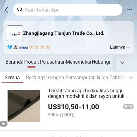
Zhangjiagang Tianjun Trade Co., Ltd.
Lainnya
Beranda
Produk
Perusahaan
Menemukan
Hubungi
Semua
Berfungsi dengan Pencampuran Nilon Fabric
Pol
Tekstil tahan api berkualitas tinggi
dengan modakrilik dan rayon untuk
pakaian keselamatan
US$
10,50
-
11,00
FOB
500 kg
(MOQ)