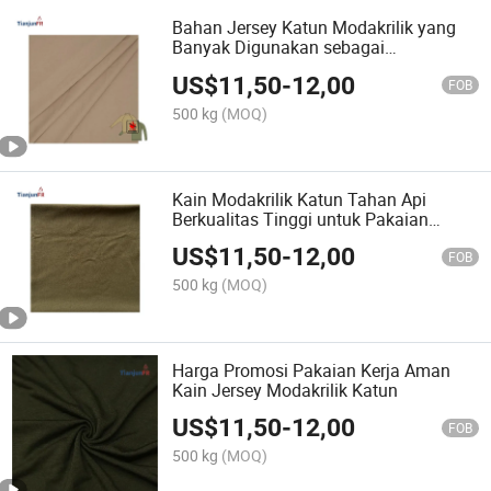
Bahan Jersey Katun Modakrilik yang
Banyak Digunakan sebagai
Penghambat Api 75% 25%
US$
11,50
-
12,00
FOB
500 kg
(MOQ)
Kain Modakrilik Katun Tahan Api
Berkualitas Tinggi untuk Pakaian
Keselamatan
US$
11,50
-
12,00
FOB
500 kg
(MOQ)
Harga Promosi Pakaian Kerja Aman
Kain Jersey Modakrilik Katun
US$
11,50
-
12,00
FOB
500 kg
(MOQ)