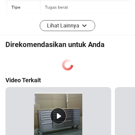
n umum
Tipe
Tugas berat
Lihat Lainnya
Kemasan
N
surat
Direkomendasikan untuk Anda
Bengkel, Garage, Warehouse, Rumah
Aplikasi
sendiri
Gaya
Tugas berat
Desain
Video Terkait
Material
logam
Tempat
Ningbo, China
Asal
Nomor
GD035
Model