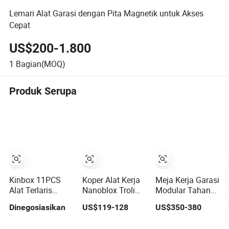
Lemari Alat Garasi dengan Pita Magnetik untuk Akses
Cepat
US$200-1.800
1
Bagian(MOQ)
Produk Serupa
Kinbox 11PCS
Koper Alat Kerja
Meja Kerja Garasi
Alat Terlaris
Nanoblox Troli
Modular Tahan
Lemari
Kabinet Troli Alat
Berat dengan
Dinegosiasikan
US$119-128
US$350-380
Penyimpanan
Penyimpanan
Laci Kabinet Alat
Garasi dengan
Kotak Troli
yang Dapat