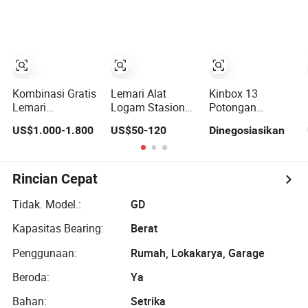
Pintu Dari China
Kabinet untuk
Dikunci
Perbaikan Mobil
Alat Tangan
Kombinasi Gratis
Lemari Alat
Kinbox 13
Lemari
Logam Stasioner
Potongan
Penyimpanan
Pintu Ganda
Bengkel
US$1.000-1.800
US$50-120
Dinegosiasikan
Garasi Berat Meja
Tahan Berat
Penyimpanan
Kerja Alat
Garasi Kabinet
Dinding Alat Baja
untuk Toko
Rincian Cepat
Tidak. Model.:
GD
Kapasitas Bearing:
Berat
Penggunaan:
Rumah, Lokakarya, Garage
Beroda:
Ya
Bahan:
Setrika