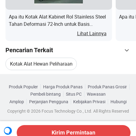
Nama
Kabinet Alat Tugas berat
Apa itu Kotak Alat Kabinet Rol Stainless Steel
Apa itu 
produk
Tahan Deformasi 72-Inch untuk Basis
Ukuran
ukuran kustom
Produksi
Lihat Lainnya
Permukaan
Lapisan serbuk halus
Pencarian Terkait
Profil Perusahaan
Kotak Alat Hewan Peliharaan
Zhejiang Gangdao Industrial Co., ltd didirikan pada tahun
Telusuri menurut Kategori
Kotak Bergelombang Alat
2000. Merupakan perusahaan yang komprehensif yang
Produk Populer
Harga Produk Panas
Produk Panas Grosir
mengkhususkan diri dalam merancang, memproduksi dan
Pembeli bintang
Situs PC
Wawasan
Meja Kerja Lemari Alat Bengkel
menjual furniture logam untuk kantor dan rumah. Pabrik
Amplop
Perjanjian Pengguna
Kebijakan Privasi
Hubungi
tersebut berlokasi di Fenghua, Ningbo City, Zhejiang
Copyright © 2026 Focus Technology Co., Ltd. All Rights Reserved
Kotak Alat Bergerak
Province. Dengan sasaran melebihi kebutuhan pelanggan,
inovasi berkelanjutan dan kualitas yang sangat baik
Lemari Alat Berat Untuk Bengkel
Kirim Permintaan
untuk memenangkan pasar.