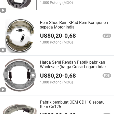
1.000 Potong
(MOQ)
Rem Shoe Rem KPad Rem Komponen
sepeda Motor India
US$
0,20
-
0,68
FOB
1.000 Potong
(MOQ)
Harga Semi Rendah Pabrik pabrikan
Wholesale (harga Grosir Logam tidak
Asbestos) Sepatu Rem Motor suku
US$
0,20
-
0,68
Cadang mobil
FOB
1.000 Potong
(MOQ)
Pabrik pembuat OEM CD110 sepatu
Rem Gn125