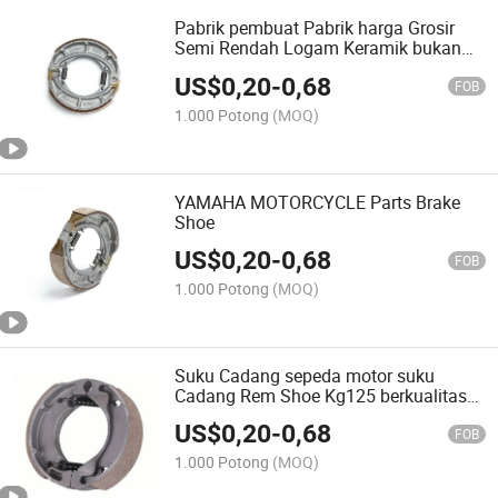
Pabrik pembuat Pabrik harga Grosir
Semi Rendah Logam Keramik bukan
Asbestos Shoe Rem suku Cadang
US$
0,20
-
0,68
FOB
1.000 Potong
(MOQ)
YAMAHA MOTORCYCLE Parts Brake
Shoe
US$
0,20
-
0,68
FOB
1.000 Potong
(MOQ)
Suku Cadang sepeda motor suku
Cadang Rem Shoe Kg125 berkualitas
baik
US$
0,20
-
0,68
FOB
1.000 Potong
(MOQ)