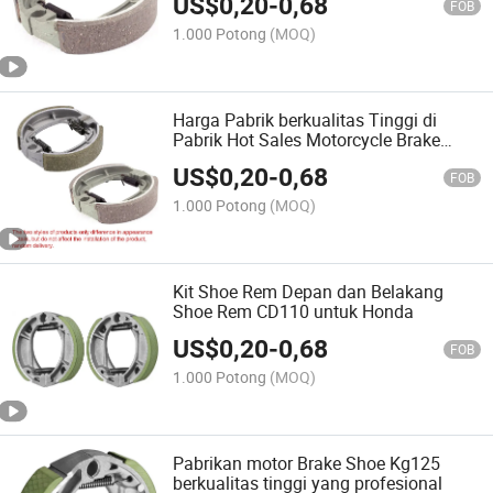
US$
0,20
-
0,68
FOB
1.000 Potong
(MOQ)
Harga Pabrik berkualitas Tinggi di
Pabrik Hot Sales Motorcycle Brake
Shoe CD110
US$
0,20
-
0,68
FOB
1.000 Potong
(MOQ)
Kit Shoe Rem Depan dan Belakang
Shoe Rem CD110 untuk Honda
US$
0,20
-
0,68
FOB
1.000 Potong
(MOQ)
Pabrikan motor Brake Shoe Kg125
berkualitas tinggi yang profesional