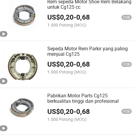
Rem sepeda Motor Shoe Rem Belakang
untuk Cg125 cc
US$
0,20
-
0,68
FOB
1.000 Potong
(MOQ)
Sepeda Motor Rem Parkir yang paling
menjual Cg125
US$
0,20
-
0,68
FOB
1.000 Potong
(MOQ)
Pabrikan Motor Parts Cg125
berkualitas tinggi dan profesional
US$
0,20
-
0,68
FOB
1.000 Potong
(MOQ)