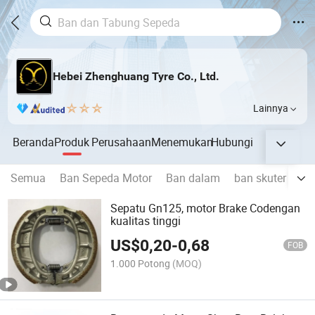
Hebei Zhenghuang Tyre Co., Ltd.
Lainnya
Beranda
Produk
Perusahaan
Menemukan
Hubungi
Semua
Ban Sepeda Motor
Ban dalam
ban skuter
bu
Sepatu Gn125, motor Brake Codengan
kualitas tinggi
US$
0,20
-
0,68
FOB
1.000 Potong
(MOQ)