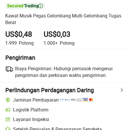

Kawat Musik Pegas Gelombang Multi Gelombang Tugas
Berat
US$0,48
US$0,03
1-999
Potong
1.000+
Potong
Pengiriman
Biaya Pengiriman:
Hubungi pemasok mengenai
pengiriman dan perkiraan waktu pengiriman.
Perlindungan Perdagangan Daring
Jaminan Pembayaran
Logistik Platform
Pelacakan pengiriman yang lebih jelas dengan logistik yang didukung
Layanan Inspeksi
Pemeriksaan pra-pengiriman opsional untuk pemeriksaan kualitas da
Setelah Penjualan & Penanganan Sengketa