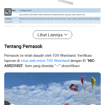
Diameter Kabel
0.1 hingga 18 mm
Material
Baja anti karat, Baja karbon, kabel musik/piano, tembaga Beryllium, Kuningan, Baja campuran, dll
Perlakuan
Berlapis seng, berpelat nikel, lapis krom, lapis-emas, lapis-emas tiruan, Timah, Lapisan bubuk, hitam atau khusus Oksida,
Permukaan
dsb
Produk Utama
Pegas Kompresi, pegas Ekstensi, pegas Torsion, pegas Pembentukan Kabel, suku Cadang Stamping, dan seterusnya
Pengemasan bagian dalam dengan plastik, kemudian kotak karton untuk pengepakan luar, kemudian palet kayu atau
Berkemas
Lihat Lainnya
plastik untuk permintaan
Memproduksi
Sistem CNC Tingkat Lanjut; Grinding lanjutan dan alat berat peledakan pendek; penguji kekuatan tensil yang akurat,
Peralatan
penguji kompresi, penguji ketahanan, detektor cacat bubuk magnetik
Tentang Pemasok
Proyektor; penguji kekerasan digital; penguji kekuatan torsi digital; Kompresi digital dan penguji kekuatan torsi; tester
Peralatan Uji
elastisitas; penguji masa pakai; alat berat uji penyemprotan garam dll.
Pemasok ini telah diaudit oleh TÜV Rheinland. Verifikasi
laporan di
situs web resmi TÜV Rheinland
dengan ID "
MIC-
Apakah Compression spring itu?
ASR231825
". Item yang ditandai "
" disertifikasi.
Pegas Kompresi adalah kumparan helikal coil
terbuka atau dibuat untuk melawan kompresi
sepanjang sumbu angin. Kompresi Helikal adalah
pengaturan waktu springTime baja yang paling