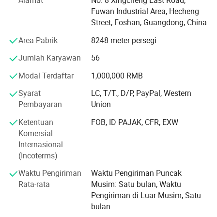
Alamat
No. 8 Xingcheng East Road,
1. Layanan satu-stop
Fuwan Industrial Area, Hecheng
ATAU O.D. - d
2. Menyediakan solusi menyeluruh sejak 2007
Street, Foshan, Guangdong, China
Panjang Bebas = panjang total pegas kompresi
3. Harga langsung dari pabrik
Area Pabrik
8248 meter persegi
saat tidak dimuat.
4. Pesanan kecil sangat menyenangkan
Jumlah Karyawan
56
Pitch (P )= Jarak antara pusat kawat pada koil aktif
Modal Terdaftar
1,000,000 RMB
5. Perjanjian penawaran: Kontrak rahasia bisnis
berdekatan. Sebaiknya tentukan jumlah coil aktif,
Syarat
LC, T/T., D/P, PayPal, Western
bukan pitch.
6. Pengembalian dana penuh jika
Pembayaran
Union
terjadi diskon 7.3% untuk
Ketentuan
FOB, ID PAJAK, CFR, EXW
Peralatan & Teknologi Pelanggan baru
Komersial
Internasional
, perusahaan kami memiliki 8, 000m² lokakarya produksi,
(Incoterms)
dan lebih dari 60 karyawan dengan hampir 100 rangkaian
alat berat produksi otomatis. Setiap departemen memiliki
Waktu Pengiriman
Waktu Pengiriman Puncak
sejumlah chef profesional. Dengan peralatan yang paling
Rata-rata
Musim: Satu bulan, Waktu
canggih di industri, meningkatkan efisiensi, kualitas, dan
Pengiriman di Luar Musim, Satu
stabilitas kita untuk menghasilkan produk yang
bulan