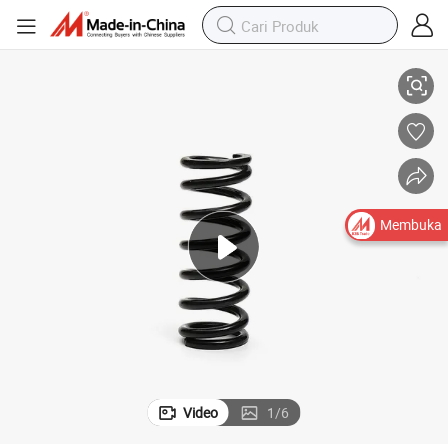
Kawat Musik Pegas Gelombang Multi Gelombang Tugas Berat
Membuka
Video
1
/
6