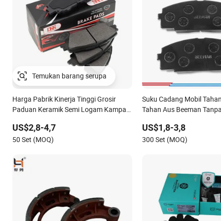
Harga Pabrik Kinerja Tinggi Grosir
Suku Cadang Mobil Tahan
Paduan Keramik Semi Logam Kampas
Tahan Aus Beeman Tanpa
Rem Cakram Mobil untuk Toyota
Kampas Rem Semi Metal 
US$2,8-4,7
US$1,8-3,8
Corolla Prius Yaris
Hiace 4y Kampas Rem C
50 Set (MOQ)
300 Set (MOQ)
/A334K ISO9001