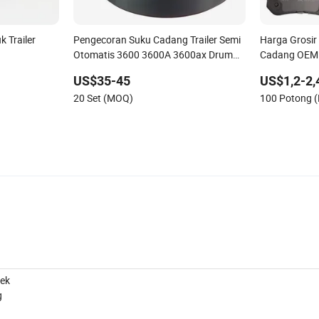
k Trailer
Pengecoran Suku Cadang Trailer Semi
Harga Grosir
Otomatis 3600 3600A 3600ax Drum
Cadang OEM
Rem Belakang Truk
Kampas Rem 
US$35-45
US$1,2-2,
untuk Hyund
20 Set (MOQ)
100 Potong 
Geely/Byd/K
sek
g