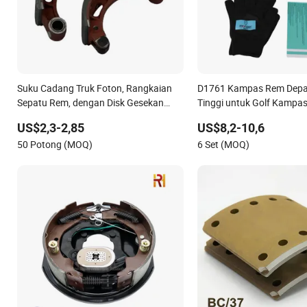
Suku Cadang Truk Foton, Rangkaian
D1761 Kampas Rem Depan
Sepatu Rem, dengan Disk Gesekan
Tinggi untuk Golf Kampa
1105333501043-01/02, Digunakan
Keramik
US$2,3-2,85
US$8,2-10,6
dalam Sistem Rem Truk Forland
50 Potong (MOQ)
6 Set (MOQ)
Aumark