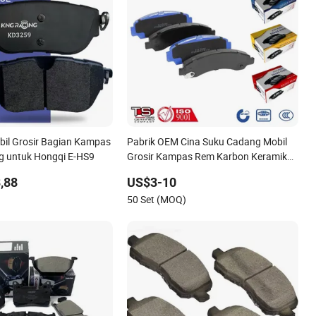
bil Grosir Bagian Kampas
Pabrik OEM Cina Suku Cadang Mobil
g untuk Hongqi E-HS9
Grosir Kampas Rem Karbon Keramik
Semi Logam Merek Mobil Jepang
,88
US$3-10
Korea Eropa Depan Belakang Kampas
)
50 Set (MOQ)
Rem Cakram Produsen