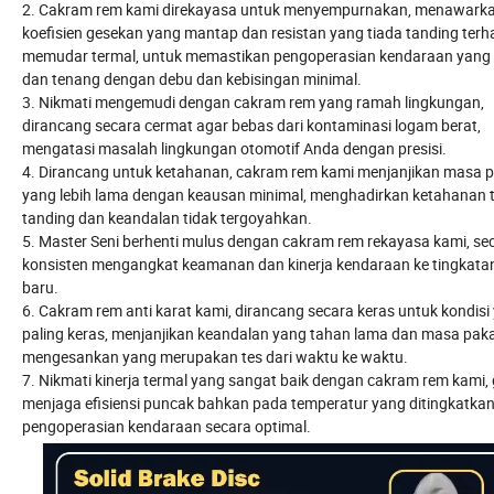
2. Cakram rem kami direkayasa untuk menyempurnakan, menawark
koefisien gesekan yang mantap dan resistan yang tiada tanding ter
memudar termal, untuk memastikan pengoperasian kendaraan yang 
dan tenang dengan debu dan kebisingan minimal.
3. Nikmati mengemudi dengan cakram rem yang ramah lingkungan,
dirancang secara cermat agar bebas dari kontaminasi logam berat,
mengatasi masalah lingkungan otomotif Anda dengan presisi.
4. Dirancang untuk ketahanan, cakram rem kami menjanjikan masa p
yang lebih lama dengan keausan minimal, menghadirkan ketahanan 
tanding dan keandalan tidak tergoyahkan.
5. Master Seni berhenti mulus dengan cakram rem rekayasa kami, se
konsisten mengangkat keamanan dan kinerja kendaraan ke tingkata
baru.
6. Cakram rem anti karat kami, dirancang secara keras untuk kondisi
paling keras, menjanjikan keandalan yang tahan lama dan masa pak
mengesankan yang merupakan tes dari waktu ke waktu.
7. Nikmati kinerja termal yang sangat baik dengan cakram rem kami,
menjaga efisiensi puncak bahkan pada temperatur yang ditingkatka
pengoperasian kendaraan secara optimal.