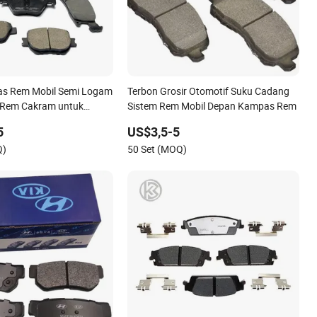
llas Rem Mobil Semi Logam
Terbon Grosir Otomotif Suku Cadang
 Rem Cakram untuk
Sistem Rem Mobil Depan Kampas Rem
n Honda Suzuki
5
US$3,5-5
azda
Q)
50 Set (MOQ)