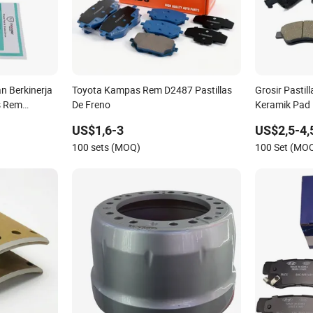
 Berkinerja
Toyota Kampas Rem D2487 Pastillas
Grosir Pasti
s Rem
De Freno
Keramik Pad
Toyota Nissa
US$1,6-3
US$2,5-4,
Mitsubishi M
100 sets (MOQ)
100 Set (MO