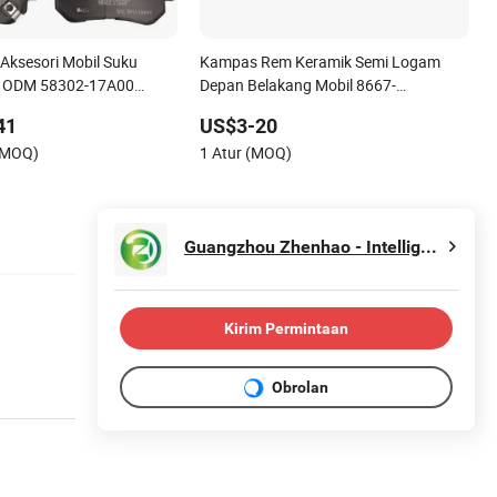
 Aksesori Mobil Suku
Kampas Rem Keramik Semi Logam
 ODM 58302-17A00
Depan Belakang Mobil 8667-
Cakram Keramik Depan
D14678428-D1594 / 8428-
41
US$3-20
ai Toyota/BMW/Chery
D18138428-D1544 / 8428-
(MOQ)
1 Atur (MOQ)
IA
D18128751-D1543 / 8810-D1595 /
8895-D1667 8673-D1474
Guangzhou Zhenhao - Intelligent Co., Ltd
Kirim Permintaan
Obrolan