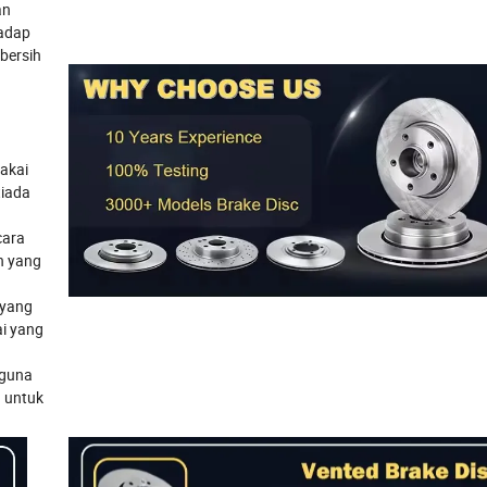
an
hadap
bersih
akai
tiada
cara
n yang
 yang
ai yang
 guna
n untuk