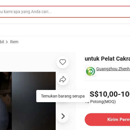
il
Rem
tuk Mesin Berat
untuk Pelat Cak
Guangzhou Zhenhao 
Harga
US$10,00-10
Temukan barang serupa
10 Potong(MOQ)
Hubungi Pemasok
Kirim Per