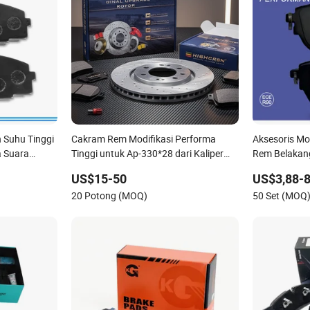
 Suhu Tinggi
Cakram Rem Modifikasi Performa
Aksesoris Mo
 Suara
Tinggi untuk Ap-330*28 dari Kaliper
Rem Belakan
untuk Toyota
Multi Piston
US$15-50
US$3,88-8
akram D2064
20 Potong (MOQ)
50 Set (MOQ