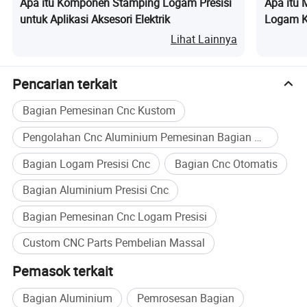
Apa itu Komponen Stamping Logam Presisi
Apa itu 
termasuk sistem pemotongan laser canggih, alat
untuk Aplikasi Aksesori Elektrik
Logam Ku
berat dengan baja, dan alat berat dengan tekukan
Beton Pl
Lihat Lainnya
serbaguna. Alat ini menjamin kaliber kemampuan
Pabrikan
produksi tertinggi, sehingga menghasilkan kualitas
Pencarian terkait
dan presisi yang unggul di setiap proyek.
Bagian Pemesinan Cnc Kustom
2. Toleransi: Komitmen kami terhadap ketepatan
Pengolahan Cnc Aluminium Pemesinan Bagian Presisi
yang cermat ditunjukkan melalui standar toleransi
Bagian Logam Presisi Cnc
Bagian Cnc Otomatis
ketat kami sebesar +/-0,1mm, memastikan setiap
Bagian Aluminium Presisi Cnc
aspek proyek Anda dieksekusi dengan presisi tak
Bagian Pemesinan Cnc Logam Presisi
tertandingi.
Custom CNC Parts Pembelian Massal
Pemasok terkait
Bagian Aluminium
Pemrosesan Bagian