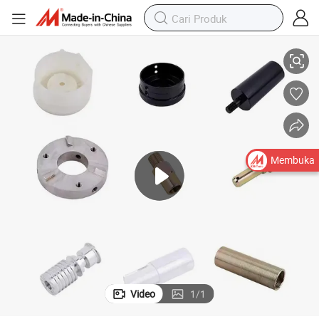
sisi
Bagian Stamping yang Dikerjakan CNC Kustom untuk Solusi Otomotif Pre
Membuka
Video
1
/
1