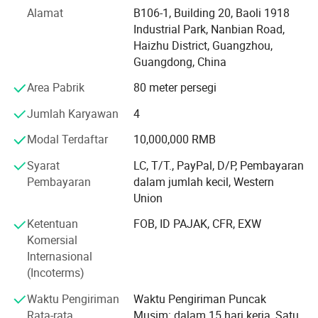
sesuai dengan perkembangan dan desain bagian-bagian
Alamat
B106-1, Building 20, Baoli 1918
auto. Kami memproduksi susunan rem, kaliper rem,
Industrial Park, Nanbian Road,
cakram rem, suku cadang pemesinan chassis, suku
Haizhu District, Guangzhou,
cadang pengelasan rangka, suku cadang yang tercap, lini
Guangdong, China
produksi dan workstation terpadu robot. Kami dapat
memproduksi 200 juta komponen stamping, suku cadang
Area Pabrik
80 meter persegi
terap logam, dan peralatan cetakan terkait setiap bulan.
Jumlah Karyawan
4
Hal ini memastikan bahwa kita dapat menyelesaikan
pesanan tepat waktu.
Modal Terdaftar
10,000,000 RMB
Lebih dari 200 paten dan staf R&D berpengalaman, kami
Syarat
LC, T/T., PayPal, D/P, Pembayaran
memiliki lebih dari 200 paten dan insinyur R&D kami yang
Pembayaran
dalam jumlah kecil, Western
kreatif dan berpengalaman membantu menyesuaikan
Union
produk agar sesuai dengan kebutuhan pasar dan
Ketentuan
FOB, ID PAJAK, CFR, EXW
anggaran. Kami dapat mengkonversi desain, gambar,
Komersial
kreativitas, atau bahan Anda menjadi produk dalam
Internasional
waktu tujuh hari. Setiap pesanan Anda akan ditangani
(Incoterms)
oleh staf kami yang terlatih dan terampil.
Waktu Pengiriman
Waktu Pengiriman Puncak
Peralatan canggih Kami memiliki peralatan canggih,
Rata-rata
Musim: dalam 15 hari kerja, Satu
seperti 110 ton ke alat berat seat 10 ton, pengerjaan