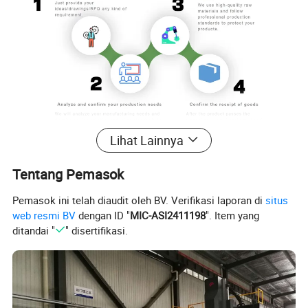
Lihat Lainnya
Foto detail
Tentang Pemasok
CNC memutar
Pemasok ini telah diaudit oleh BV. Verifikasi laporan di
situs
web resmi BV
dengan ID "
MIC-ASI2411198
". Item yang
ditandai "
" disertifikasi.
Temukan presisi proses memutar CNC kami yang
tiada tanding, tempat berseni pemesinan telah
disadari sempurna. Amati sambil bagian kerja
berputar dengan keanggunan, memungkinkan alat