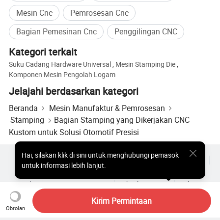
Mesin Cnc
Pemrosesan Cnc
Bagian Pemesinan Cnc
Penggilingan CNC
Kategori terkait
Suku Cadang Hardware Universal
,
Mesin Stamping Die
,
Komponen Mesin Pengolah Logam
Jelajahi berdasarkan kategori
Beranda
Mesin Manufaktur & Pemrosesan
Stamping
Bagian Stamping yang Dikerjakan CNC
Kustom untuk Solusi Otomotif Presisi
Hai
,
silakan klik di sini untuk menghubungi pemasok
Produk Populer
Harga Produk Panas
Produk Panas Grosir
untuk informasi lebih lanjut.
Pembeli bintang
Situs PC
Wawasan
Amplop
Perjanjian Pengguna
Kebijakan Privasi
Hubungi
Copyright © 2026 Focus Technology Co., Ltd. All Rights Reserved
Kirim Permintaan
Obrolan
Stamping