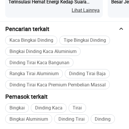
Terinsulasi Hemat Energi Kedap Suara
Besar Je
Paduan Aluminium
Tempat 
Lihat Lainnya
Dinding tirai panel aluminium
Pencarian terkait
Material panel dinding tirai dengan permukaan luar
Kaca Bingkai Dinding
Tipe Bingkai Dinding
logam lembaran
Bingkai Dinding Kaca Aluminium
Ada tiga macam bahan permukaan yang digunakan
Dinding Tirai Kaca Bangunan
untuk dinding tirai:
Rangka Tirai Aluminium
Dinding Tirai Baja
(1)pelat komposit aluminium
(2)pelat aluminium lapis tunggal
Dinding Tirai Kaca Premium Pembelian Massal
(
3)
pelat sarang madu aluminium
Pemasok terkait
Bingkai
Dinding Kaca
Tirai
Dinding tirai kaca aluminium
Bingkai Aluminium
Dinding Tirai
Dinding
Dinding tirai kaca aluminium utamanya terdiri dari bingkai