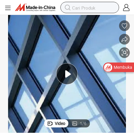
Membuka
Video
1
/
6