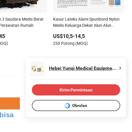
 3 Saudara Medis Berat
Kasur Lateks Alami Spunbond Nylon
 Perawatan Rumah
Medis Keluarga Dekat Alun-Alun
Perawatan Rumah Sakit
45
US$10,5-14,5
MOQ)
250 Potong (MOQ)
Hebei Yunqi Medical Equipment Co., Ltd
Kirim Permintaan
Obrolan
bisa