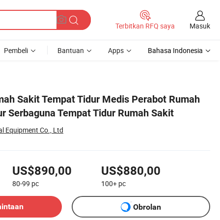
Masuk
Terbitkan RFQ saya
Pembeli
Bantuan
Apps
Bahasa Indonesia
mah Sakit Tempat Tidur Medis Perabot Rumah
ur Serbaguna Tempat Tidur Rumah Sakit
al Equipment Co., Ltd
US$890,00
US$880,00
80-99
pc
100+
pc
mintaan
Obrolan