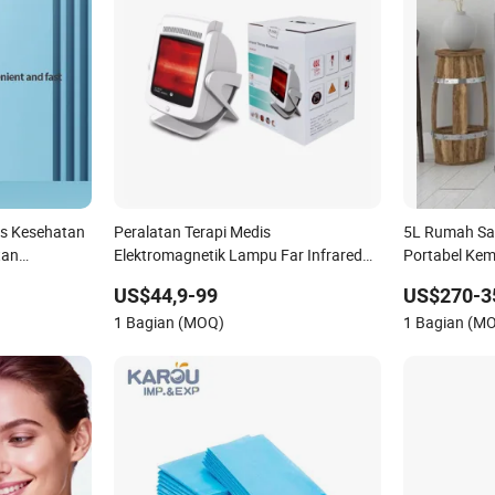
is Kesehatan
Peralatan Terapi Medis
5L Rumah Sa
tan
Elektromagnetik Lampu Far Infrared
Portabel Ke
Perawatan Kesehatan
LED
US$44,9-99
US$270-3
1 Bagian (MOQ)
1 Bagian (M