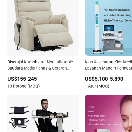
Disetujui Karbohidrat Non Inflatable
Kios Kesehatan Kios Med
Saudara Medis Panas & Getaran
Layanan Mandiri Perawa
Perawatan Rumah
Kesehatan Pasien
US$155-245
US$5.100-5.890
10 Potong (MOQ)
1 Atur (MOQ)