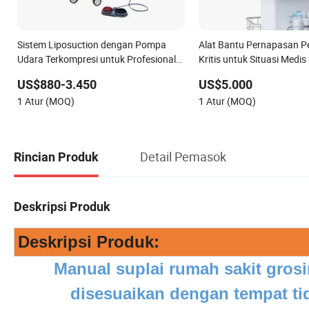
Sistem Liposuction dengan Pompa
Alat Bantu Pernapasan 
Udara Terkompresi untuk Profesional
Kritis untuk Situasi Medis 
Medis dan Institusi Kesehatan
Peralatan Rumah Sakit
US$880-3.450
US$5.000
1 Atur (MOQ)
1 Atur (MOQ)
Detail Pemasok
Rincian Produk
Deskripsi Produk
Deskripsi Produk:
Manual suplai rumah sakit grosir p
disesuaikan dengan tempat tid