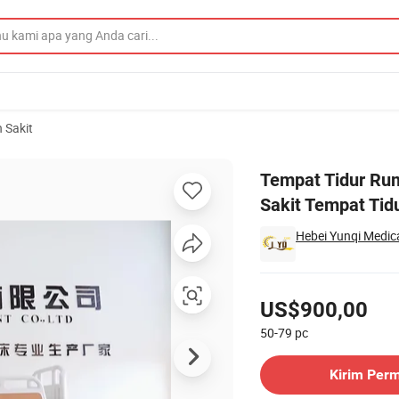
 Sakit
Perabot Rumah Sakit Tempat Tidur Serbaguna Tempat Tidur Rumah Sakit
Tempat Tidur Ru
Sakit Tempat Tid
Hebei Yunqi Medic
Harga
US$900,00
50-79
pc
Hubungi Pemasok
Kirim Per