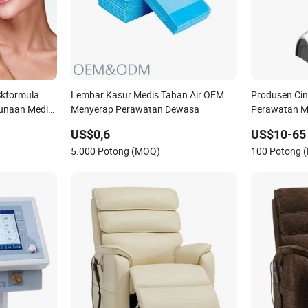
Skformula
Lembar Kasur Medis Tahan Air OEM
Produsen Ci
gunaan Medis
Menyerap Perawatan Dewasa
Perawatan M
Profesional B
US$0,6
US$10-65
Harga Pabrik
5.000 Potong (MOQ)
100 Potong 