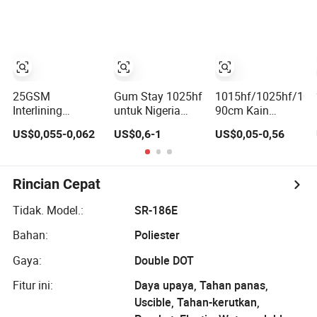
Nonwoven
Kimia Nonwoven
Fusible yang
Interlining
Terikat Termal
25GSM
Gum Stay 1025hf
1015hf/1025hf/103
Interlining
untuk Nigeria
90cm Kain
Nonwoven
Fusible
Interlining Fusi
US$0,055-0,062
US$0,6-1
US$0,05-0,56
Fusible dengan
Nonwoven
Non-Woven yang
Pelapisan Pes
Interlining
Terikat Kimia
50%Nylon &
Polyester
50%Polyester
Rincian Cepat
Campuran
Tidak. Model.:
SR-186E
Bahan:
Poliester
Gaya:
Double DOT
Fitur ini:
Daya upaya, Tahan panas,
Uscible, Tahan-kerutkan,