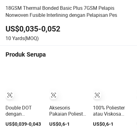
18GSM Thermal Bonded Basic Plus 7GSM Pelapis
Nonwoven Fusible Interlining dengan Pelapisan Pes
US$0,035-0,052
10
Yards(MOQ)
Produk Serupa
Double DOT
Aksesoris
100% Poliester
dengan
Pakaian Poliester
atau Viskosa
Pelapisan Pes/PA
Non Woven
Non-Fusible
US$0,039-0,043
US$0,6-1
US$0,6-1
dari 25GSM
Interlining Fusible
Keras Rasa
Interlining
Tangan Ikatan