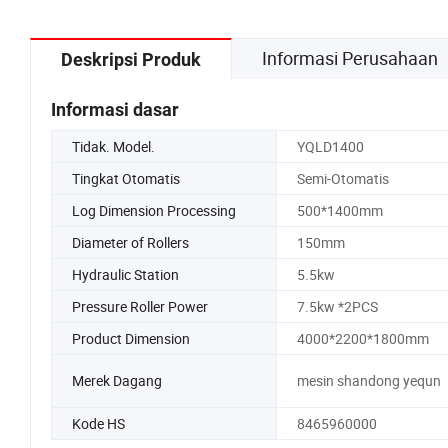
Informasi Perusahaan
Deskripsi Produk
Informasi dasar
Tidak. Model.
YQLD1400
Tingkat Otomatis
Semi-Otomatis
Log Dimension Processing
500*1400mm
Diameter of Rollers
150mm
Hydraulic Station
5.5kw
Pressure Roller Power
7.5kw *2PCS
Product Dimension
4000*2200*1800mm
Merek Dagang
mesin shandong yequn
Kode HS
8465960000