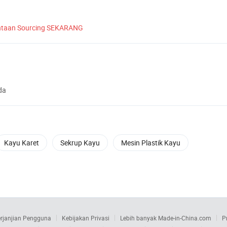
ntaan Sourcing SEKARANG
da
Kayu Karet
Sekrup Kayu
Mesin Plastik Kayu
rjanjian Pengguna
Kebijakan Privasi
Lebih banyak Made-in-China.com
P