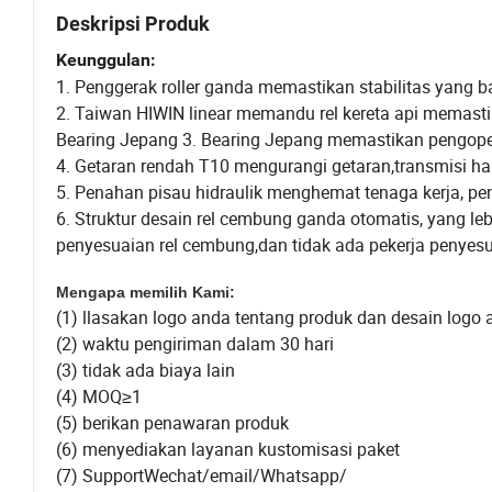
Deskripsi Produk
Keunggulan:
1. Penggerak roller ganda memastikan stabilitas yang ba
2. Taiwan HIWIN linear memandu rel kereta api memasti
Bearing Jepang 3. Bearing Jepang memastikan pengopera
4. Getaran rendah T10 mengurangi getaran,transmisi hal
5. Penahan pisau hidraulik menghemat tenaga kerja, p
6. Struktur desain rel cembung ganda otomatis, yang lebi
penyesuaian rel cembung,dan tidak ada pekerja penyes
Mengapa memilih Kami:
(1) llasakan logo anda tentang produk dan desain logo 
(2) waktu pengiriman dalam 30 hari
(3) tidak ada biaya lain
(4) MOQ≥1
(5) berikan penawaran produk
(6) menyediakan layanan kustomisasi paket
(7) SupportWechat/email/Whatsapp/