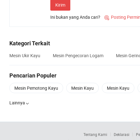
Kirim
Ini bukan yang Anda cari?
Posting Permi

Kategori Terkait
Mesin Ukir Kayu
Mesin Pengecoran Logam
Mesin Gerin
Pencarian Populer
Mesin Pemotong Kayu
Mesin Kayu
Mesin Kayu
Lainnya

Tentang Kami
Deklarasi
Pe