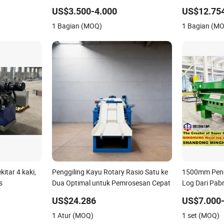
Kayu Pohon Pinus / Pengupas Batang
US$3.500-4.000
US$12.75
Kayu
1 Bagian (MOQ)
1 Bagian (M
tar 4 kaki,
Penggiling Kayu Rotary Rasio Satu ke
1500mm Pen
s
Dua Optimal untuk Pemrosesan Cepat
Log Dari Pab
US$24.286
US$7.000
1 Atur (MOQ)
1 set (MOQ)