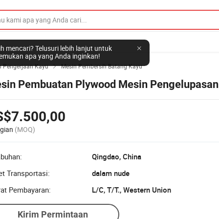
h mencari? Telusuri lebih lanjut untuk
mukan apa yang Anda inginkan!
n Pengerjaan Kayu
Mesin Pembersih Batang Kayu

sin Pembuatan Plywood Mesin Pengelupasan
S$7.500,00
gian
(MOQ)
abuhan:
Qingdao, China
t Transportasi:
dalam nude
rat Pembayaran:
L/C, T/T., Western Union
Kirim Permintaan