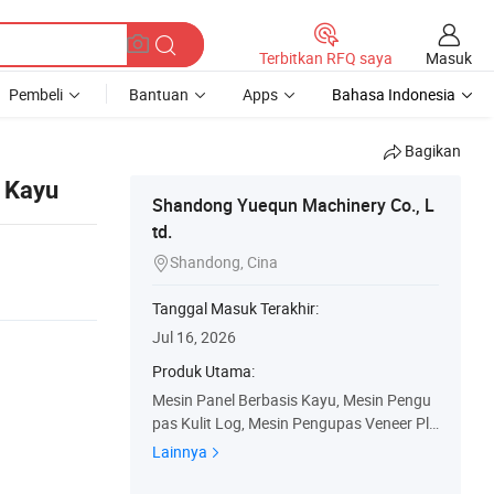
Masuk
Terbitkan RFQ saya
Pembeli
Bantuan
Apps
Bahasa Indonesia
Bagikan
 Kayu
Shandong Yuequn Machinery Co., L
td.
Shandong, Cina

Tanggal Masuk Terakhir:
Jul 16, 2026
Produk Utama:
Mesin Panel Berbasis Kayu, Mesin Pengu
pas Kulit Log, Mesin Pengupas Veneer Ply
wood, Mesin Press Panas Plywood, Mesin
Lainnya
Pengering Veneer Plywood, Mesin Gergaji
Pemotong Ujung Plywood