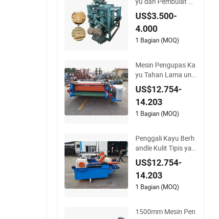
yu dan Pembulat Ke
cepatan Tinggi / Me
US$3.500-
sin Pengupas Kayu
4.000
Pohon Pinus / Peng
upas Batang Kayu
1 Bagian (MOQ)
Mesin Pengupas Ka
yu Tahan Lama unt
uk Proses Kulit Tipis
US$12.754-
yang Mudah
14.203
1 Bagian (MOQ)
Penggali Kayu Berh
andle Kulit Tipis yan
g Serbaguna untuk
US$12.754-
Kinerja yang Diopti
14.203
malkan
1 Bagian (MOQ)
1500mm Mesin Pen