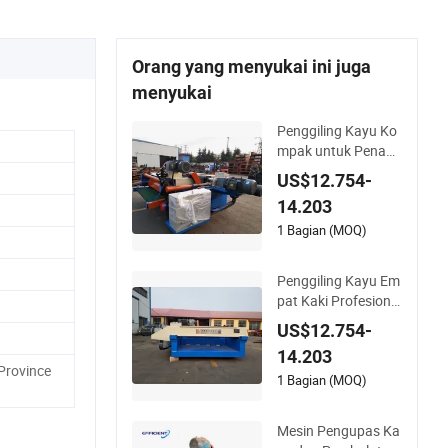
Orang yang menyukai ini juga
menyukai
Penggiling Kayu Ko
mpak untuk Penang
anan Kulit Empat K
US$12.754-
aki Tanpa Sambung
14.203
an
1 Bagian (MOQ)
Penggiling Kayu Em
pat Kaki Profesional
untuk Persiapan Kul
US$12.754-
it yang Efisien
14.203
Province
1 Bagian (MOQ)
Mesin Pengupas Ka