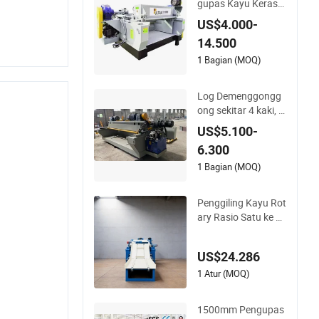
gupas Kayu Keras
Hidrolik Otomatis
US$4.000-
14.500
1 Bagian (MOQ)
Log Demenggongg
ong sekitar 4 kaki, D
ebarker, untuk kayu
US$5.100-
lapis
6.300
1 Bagian (MOQ)
Penggiling Kayu Rot
ary Rasio Satu ke D
ua Optimal untuk P
emrosesan Cepat
US$24.286
1 Atur (MOQ)
1500mm Pengupas