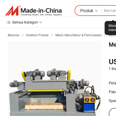
Produk
Semua Kategori
Masi
mene
Beranda
Direktori Produk
Mesin Manufaktur & Pemrosesan
Mesi



Me
U
1 Ba
Pel
Pake
Sya