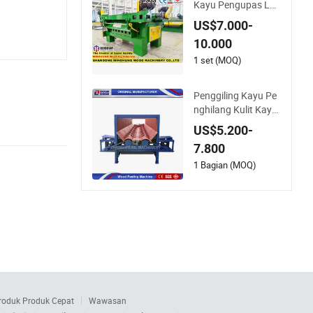
Kayu Pengupas Log
Dari Pabrik Minghu
US$7.000-
ng Cina
10.000
1 set (MOQ)
Penggiling Kayu Pe
nghilang Kulit Kayu
Efisiensi Tinggi Indu
US$5.200-
stri
7.800
1 Bagian (MOQ)
roduk Produk Cepat
Wawasan