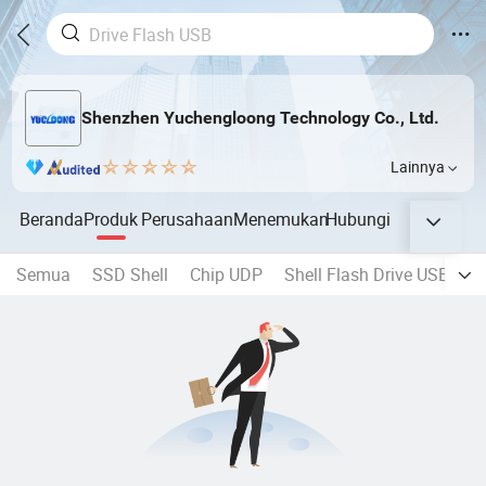
Shenzhen Yuchengloong Technology Co., Ltd.
Lainnya
Beranda
Produk
Perusahaan
Menemukan
Hubungi
Semua
SSD Shell
Chip UDP
Shell Flash Drive USB
K