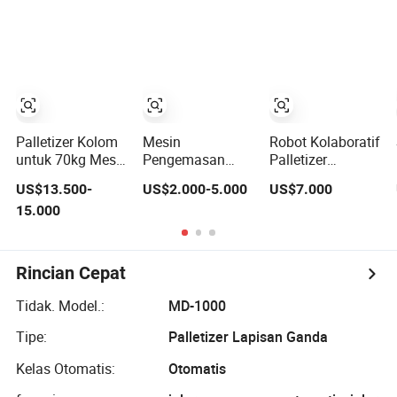
Kotak Karton dan
Tas
Palletizer Kolom
Mesin
Robot Kolaboratif
untuk 70kg Mesin
Pengemasan
Palletizer
Palletizing
Peralatan
Otomatis Penuh
US$13.500-
US$2.000-5.000
US$7.000
Penumpukan
Pembungkus
Fleksibel
15.000
Karton Palletizer
Pallet Otomatis
Kecepatan Tinggi
Robot Otomatis
Pengikat Pallet
Aman Operasi
Pengisian Kertas
Multi Resep
Penyegelan Film
untuk
Rincian Cepat
Pembungkus
Pengemasan
Panas Vertikal
Film
Tidak. Model.:
MD-1000
Penumpukan Tas
Kaleng Karton
Tipe:
Palletizer Lapisan Ganda
Kotak Drum
Kelas Otomatis:
Otomatis