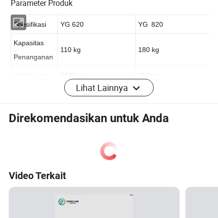
Parameter Produk
Spesifikasi
YG 620
YG
820
Kapasitas
110 kg
180 kg
Penanganan
Lihat Lainnya
Jangkauan
2400mm
150mm
Jumlah
4
4
Direkomendasikan untuk Anda
sumbu
Tingkat
Manipulator IP67
Manipulator IP67
perlindungan
Video Terkait
Daya (Beban
Kecepatan maks:
Kecepatan maks:
Maks)
4,31KW
3.08KW
model
Satu kabinet
Satu kabinet