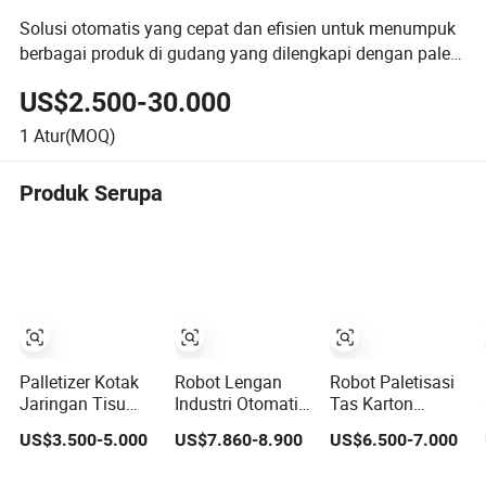
Solusi otomatis yang cepat dan efisien untuk menumpuk
berbagai produk di gudang yang dilengkapi dengan palet
robot
US$2.500-30.000
1
Atur(MOQ)
Produk Serupa
Palletizer Kotak
Robot Lengan
Robot Paletisasi
Jaringan Tisu
Industri Otomatis
Tas Karton
Multi Lapisan
Palletizer 2-Year
Otomatis
US$3.500-5.000
US$7.860-8.900
US$6.500-7.000
Otomatis Penuh
Garansi untuk
Penumpukan