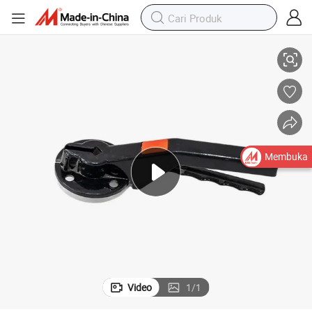
Pegangan Aluminium Kustom Berperforma Tinggi untuk Katup Kupu
Membuka
Video
1
/
1