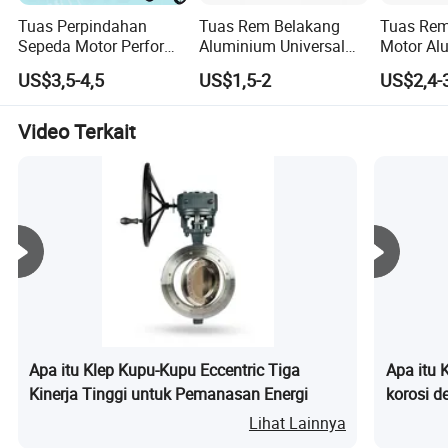
profesional untuk memberikan dukungan teknis
Tuas Perpindahan
Tuas Rem Belakang
Tuas Re
profesional dan efisien kepada pelanggan.
Sepeda Motor Performa
Aluminium Universal
Motor Al
Tinggi Gixxer150 untuk
untuk Semua Sepeda
Berkualit
Filosofi Yoakor adalah memberikan produk-produk yang
US$3,5-4,5
US$1,5-2
US$2,4-
Pengendaraan yang
Motor Trail
untuk Se
hemat biaya-biaya dan pelayanan yang terbaik.
Halus
Suzuki
Video Terkait
Selamat datang di kontak kami untuk informasi lebih
lanjut. Tianjin Yaa okor Machinery Equipment. Ltd akan
berupaya keras memberikan solusi dan layanan terbaik
untuk setiap pelanggan.
Tianjin Yosor Machinery Equipment Co., Ltd.
Apa itu Klep Kupu-Kupu Eccentric Tiga
Apa itu 
Kinerja Tinggi untuk Pemanasan Energi
korosi d
Didirikan pada tahun 2018, adalah perusahaan
Lihat Lainnya
bersertifikasi ISO 9001, yang berkomitmen untuk