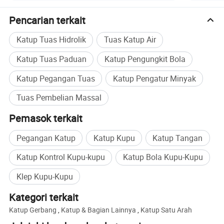
memproduksi dan produk-produk terkait Air
Pencarian terkait
Works dan perlengkapan mesin proteksi lingkungan.
Katup Tuas Hidrolik
Tuas Katup Air
Sekarang perusahaan telah menjadi suatu
rancangan, pengembangan, produksi, manufaktur,
Katup Tuas Paduan
Katup Pengungkit Bola
penjualan di salah satu perusahaan pabrik
Katup Pegangan Tuas
Katup Pengatur Minyak
katup.mekanis perusahaan tersebut
Tuas Pembelian Massal
Pemrosesan, pengelasan heat treatment, pusat
Pemasok terkait
produksi dan pengujian mencakup pengujian
Pegangan Katup
Katup Kupu
Katup Tangan
tekanan perakitan, pengujian fisik dan kimia, dll.
Yosor terutama berupa katup reproduksi
Katup Kontrol Kupu-kupu
Katup Bola Kupu-Kupu
(Concentricdan Eksentrik ), katup pintu(Resilient
Klep Kupu-Kupu
Seat,Metal mendudukkan),,katup penyearah,katup
Kategori terkait
bola dunia,straines,katup pelepasan, konveyor
Katup Gerbang
,
Katup & Bagian Lainnya
,
Katup Satu Arah
screw, dan peralatan pembersih debu yang ramah