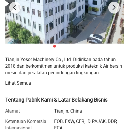
Kemasan & Pengiriman
Tianjin Yosor Machinery Co., Ltd. Didirikan pada tahun
2018 dan berkomitmen untuk produksi kateknik Air bersih
mesin dan peralatan perlindungan lingkungan.
Lihat Semua
Saat ini, perusahaan telah menjadi katup yang
memproduksi integrasi desain, riset dan pengembangan
perusahaan, produksi, manufaktur dan penjualan.
Tentang Pabrik Kami & Latar Belakang Bisnis
Perusahaan tersebut memiliki pusat produksi dan
pengujian seperti pemesinan, pengolahan panas
Alamat
Tianjin, China
pengelasan, uji tekanan perakitan, pengujian fisik dan
Ketentuan Komersial
FOB, EXW, CFR, ID PAJAK, DDP,
kimia, dsb
Internasional
FCA