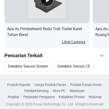
,
Rentang suhu pengoperasian: 0-50 derajat
kondisi
,
Kelembapan lingkungan: 20 98%
sekitar
Tekanan atmosfer: 600 hPa
Apa itu Pemberhenti Roda Truk Trailer Karet
Apa itu
Mengg
Baterai litium 18650: 4.2V / 2600mAh, yang dapat terus
Tahan Berat
Ruang M
unakan
mabuk dan diukur lebih dari 500 kali
Lihat Lainnya
baterai
berat
250 g, termasuk baterai
Pencarian Terkait
penghil
Detektor Sensor Sistem
Detektor Sensor CE
angan
<50mA untuk tes; <600mA untuk baton dan lampu senter
Kategori Terkait
daya
Detektor Sensor Alarm
Detektor Sensor Rumah
Produk Populer
Harga Produk Panas
Produk Panas Grosir
Telusuri menurut Kategori
Gunak
Pembeli bintang
Situs PC
Wawasan
Detektor Sensor RoHS
Detektor Sensor Suhu
an
Sensor sel bahan bakar
Amplop
Perjanjian Pengguna
Kebijakan Privasi
Hubungi
sensor
Copyright © 2026 Focus Technology Co., Ltd. All Rights Reserved