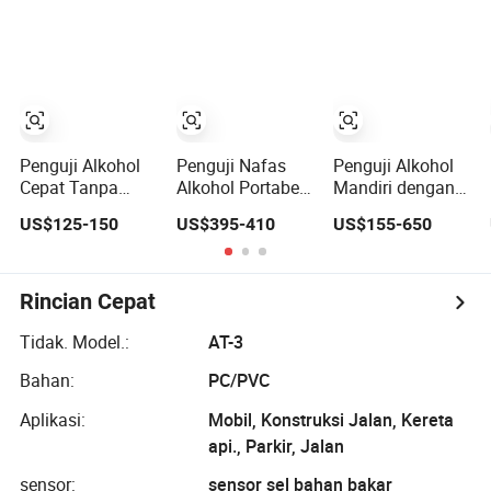
yang Akurat
untuk Alkohol
Penguji Alkohol
Penguji Nafas
Penguji Alkohol
Cepat Tanpa
Alkohol Portabel
Mandiri dengan
Kontak, Alat
Tingkat Lanjut
Pembaca Kartu
US$125-150
US$395-410
US$155-650
Pengukur
Akurasi
Nayax Alat Ukur
Kandungan
Profesional,
Nafas Alkohol
Alkohol Dalam
Kemampuan Anti
Digital
Darah (BAC)
Gangguan yang
Menggunakan
Rincian Cepat
Pengemudi Dui
Kuat Kalibrasi
Sedotan untuk
Mudah
Bernafas
Tidak. Model.:
AT-3
Bahan:
PC/PVC
Aplikasi:
Mobil, Konstruksi Jalan, Kereta
api., Parkir, Jalan
sensor:
sensor sel bahan bakar