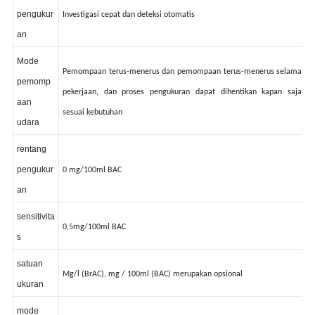
pola
pengukur
Investigasi cepat dan deteksi otomatis
an
Mode
Pemompaan terus-menerus dan pemompaan terus-menerus selama
pemomp
pekerjaan, dan proses pengukuran dapat dihentikan kapan saja
aan
sesuai kebutuhan
udara
rentang
pengukur
0 mg/100ml BAC
an
sensitivita
0,5mg/100ml BAC
s
satuan
Mg/l (BrAC), mg / 100ml (BAC) merupakan opsional
ukuran