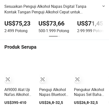
Sesuaikan Penguji Alkohol Napas Digital Tanpa
Kontak Tangan Penguji Alkohol Cepat untuk
Penegakan Hukum Lalu Lintas
US$75,23
US$73,66
US$71,45
2-499
Potong
500-1.999
Potong
2-99.999
Potong
Produk Serupa
At9000 Alat Uji
Penguji Alkohol
Pengukur Alkohol
Nafas Alkohol
Napas Bluetooth
Napas Sel Bahan
dengan Printer
Portabel Penguji
Bakar UK Penguji
US$395-410
US$26,8-32,5
US$26,8-32,5
Terintegrasi
Alkohol Napas
Alkohol Napas
dengan Uji Tiup
Tangan
yang Akurat