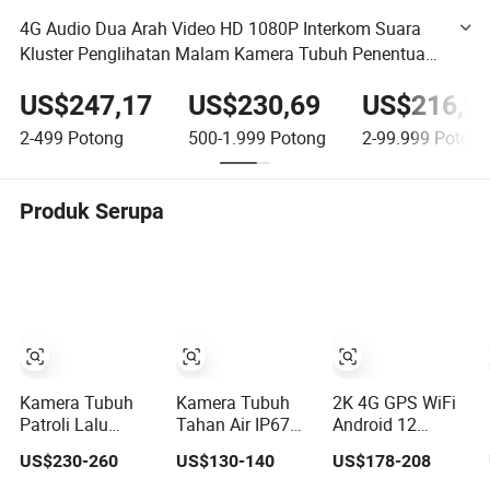
4G Audio Dua Arah Video HD 1080P Interkom Suara
Kluster Penglihatan Malam Kamera Tubuh Penentuan
Posisi GPS Kamera Tubuh Perekam Penegakan Hukum
US$247,17
US$230,69
US$216,2
2-499
Potong
500-1.999
Potong
2-99.999
Potong
Produk Serupa
Kamera Tubuh
Kamera Tubuh
2K 4G GPS WiFi
Patroli Lalu
Tahan Air IP67
Android 12
Lintas Nirkabel
IP68 dengan
Kamera Tubuh
US$230-260
US$130-140
US$178-208
Perekaman Video
Streaming
Mini Tahan Air
Waktu Nyata
Langsung
Perekaman Video