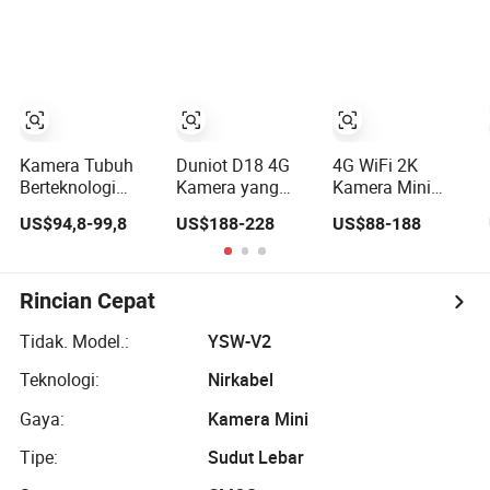
1080P
Wearable
Pembicaraan
Talkback
Video GPS WiFi
4G Kamera yang
Dipakai di Tubuh
Kamera Tubuh
Duniot D18 4G
4G WiFi 2K
Berteknologi
Kamera yang
Kamera Mini
Tinggi Eeyelog
Dipakai di Tubuh
Tangan yang
US$94,8-99,8
US$188-228
US$88-188
dengan HD
Dikenakan
Ekstrem 1080P
dengan GPS,
Penglihatan
Perekam,
Malam
Keamanan, dan
Rincian Cepat
Penglihatan
Malam
Tidak. Model.:
YSW-V2
Teknologi:
Nirkabel
Gaya:
Kamera Mini
Tipe:
Sudut Lebar