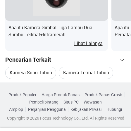
Kompresi
Opus
Speaker
bawaan
Jaringan
Apa itu Kamera Gimbal Tiga Lampu Dua
Apa it
Sumbu Terlihat+Inframerah
Perbata
Pita Frekuensi
GSM:B2/3/5/8;
Lihat Lainnya
WCDMA:B1/2/5/8;
TDS:B34/39; FDD_LTE:B1.B3.B5.B
Pencarian Terkait
7.B8.B28A/B; TDD
Kamera Suhu Tubuh
Kamera Termal Tubuh
_LTE:B38/39/40/41
Kategori Terkait
Selot kartu SIM
Kartu SIM-Nano-SIM tertanam
Bodi Kamera Digital
Kamera Tubuh Tahan Air
Produk Populer
Harga Produk Panas
Produk Panas Grosir
Telusuri menurut Kategori
WIFI
Bawaan, 802.11 a/b/g/n 2,4G+5GHz
Pembeli bintang
Situs PC
Wawasan
Kamera Tubuh Mini
Kamera Tubuh Inframerah
Amplop
Perjanjian Pengguna
Kebijakan Privasi
Hubungi
GPS
GPS/BDS/GLONASS terpasang
Copyright © 2026 Focus Technology Co., Ltd. All Rights Reserved
Sensor-G/M.
Bawaan