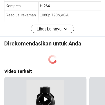
Video
Kompresi
H.264
Resolusi rekaman
1080p,720p,VGA
Lihat Lainnya
Dukungan (2 video stream untuk
Dual-stream
perekaman lokal dan pandangan
Direkomendasikan untuk Anda
jarak jauh)
Tampilan
Layar Sentuh HD 2.4 inci IPS
Menyentuh
Video Terkait
ecording sekali
Ya
sentuh
Audio
Audio
Mikrofon internal berkualitas tinggi