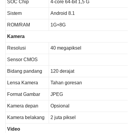
SOC Chip
4-core 64-bit 1,5 G
Sistem
Android 8.1
ROM/RAM
1G+8G
Kamera
Resolusi
40
megapiksel
Sensor CMOS
Bidang pandang
120 derajat
Lensa Kamera
Tahan goresan
Format Gambar
JPEG
Kamera depan
Opsional
Kamera belakang
2 juta piksel