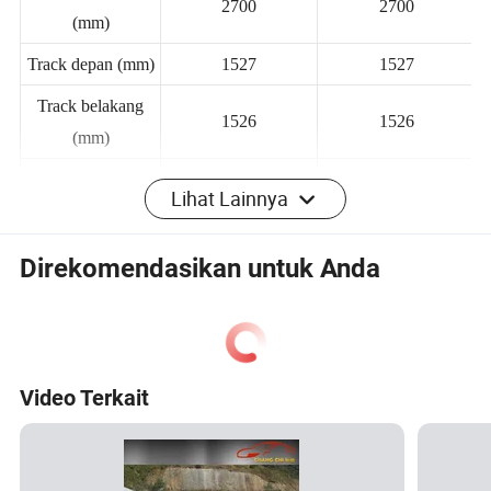
Jarak sumbu roda
2700
2700
(mm)
Track depan (mm)
1527
1527
Track belakang
1526
1526
(mm)
Lihat Lainnya
Sudut pendekatan
13
13
()
Direkomendasikan untuk Anda
Sudut
16
16
keberangkatan ()
Mobil tiga
Mobil tiga
Struktur tubuh
kompartemen
kompartemen
Video Terkait
Metode pintu
Pintu Ayun
Pintu Ayun
terbuka