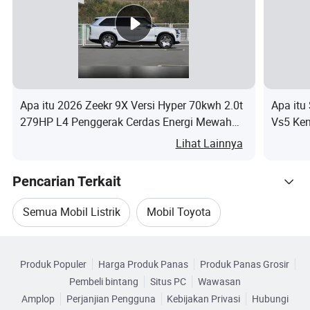
Jumlah pintu
4
4
mobil
Jumlah tempat
5
5
duduk
Apa itu 2026 Zeekr 9X Versi Hyper 70kwh 2.0t
Apa itu
Kapasitas tangki
50
50
279HP L4 Penggerak Cerdas Energi Mewah
Vs5 Ken
bahan bakar (L)
Phev 5-Door 6-Seat SUV
Lihat Lainnya
Kualitas
-
-
keseluruhan (kg)
Pencarian Terkait
Massa Beban
Semua Mobil Listrik
Mobil Toyota
penuh
-
-
Maksimum(kg)
Telusuri menurut Kategori
Mobil Bekas Toyota
Mobil Baru Toyota
Produk Populer
Harga Produk Panas
Produk Panas Grosir
Engine
Pembeli bintang
Situs PC
Wawasan
Mobil Listrik Kompak
Mobil Listrik Mini
Jenis motor
9NR
9NR
Amplop
Perjanjian Pengguna
Kebijakan Privasi
Hubungi