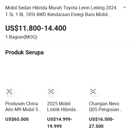
Mobil Sedan Hibrida Murah Toyota Levin Leiling 2024
1.5L 1.8L 185t 4WD Kendaraan Energi Baru Mobil
Baru/Second Hand
US$11.800-14.400
1
Bagian(MOQ)
Produk Serupa
Produsen China
2025 Mobil
Changan Nevo
Aito M9 Mobil 5-
Listrik Hibrida
Q05 Pengisian
Doors 6-Seats
Byd Song Plus
Cepat 2WD Mobil
US$65.000
US$14.999-
US$16.500-
SUV Rhd
Phev dengan
Listrik
19.999
27.500
Kendaraan Listrik
Mengemudi
Berkecepatan