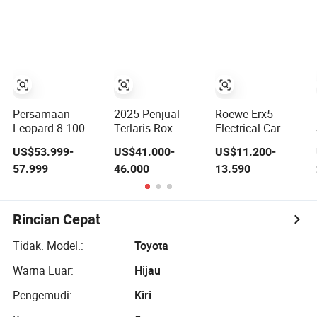
Hibrida
Cerdas Sedan
Tinggi SUV
Keluarga Kompak
Hibrida Murah
Kendaraan Energi
Kendaraan Listrik
Baru
Persamaan
2025 Penjual
Roewe Erx5
Leopard 8 100
Terlaris Rox
Electrical Car
Km Jarak Murni
Polestones 01
Crossover Hibrida
US$53.999-
US$41.000-
US$11.200-
Listrik Kendaraan
Mobil SUV EV
kendaraan Listrik
57.999
46.000
13.590
Hibrida Plug-in
Hibrida 7 Kursi
Tenaga Surya
SUV Bekas
Bekas/Baru
Kendaraan Off-
Kendaraan Listrik
Road
Jarak Jauh yang
Rincian Cepat
Diperpanjang
Tidak. Model.:
Toyota
Warna Luar:
Hijau
Pengemudi:
Kiri