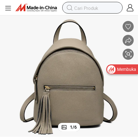
Tas Satchel Kulit Kustom Wanita Ransel Kulit Asli Fashion
Membuka
1
/
6