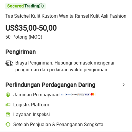

Tas Satchel Kulit Kustom Wanita Ransel Kulit Asli Fashion
US$35,00-50,00
50
Potong
(MOQ)
Pengiriman
Biaya Pengiriman:
Hubungi pemasok mengenai
pengiriman dan perkiraan waktu pengiriman.
Perlindungan Perdagangan Daring
Jaminan Pembayaran
Logistik Platform
Pelacakan pengiriman yang lebih jelas dengan logistik yang didukung
Layanan Inspeksi
Pemeriksaan pra-pengiriman opsional untuk pemeriksaan kualitas da
Setelah Penjualan & Penanganan Sengketa
Penyelesaian sengketa yang dibantu platform, termasuk pengembalia