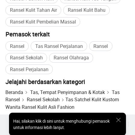
membantu pelanggan untuk berhasil di pasar.
Ransel Kulit Tahan Air
Ransel Kulit Bahu
Kami menyambut Anda dengan hangat untuk berteman
dan bisnis dengan kami, silakan hubungi kami dan
Ransel Kulit Pembelian Massal
dapatkan balasan yang baik di 24 jam. ELE juga bekerja
sama dengan kami!
Pemasok terkait
Ransel
Tas Ransel Perjalanan
Ransel
Ransel Sekolah
Ransel Olahraga
Ransel Perjalanan
Jelajahi berdasarkan kategori
Beranda
Tas, Tempat Penyimpanan & Kotak
Tas
Ransel
Ransel Sekolah
Tas Satchel Kulit Kustom
Wanita Ransel Kulit Asli Fashion
Hai
,
silakan klik di sini untuk menghubungi pemasok
Produk Populer
Harga Produk Panas
Produk Panas Grosir
untuk informasi lebih lanjut.
Pembeli bintang
Situs PC
Wawasan