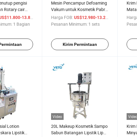
enutup pengisi
Mesin Pencampur Defoaming
Krim 
n Rotary cair
Vakum untuk Kosmetik Pabrik
Matah
ngkot filus filling
Makeup Lipstik Lip Gloss
Mesin
/ Bagian
Harga FOB:
/ sets
Harg
US$11.800-13.800
US$12.980-13.250
Pemanas Lilin Rambut
nimum:
1 Bagian
Pesanan Minimum:
1 sets
Pesa
 Permintaan
Kirim Permintaan
Video
Vide
ial Lotion
20L Makeup Kosmetik Sampo
Krim
skara Lipstik
Sabun Batangan Lipstik Lip
Minya