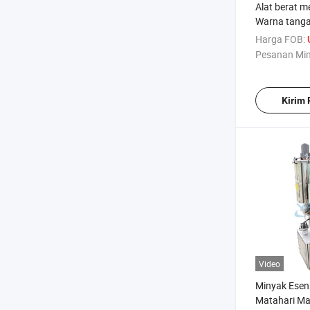
Alat berat m
Warna tanga
otomatis dipa
Harga FOB:
Polish
Pesanan Mi
Kirim
Video
Minyak Esens
Matahari Ma