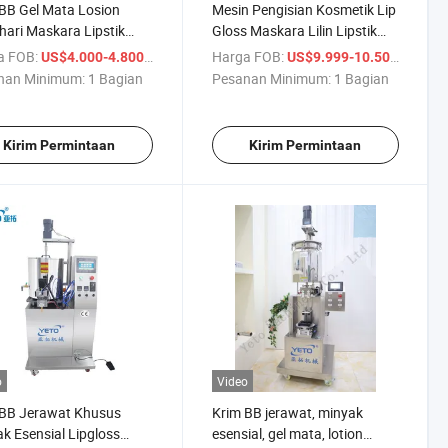
BB Gel Mata Losion
Mesin Pengisian Kosmetik Lip
ari Maskara Lipstik
Gloss Maskara Lilin Lipstik
 Pengisi Kosmetik
Semi Otomatis Yeto
a FOB:
/ Bagian
Harga FOB:
/ Bagia
US$4.000-4.800
US$9.999-10.500
nan Minimum:
1 Bagian
Pesanan Minimum:
1 Bagian
Kirim Permintaan
Kirim Permintaan
o
Video
 BB Jerawat Khusus
Krim BB jerawat, minyak
k Esensial Lipgloss
esensial, gel mata, lotion