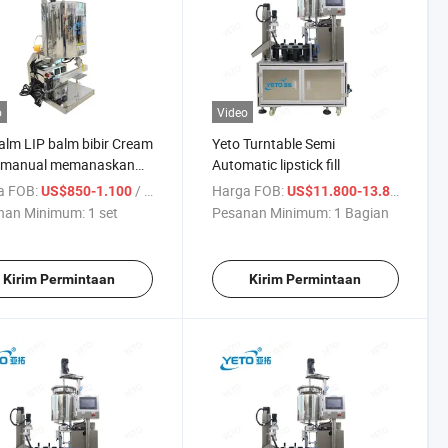
o
Video
alm LIP balm bibir Cream
Yeto Turntable Semi
p manual memanaskan
Automatic lipstick fill
ng Mengisi deodoran
a FOB:
/ set
Harga FOB:
/ Bag
US$850-1.100
US$11.800-13.800
lilin pengisi botol
nan Minimum:
1 set
Pesanan Minimum:
1 Bagian
ak
Kirim Permintaan
Kirim Permintaan