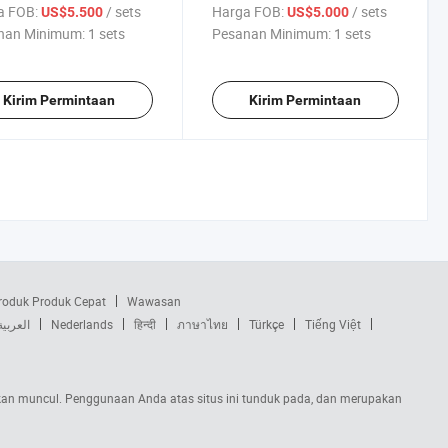
 Mesin Pengisian
matahari, maskara, lipgloss,
a FOB:
/ sets
Harga FOB:
/ sets
US$5.500
US$5.000
a Gear Kecepatan
tabung kosmetik, pena alis,
nan Minimum:
1 sets
Pesanan Minimum:
1 sets
i Pencampuran Lilin
mesin pengisi tekanan kecil
s
Kirim Permintaan
Kirim Permintaan
roduk Produk Cepat
Wawasan
العربية
Nederlands
हिन्दी
ภาษาไทย
Türkçe
Tiếng Việt
s akan muncul. Penggunaan Anda atas situs ini tunduk pada, dan merupakan