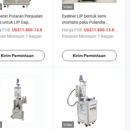
o
Video
berat Putaran Penjualan
Eyeliner LIP bentuk semi
 untuk LIP Gap
otomatis paku Polandia
ara
tukang Polandia tukang Cat
a FOB:
/ Bagian
Harga FOB:
/ Bag
US$11.800-13.800
US$11.800-13.800
Gipstick dapat mengisi
nan Minimum:
1 Bagian
Pesanan Minimum:
1 Bagian
dengan Gcarta Alat berat
Kirim Permintaan
Kirim Permintaan
o
Video