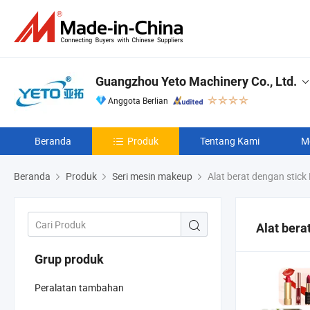
Guangzhou Yeto Machinery Co., Ltd.
Anggota Berlian
Beranda
Produk
Tentang Kami
M
Beranda
Produk
Seri mesin makeup
Alat berat dengan stick
Alat bera
Grup produk
Peralatan tambahan