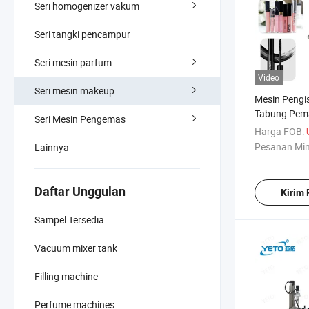
Seri homogenizer vakum
Seri tangki pencampur
Seri mesin parfum
Video
Seri mesin makeup
Mesin Pengi
Tabung Pem
Seri Mesin Pengemas
Lip Gloss M
Harga FOB:
Pesanan Mi
Lainnya
Daftar Unggulan
Kirim
Sampel Tersedia
Vacuum mixer tank
Filling machine
Perfume machines