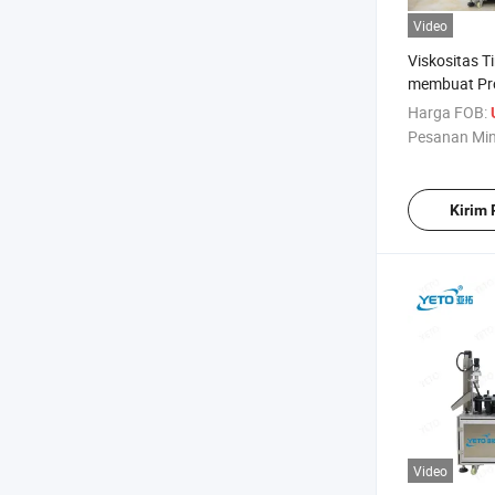
Video
Viskositas T
membuat Pr
Alat berat
Harga FOB:
Pesanan Mi
Kirim
Video