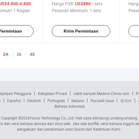
sil Alis Mesin
Balm Pemanasan Meleleh
Pasta
/ Bagian
Harga FOB:
/ sets
Harg
US$4.000-4.800
US$880
Melarut Mencampur Blender
Pomp
nimum:
1 Bagian
Pesanan Minimum:
1 sets
Pesa
Makanan Elektrik Mesin
Tingg
Pembuat
Pana
 Permintaan
Kirim Permintaan
36
48
24
rjanjian Pengguna
Kebijakan Privasi
Lebih banyak Made-in-China.com
P
s
Español
Deutsch
Português
Italiano
Русский язык
한국어
Bahasa Indonesia
Copyright ©2026
Focus Technology Co., Ltd.
Hak cipta dilindungi undang-undang.
s dan versi bahasa lainnya dari situs web. Jika ada konflik, versi bahasa Inggri
pengakuan dan penerimaan atas Syarat dan Ketentuan Kami .