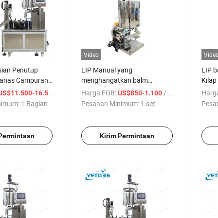
Video
Vide
sian Penutup
LIP Manual yang
LIP b
anas Campuran
menghangatkan balm
Kila
askara Otomatis
Peralatan pengisi Glos bibir
Tabu
/ Bagian
Harga FOB:
/ set
Harg
US$11.500-16.500
US$850-1.100
lipstik Mengisi alat berat
Mesin 
nimum:
1 Bagian
Pesanan Minimum:
1 set
Pesa
miny
 Permintaan
Kirim Permintaan