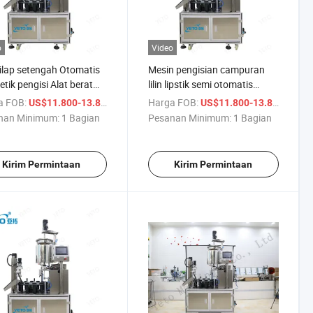
o
Video
ilap setengah Otomatis
Mesin pengisian campuran
tik pengisi Alat berat
lilin lipstik semi otomatis
ry
lipstik
a FOB:
/ Bagian
Harga FOB:
/ Bag
US$11.800-13.800
US$11.800-13.800
nan Minimum:
1 Bagian
Pesanan Minimum:
1 Bagian
Kirim Permintaan
Kirim Permintaan