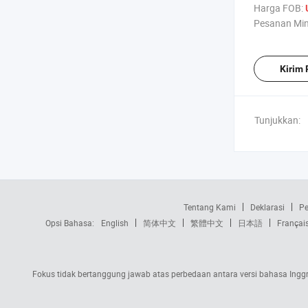
Kosmetik Pen
Harga FOB:
Pengisi Kecil
Pesanan Mi
Kirim
Tunjukkan:
Tentang Kami
Deklarasi
Pe
Opsi Bahasa:
English
简体中文
繁體中文
日本語
Françai
Fokus tidak bertanggung jawab atas perbedaan antara versi bahasa Inggri