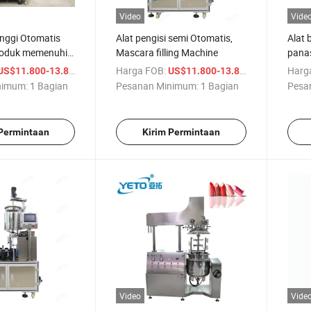
Video
Vide
inggi Otomatis
Alat pengisi semi Otomatis,
Alat 
oduk memenuhi
Mascara filling Machine
panas
Masc
/ Bagian
Harga FOB:
/ Bagian
Harg
US$11.800-13.800
US$11.800-13.800
nimum:
1 Bagian
Pesanan Minimum:
1 Bagian
Pesa
 Permintaan
Kirim Permintaan
Video
Vide