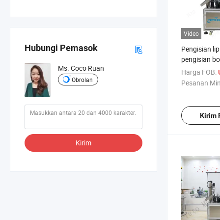
Video
Hubungi Pemasok
Pengisian li
pengisian bot
Ms. Coco Ruan
kosmetik m
Harga FOB:
Obrolan
Pesanan Mi
Kirim
Kirim