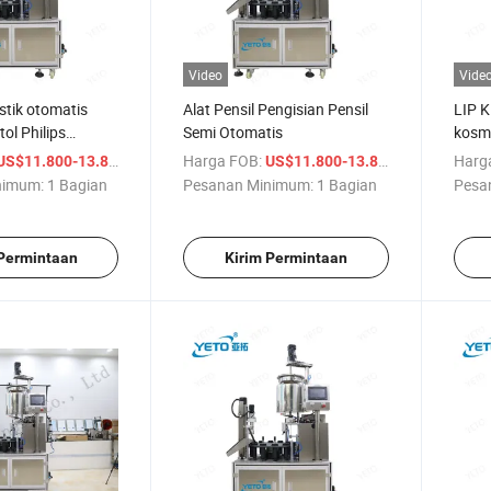
Video
Vide
pstik otomatis
Alat Pensil Pengisian Pensil
LIP K
ol Philips
Semi Otomatis
kosme
esin mengemas
Rota
/ Bagian
Harga FOB:
/ Bagian
Harg
US$11.800-13.800
US$11.800-13.800
nimum:
1 Bagian
Pesanan Minimum:
1 Bagian
Pesa
 Permintaan
Kirim Permintaan