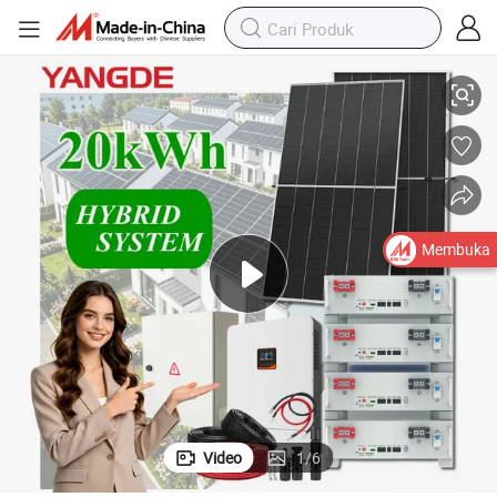
hate yang Dipasang di Rak
Sistem Surya Hibrida Yangde 20kwh dengan Baterai Lithium Iron Phosp
Membuka
Video
1
/
6