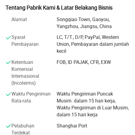
R & D, desain, produksi, pemasaran dan konstruksi
Tentang Pabrik Kami & Latar Belakang Bisnis
pencahayaan luar ruang, fotovoltaic, komunikasi, fasilitas
Alamat
Songqiao Town, Gaoyou,
transportasi, lithium ENERGY Storage, dan produk-produk
Yangzhou, Jiangsu, China
lainnya. Pabrik ini memiliki empat pabrik fisik dan
merupakan pabrik yang memenuhi syarat untuk basis
Syarat
LC, T/T., D/P, PayPal, Western
lampu jalan Yangzhou. Perusahaan ini memiliki 500
Pembayaran
Union, Pembayaran dalam jumlah
karyawan, termasuk lebih dari 80 personel teknik dan
kecil
penelitian teknis dan pengembangan.
Ketentuan
FOB, ID PAJAK, CFR, EXW
Area pabrikan dan kantor perusahaan ini hampir seluas
Komersial
50000 meter persegi dan lengkap, termasuk 2000 ton alat
Internasional
berat tekukan batang baja linkage dua alat berat 18m,
(Incoterms)
mesin pemotong laser serat 600 0W, pengelasan busur
Waktu Pengiriman
Waktu Pengiriman Puncak
otomatis bawah Air, penguji kinerja inti elektrik, alat berat
Rata-rata
Musim: dalam 15 hari kerja,
pengelasan titik otomatis, pengusul, Dua jenis peralatan
Waktu Pengiriman di Luar Musim,
120 produksi dan pengujian produksi per tahun melebihi
dalam 15 hari kerja
800 MW. Perusahaan tersebut telah memperoleh
sertifikasi sistem layanan purna-jual berbintang lima.
Pelabuhan
Shanghai Port
Terdekat
Selama bertahun-tahun, perusahaan secara terus