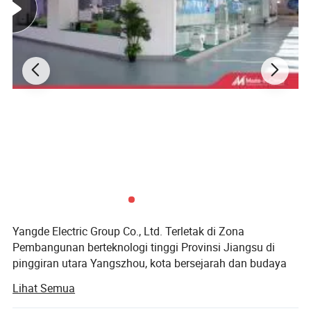
6
Atur
1
Material tambahan
Pentanahan + saluran
Yangde Electric Group Co., Ltd. Terletak di Zona
Pembangunan berteknologi tinggi Provinsi Jiangsu di
pinggiran utara Yangszhou, kota bersejarah dan budaya
yang terkenal. Perusahaan tersebut didirikan pada tahun
Lihat Semua
2012 dengan modal tercatat sebesar 138 juta yuan. Ini
adalah perusahaan besar Group yang bergerak di bidang