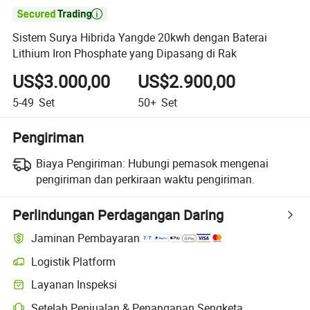

Sistem Surya Hibrida Yangde 20kwh dengan Baterai
Lithium Iron Phosphate yang Dipasang di Rak
US$3.000,00
US$2.900,00
5-49
Set
50+
Set
Pengiriman
Biaya Pengiriman:
Hubungi pemasok mengenai
pengiriman dan perkiraan waktu pengiriman.
Perlindungan Perdagangan Daring
Jaminan Pembayaran
Logistik Platform
Pelacakan pengiriman yang lebih jelas dengan logistik yang didukung
Layanan Inspeksi
Pemeriksaan pra-pengiriman opsional untuk pemeriksaan kualitas da
Setelah Penjualan & Penanganan Sengketa