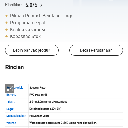
5.0/5
Klasifikasi
Pilihan Pembeli Berulang Tinggi
Pengiriman cepat
Kualitas asuransi
Kapasitas Stok
Lebih banyak produk
Detail Perusahaan
Rincian
Jenis produk:
Souvenir Patch
Bahan :
PVC atau bordir
Tebal :
2,5mm,3,0mm atau dikustomisasi
Logo :
Desain pelanggan ( 2D / 3D )
Mencadangkan
Penyangga velcro
Warna :
Warna pantone atau warna CMYK, warna yang disesuaikan.