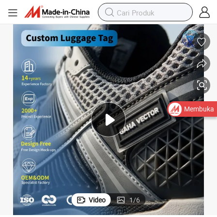
Membuka
Video
1
/
6