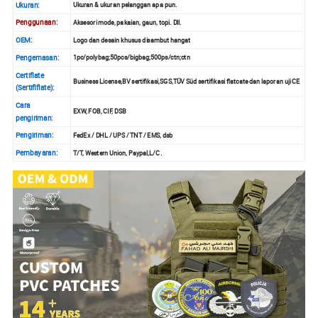
Ukuran:
Ukuran & ukuran pelanggan apa pun.
Penggunaan:
Aksesori mode, pakaian, gaun, topi. Dll.
OEM:
Logo dan desain khusus disambut hangat
Pengemasan:
1pc/polybag;50pcs/bigbag;500ps/ctn;ctn
Certiflate
Business License,BV sertifikasi,SGS,TÜV Süd sertifikasi flatcate dan laporan uji CE
(Sertiflflate):
Cara
EXW, FOB, CIF, DSB
pengiriman:
Pengiriman:
FedEx / DHL / UPS / TNT / EMS, dsb
Pembayaran:
T/T, Western Union, Paypal,L/C .