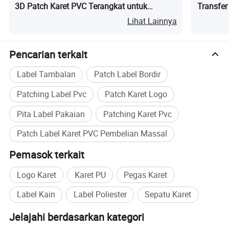
3D Patch Karet PVC Terangkat untuk
Transfe
Pakaian
Taktis
Lihat Lainnya
Pencarian terkait
Label Tambalan
Patch Label Bordir
Patching Label Pvc
Patch Karet Logo
Pita Label Pakaian
Patching Karet Pvc
Patch Label Karet PVC Pembelian Massal
Pemasok terkait
Logo Karet
Karet PU
Pegas Karet
Label Kain
Label Poliester
Sepatu Karet
Jelajahi berdasarkan kategori