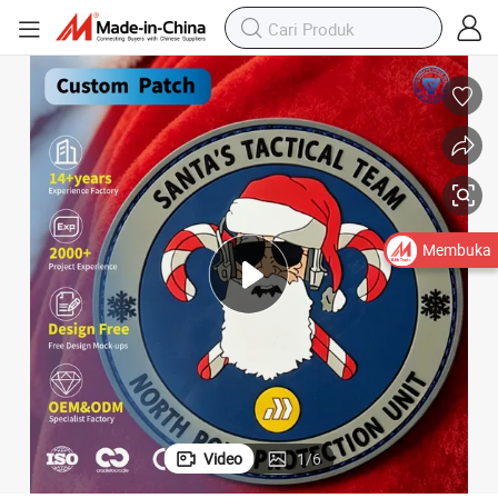
Membuka
Video
1
/
6