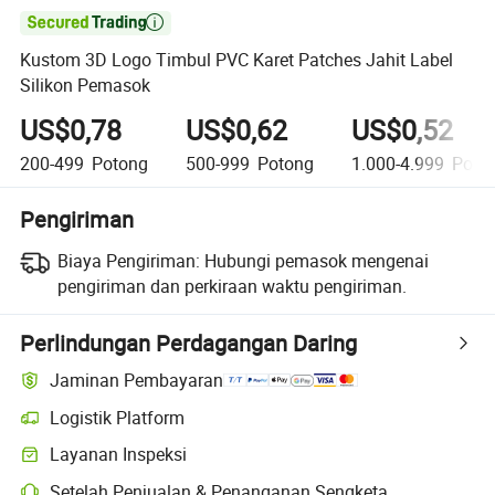

Kustom 3D Logo Timbul PVC Karet Patches Jahit Label
Silikon Pemasok
US$0,78
US$0,62
US$0,52
200-499
Potong
500-999
Potong
1.000-4.999
Poto
Pengiriman
Biaya Pengiriman:
Hubungi pemasok mengenai
pengiriman dan perkiraan waktu pengiriman.
Perlindungan Perdagangan Daring
Jaminan Pembayaran
Logistik Platform
Pelacakan pengiriman yang lebih jelas dengan logistik yang didukung
Layanan Inspeksi
Pemeriksaan pra-pengiriman opsional untuk pemeriksaan kualitas da
Setelah Penjualan & Penanganan Sengketa