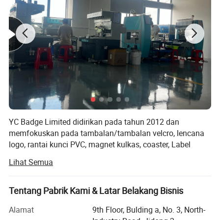
YC Badge Limited didirikan pada tahun 2012 dan
memfokuskan pada tambalan/tambalan velcro, lencana
logo, rantai kunci PVC, magnet kulkas, coaster, Label
karet, penyesuaian produk PVC selama lebih dari 13
Lihat Semua
tahun. Kami melayani lebih dari 90 negara termasuk
cendera mata, hadiah promosi, dll; Kami berlokasi di
Zhongshan City, South of China; sekitar 1.5 jam dari
Tentang Pabrik Kami & Latar Belakang Bisnis
Bandara Guangzhou dan sekitar 2 jam dari Bandara
Alamat
9th Floor, Bulding a, No. 3, North-
Shenzhen dan Pelabuhan; Selamat datang ke kami;