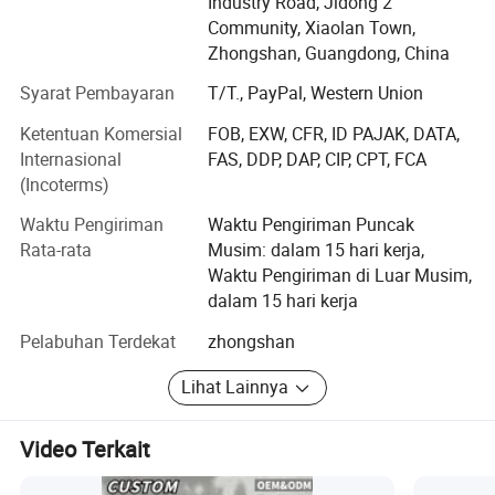
Industry Road, Jidong 2
Pelayanan pelanggan yang sangat berkualitas dan
Community, Xiaolan Town,
bijaksana adalah apa yang selalu dikepesanannya, para
Zhongshan, Guangdong, China
staf kami yang berpengalaman selalu tersedia untuk
Syarat Pembayaran
T/T., PayPal, Western Union
mendiskusikan kutipan-kutipan, karya seni warna penuh,
CNC modeling dan mewarnai, pencetakan UV, pencetakan
Ketentuan Komersial
FOB, EXW, CFR, ID PAJAK, DATA,
layar, dan berbagai kemasan.
Internasional
FAS, DDP, DAP, CIP, CPT, FCA
(Incoterms)
4 seniman menggunakan Adobe Illustrator untuk
memproduksi karya seni penuh warna, dan kami
Waktu Pengiriman
Waktu Pengiriman Puncak
memberikan pembuktian seni profesional dan efisien
Rata-rata
Musim: dalam 15 hari kerja,
pada hari yang sama, yang memungkinkan pelanggan
Waktu Pengiriman di Luar Musim,
kami memiliki pengalaman yang sangat baik dan kerja
dalam 15 hari kerja
sama jangka panjang dengan kami. Selain itu, para
Pelabuhan Terdekat
zhongshan
seniman dan staf penjualan kami selalu memperhatikan
detail bukti karya seni, termasuk efek 3D yang realistis,
Lihat Lainnya
pencocokan warna Pantone yang tepat dan tata letak
yang terkoordinasi.
Video Terkait
Kirimkan ide Anda kepada kami dan kami akan
mewujudkannya.