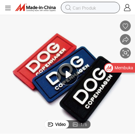
Kustom 3D Logo Timbul PVC Karet Patches Jahit Label Silikon Pemasok
Membuka
Video
1
/
6