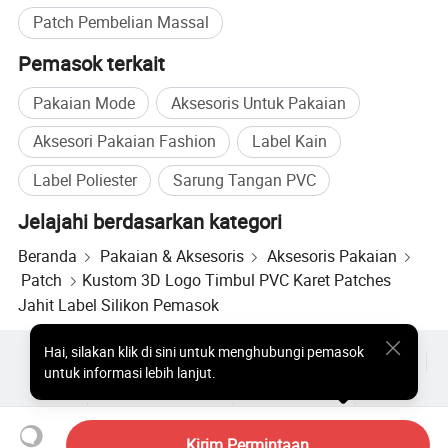
Patch Pembelian Massal
Pemasok terkait
Pakaian Mode
Aksesoris Untuk Pakaian
Aksesori Pakaian Fashion
Label Kain
Label Poliester
Sarung Tangan PVC
Jelajahi berdasarkan kategori
Beranda
Pakaian & Aksesoris
Aksesoris Pakaian
Patch
Kustom 3D Logo Timbul PVC Karet Patches
Jahit Label Silikon Pemasok
Hai
,
silakan klik di sini untuk menghubungi pemasok
Produk Populer
Harga Produk Panas
Produk Panas Grosir
untuk informasi lebih lanjut.
Pembeli bintang
Situs PC
Wawasan
Amplop
Perjanjian Pengguna
Kebijakan Privasi
Hubungi
Copyright © 2026 Focus Technology Co., Ltd. All Rights Reserved
Kirim Permintaan