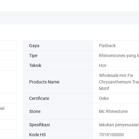
Gaya
Flatback
Tipe
Rhinoestones yang l
Teknik
Hot-
Wholesale Hot Fix
Products Name
Chrysanthemum Tra
Motif
Certificate
Oeko
ial
Stone
Mc Rhinestone
Spesifikasi
lakukan penyesuaia
Kode HS
7018100000