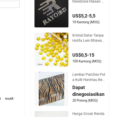
hinestone Hiasan u
ntuk Gaun Malam d
an Aksesori Pakaia
US$5,2-5,5
n
10 Kantong (MOQ)
Kristal Datar Tanpa
Hotfix Lem Rhinest
ones untuk Sepatu
Kristal
US$0,5-15
100 Kantong (MOQ)
Lembar Patches Pol
a Kulit Harimau Ber
kilau Fashion Hot Fi
Dapat
x
dinegosiasikan
i motif-
20 Potong (MOQ)
Harga Grosir Renda