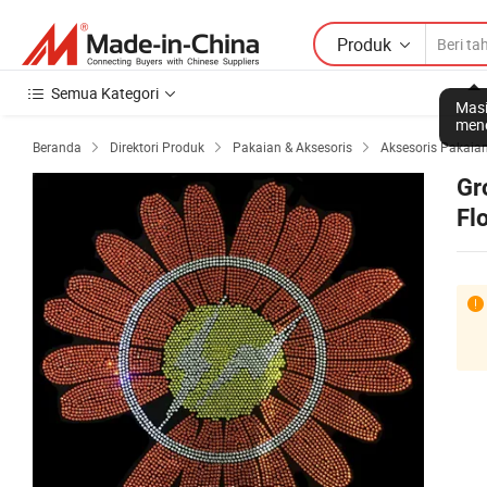
Produk
Semua Kategori
Masi
mene
Beranda
Direktori Produk
Pakaian & Aksesoris
Aksesoris Pakaia



Gr
Fl