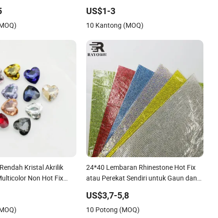
Perbaikan Rhinestones
5
US$1-3
(MOQ)
10 Kantong (MOQ)
Rendah Kristal Akrilik
24*40 Lembaran Rhinestone Hot Fix
ulticolor Non Hot Fix
atau Perekat Sendiri untuk Gaun dan
ntuk Seni Kuku Dekorasi
Jeans
6
US$3,7-5,8
(MOQ)
10 Potong (MOQ)