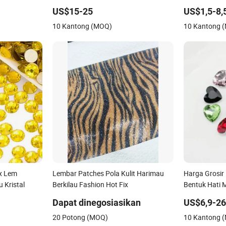
Rhinestone
US$15-25
US$1,5-8,
10 Kantong (MOQ)
10 Kantong 
ix Lem
Lembar Patches Pola Kulit Harimau
Harga Grosir 
 Kristal
Berkilau Fashion Hot Fix
Bentuk Hati M
Rhinestone u
Dapat dinegosiasikan
US$6,9-2
Pakaian
20 Potong (MOQ)
10 Kantong 