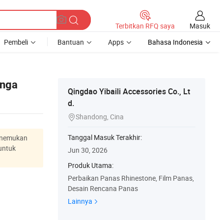
Masuk
Terbitkan RFQ saya
Pembeli
Bantuan
Apps
Bahasa Indonesia
unga
Qingdao Yibaili Accessories Co., Lt
d.
Shandong, Cina

Tanggal Masuk Terakhir:
menemukan
untuk
Jun 30, 2026
Produk Utama:
Perbaikan Panas Rhinestone, Film Panas,
Desain Rencana Panas
Lainnya