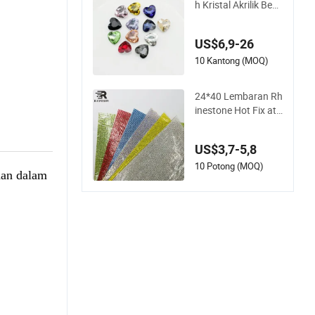
h Kristal Akrilik Bent
uk Hati Multicolor N
on Hot Fix Rhinesto
US$6,9-26
ne untuk Seni Kuku
Dekorasi Pakaian
10 Kantong (MOQ)
24*40 Lembaran Rh
inestone Hot Fix ata
u Perekat Sendiri un
tuk Gaun dan Jeans
US$3,7-5,8
10 Potong (MOQ)
nan dalam