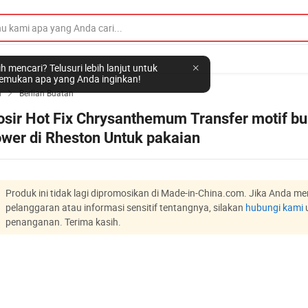
h mencari? Telusuri lebih lanjut untuk
mukan apa yang Anda inginkan!
n
Berlian Buatan

osir Hot Fix Chrysanthemum Transfer motif b
ower di Rheston Untuk pakaian
Produk ini tidak lagi dipromosikan di Made-in-China.com. Jika Anda 
pelanggaran atau informasi sensitif tentangnya, silakan
hubungi kami
penanganan. Terima kasih.