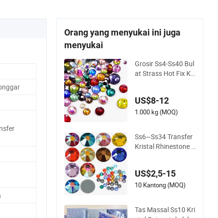
Orang yang menyukai ini juga
menyukai
Grosir Ss4-Ss40 Bul
at Strass Hot Fix Kri
stal Datar Belakang
onggar
Rhinestone
US$8-12
1.000 kg (MOQ)
nsfer
Ss6~Ss34 Transfer
Kristal Rhinestone F
latback Grosir 2088
Rhinestone Hotfix u
US$2,5-15
ntuk Pakaian
10 Kantong (MOQ)
n
Tas Massal Ss10 Kri