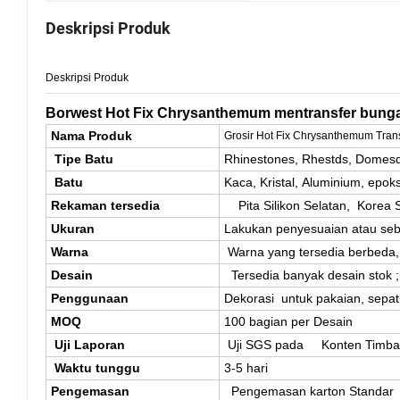
Deskripsi Produk
Deskripsi Produk
Borwest Hot Fix Chrysanthemum mentransfer bunga 
Nama Produk
Grosir Hot Fix Chrysanthemum Trans
Tipe Batu
Rhinestones, Rhestds, Domesds
Batu
Kaca, Kristal, Aluminium, epoks
Rekaman tersedia
Pita Silikon Selatan, Korea S
Ukuran
Lakukan penyesuaian atau se
Warna
Warna yang tersedia berbeda
Desain
Tersedia banyak desain stok
Penggunaan
Dekorasi untuk pakaian, sepatu,
MOQ
100 bagian per Desain
Uji Laporan
Uji SGS pada Konten Timbal,
Waktu tunggu
3-5 hari
Pengemasan
Pengemasan karton Standar