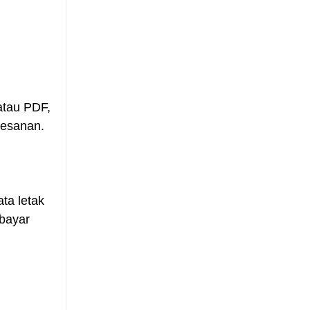
atau PDF,
pesanan.
ta letak
bayar