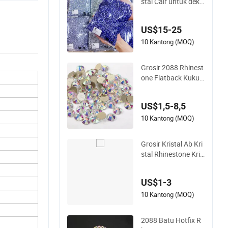
stal Cair untuk deko
rasi pakaian
US$15-25
10 Kantong (MOQ)
Grosir 2088 Rhinest
one Flatback Kuku
Kaca Batu Kristal N
on Hotfix Rhineston
US$1,5-8,5
e
10 Kantong (MOQ)
Grosir Kristal Ab Kri
stal Rhinestone Kris
tal Berlian Warna A
b Panas Perbaikan
US$1-3
Rhinestones
10 Kantong (MOQ)
2088 Batu Hotfix R