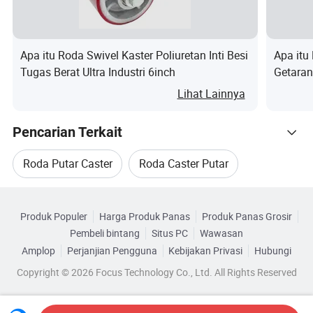
medis, dan bidang-bidang lain.Selain itu, kita memiliki tim
R&D kita sendiri dan bisa memberikan layanan OEM
kepada klien.
Apa itu Roda Swivel Kaster Poliuretan Inti Besi
Apa itu
Tugas Berat Ultra Industri 6inch
Getaran
Dan waktu pengiriman adalah 2 minggu secara normal.
Pengan
Lihat Lainnya
Kami percaya bahwa mitra bisnis yang profesional dan
efisien akan selalu menjadi pilihan terbaik Anda.
Pencarian Terkait
Kami menganggap "harga yang wajar, waktu produksi
Roda Putar Caster
Roda Caster Putar
yang efisien, dan jasa purna jual yang baik" sebagai
Kategori Terkait
prinsip kami. Segala kebutuhan dan kerja sama disambut
Roda Penggulung Putar Rem
Roda Putar Tugas
hangat, kita berharap dapat bekerja sama dengan lebih
Produk Populer
Harga Produk Panas
Produk Panas Grosir
Telusuri menurut Kategori
Pembeli bintang
Situs PC
Wawasan
banyak pelanggan untuk saling membangun dan
Roda Putar Caster
Roda Pusing Nylon
Amplop
Perjanjian Pengguna
Kebijakan Privasi
Hubungi
menguntungkan.
Copyright © 2026 Focus Technology Co., Ltd. All Rights Reserved
Baja Antikarat Ba