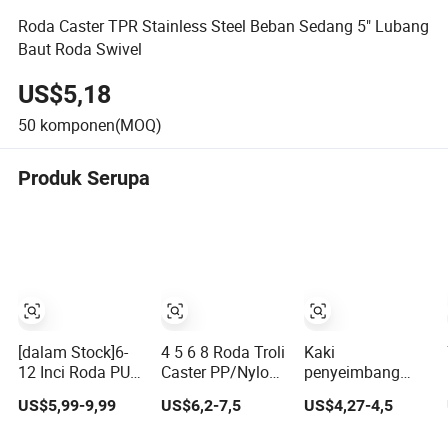
Roda Caster TPR Stainless Steel Beban Sedang 5" Lubang
Baut Roda Swivel
US$5,18
50
komponen(MOQ)
Produk Serupa
[dalam Stock]6-
4 5 6 8 Roda Troli
Kaki
12 Inci Roda PU
Caster PP/Nylon
penyeimbang
Berat dengan
Berat Industri
putar samping
US$5,99-9,99
US$6,2-7,5
US$4,27-4,5
Rem, Roda Swivel
belakang yang
Poliuretan Troli.]
dapat