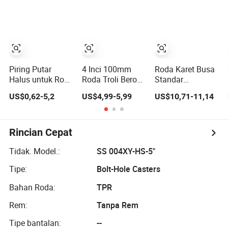
disesuaikan,
terbuat dari
aluminium berat
nylon, mudah
dipindahkan,
hemat energi,
dilapisi bubuk
Piring Putar
4 Inci 100mm
Roda Karet Busa
Halus untuk Roda
Roda Troli Beroda
Standar
Medis
Shock Absorbing
Internasional
US$0,62-5,2
US$4,99-5,99
US$10,71-11,14
yang Ditenagai
untuk Kastor
Musim Semi
Industri untuk
dengan Rem
Mesin Berat
untuk Kereta
Rincian Cepat
Industri
Tidak. Model.:
SS 004XY-HS-5"
Tipe:
Bolt-Hole Casters
Bahan Roda:
TPR
Rem:
Tanpa Rem
Tipe bantalan:
--