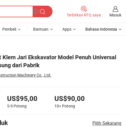
Masuk
Terbitkan RFQ saya
Pembeli
Bantuan
Apps
Bahasa Indonesia
 Klem Jari Ekskavator Model Penuh Universal
ung dari Pabrik
struction Machinery Co., Ltd.
US$95,00
US$90,00
5-9
Potong
10+
Potong
duk
Pilih Sekarang