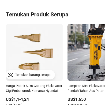
Temukan Produk Serupa
Harga Pabrik Suku Cadang Ekskavator
Lampiran Mini Ekskavato
Gigi Ember untuk Komatsu Hyundai
Rendah Tahan Aus Patah 
Kobelco Sumitomo Jcb 3cx Kubota
untuk Demolisi Bangunan
US$1,1-1,24
US$1.650
Hensley Sunward Esco Doosan
Pemeliharaan Jalan Raya
1 kg (MOQ)
1 Atur (MOQ)