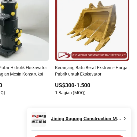
tar Hidrolik Ekskavator
Keranjang Batu Berat Ekstrem - Harga
Bagian Mesin Konstruksi
Pabrik untuk Ekskavator
0
US$300-1.500
OQ)
1 Bagian (MOQ)
Jining Xugong Construction Machinery Co., Ltd.