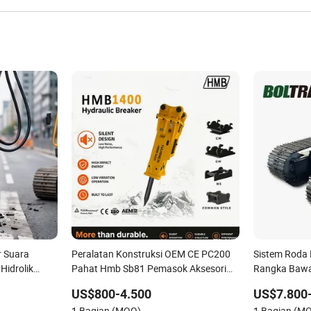
r Suara
Peralatan Konstruksi OEM CE PC200
Sistem Roda 
Hidrolik
Pahat Hmb Sb81 Pemasok Aksesori
Rangka Bawa
 Perkotaan,
Ekskavator Kotak Pile Jack Beton Batu
Pancang Rig
US$800-4.500
US$7.800
,
Rock Breaker Hidrolik
Dumper 8t 10
1 Bagian (MOQ)
1 Bagian (M