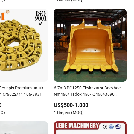
Berlapis Premium untuk
6.7m3 PC1250 Ekskavator Backhoe
an Cr5622/41 105-8831
Nm450/Hadox 450/ Q460/Q690
Ember Pertambangan Berat/Hdr/Batu
0
US$500-1.000
OQ)
1 Bagian (MOQ)