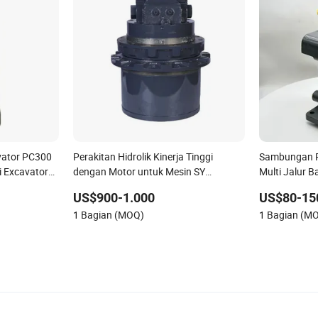
vator PC300
Perakitan Hidrolik Kinerja Tinggi
Sambungan Pu
gi Excavator
dengan Motor untuk Mesin SY
Multi Jalur 
60/65/75
US$900-1.000
US$80-15
1 Bagian (MOQ)
1 Bagian (M