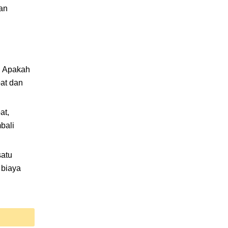
kan
. Apakah
pat dan
at,
bali
satu
 biaya