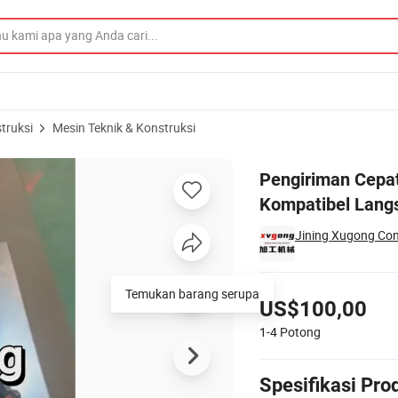
truksi
Mesin Teknik & Konstruksi
enuh Universal Kompatibel Langsung dari Pabrik
Pengiriman Cepat
Kompatibel Langs
Jining Xugong Con
Harga
Temukan barang serupa
US$100,00
1-4
Potong
Spesifikasi Pro