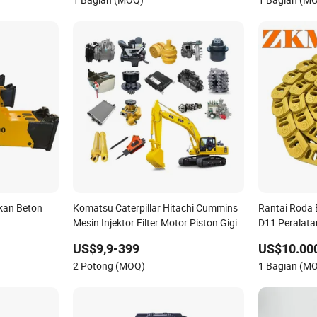
bang &
kan Beton
Komatsu Caterpillar Hitachi Cummins
Rantai Roda 
Mesin Injektor Filter Motor Piston Gigi
D11 Peralat
 Jack
Ember Gigi Rol Katup Pompa Utama
US$9,9-399
US$10.00
Crawler Idler Bantalan Pin Bushing
2 Potong (MOQ)
1 Bagian (M
Bagian Ekskavator