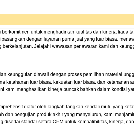
 berkomitmen untuk menghadirkan kualitas dan kinerja tiada ta
i dipasangkan dengan layanan purna jual yang luar biasa, mena
g berkelanjutan. Jelajahi wawasan penawaran kami dan keung
aian keunggulan diawali dengan proses pemilihan material ung
ena ketahanan luar biasa, kekuatan luar biasa, dan ketahanan 
 kami menghasilkan kinerja puncak bahkan dalam kondisi ya
mprehensif diatur oleh langkah-langkah kendali mutu yang ketat
tah dan pengujian produk akhir yang menyeluruh, kami menjam
g disertai standar setara OEM untuk kompatibilitas, kinerja, dan