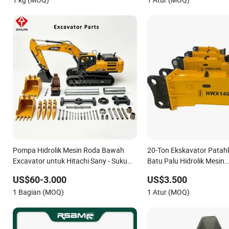
Daewoo Cat Penggunaan Loader
Penghancuran Batu Tam
Ekskavator
Infrastruktur Sipil
Pompa Hidrolik Mesin Roda Bawah
20-Ton Ekskavator Patah
Excavator untuk Hitachi Sany - Suku
Batu Palu Hidrolik Mesin
Cadang
Pertambangan Kuari Palu
US$60-3.000
US$3.500
1 Bagian (MOQ)
1 Atur (MOQ)