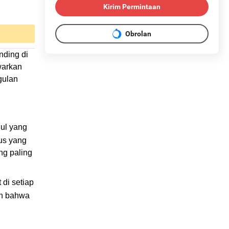
Kirim Permintaan
Obrolan
nding di
warkan
gulan
gul yang
aus yang
ng paling
 di setiap
in bahwa