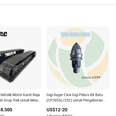
Hidrolik Motor Karet Baja
Gigi Auger Cina Gigi Peluru Bit Batu
h Grup Trek untuk Mesin
(CP3055L/25C) untuk Pengeboran
 Bor Komposter Paver
Rotary
-8.500
US$12-20
t 20t 30t
OQ)
1 Bagian (MOQ)