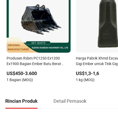
Produsen Rsbm PC1250 Ex1200
Harga Pabrik Xhmd Exca
Ex1900 Bagian Ember Batu Berat
Gigi Ember untuk Titik Gi
untuk Ekskavator
207-70-14151tl
US$450-3.600
US$1,3-1,6
1 Bagian (MOQ)
1 kg (MOQ)
Detail Pemasok
Rincian Produk