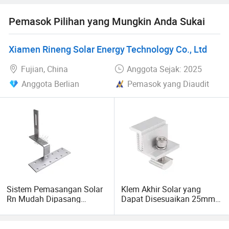
Pemasok Pilihan yang Mungkin Anda Sukai
Sistem pemasangan di atap sistem pemasangan Ground
Xiamen Rineng Solar Energy Technology Co., Ltd
fotovoltaic system
Fujian, China
Anggota Sejak: 2025
pemasangan katup PV yang fleksibel,
Anggota Berlian
Pemasok yang Diaudit
sistem pemasangan katup Solar Tracking System
3. Kekuatan kami:
YURB telah berinvestasi dalam dan membangun 3 basis
industri yang sepenuhnya otomatis, dengan lebih dari 2
Sistem Pemasangan Solar
Klem Akhir Solar yang
karyawan, 000 karyawan, dan area kawasan taman
Rn Mudah Dipasang
Dapat Disesuaikan 25mm
industri seluas 300, 000 meter persegi, kami memiliki:
SUS304 Pengait Atap
hingga 40mm untuk
Keramik
Pemasangan Panel Surya
Jalur produksi aluminium