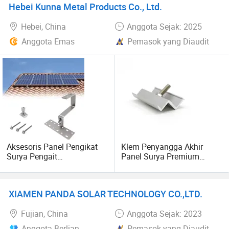
Hebei Kunna Metal Products Co., Ltd.
Baja stainless steel dan lini produksi baja karbon
Hebei, China
Anggota Sejak: 2025
Anggota Emas
Pemasok yang Diaudit
Seng-aluminium, produksi
lini produksi pegas
, pengecoran line produksi
wadah produk wadah rawatan line
– lini produksi dari Ground
Aksesoris Panel Pengikat
Klem Penyangga Akhir
Surya Pengait
Panel Surya Premium
Pemasangan Atap yang
Kunna
Dapat Disesuaikan untuk
Instalasi yang Mudah
XIAMEN PANDA SOLAR TECHNOLOGY CO.,LTD.
Fujian, China
Anggota Sejak: 2023
Anggota Berlian
Pemasok yang Diaudit