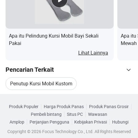
menciptakan pengalaman yang nyaman dan membuat
mengemudi lebih nyaman
Apa itu Pelindung Kursi Mobil Bayi Sekali
Apa itu
Pakai
Mewah 
Penutup Kursi mobil sekali
Lihat Lainnya
Nama Produk
pakai 5in1
Pencarian Terkait
Material
Plastik/HDPE/LDPE
Penutup Kursi Mobil Kustom
Sesuai untuk jenis
Mobil Universal dapat diterima
kendaraan
Kategori Terkait
Penutup Untuk Kursi Mobil
Produk Populer
Harga Produk Panas
Produk Panas Grosir
Telusuri menurut Kategori
Warna
Transparan/Putih
Pembeli bintang
Situs PC
Wawasan
Set Penutup Kursi Mobil
Amplop
Perjanjian Pengguna
Kebijakan Privasi
Hubungi
Penggunaan
Lindungi interior mobil
Copyright © 2026 Focus Technology Co., Ltd. All Rights Reserved
Tas Penutup Kursi Mobil