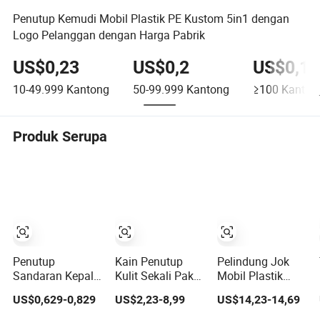
Penutup Kemudi Mobil Plastik PE Kustom 5in1 dengan
Logo Pelanggan dengan Harga Pabrik
US$0,23
US$0,2
US$0,18
10-49.999
Kantong
50-99.999
Kantong
≥100
Kanton
Produk Serupa
Penutup
Kain Penutup
Pelindung Jok
Sandaran Kepala
Kulit Sekali Pakai
Mobil Plastik
Mobil Taksi
3 Bar Guangzhou
Sekali Pakai
US$0,629-0,829
US$2,23-8,99
US$14,23-14,69
Kereta Api yang
Musim Dingin
Universal Film
Dapat Digunakan
Bayi Asli Singl
Jelas Tahan Air