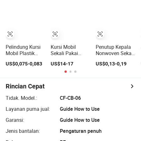
Sekali dari Bahan
Pendingin
Nonwoven
Belakang Materi
Kustom
Kamuflase Van
Balap Mobil
Penutup Kursi
Pelindung Kursi
Kursi Mobil
Penutup Kepala
Mobil Plastik
Sekali Pakai
Nonwoven Sekali
Jernih Sekali
Debu
Pakai untuk Kursi
US$0,075-0,083
US$14-17
US$0,13-0,19
Pakai Tahan Air
Cover145cm*85cm
Mobil dan Kursi
Universal
Pesawat
Rincian Cepat
Tidak. Model.:
CF-CB-06
Layanan purna jual:
Guide How to Use
Garansi:
Guide How to Use
Jenis bantalan:
Pengaturan penuh