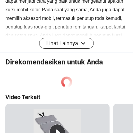
dapat menjadi cara yang baik untuk mengetahui apakah
kursi mobil kotor. Pada saat yang sama, Anda juga dapat
memilih aksesori mobil, termasuk penutup roda kemudi,
penutup tuas roda-gigi, penutup rem tangan, karpet lantai,
dan seterusnya. Anda juga dapat memilih penutup kursi
Lihat Lainnya
dengan beragam bahan, datang dan sesuaikan penutup
kursi sendiri!
Direkomendasikan untuk Anda
Desain Kustom Logo cetak
Tersedia logo khusus untuk penutup kursi cetak. Penutup kursi
untuk perawatan dan perlindungan mobil, penutup roda kemudi,
Video Terkait
karpet lantai, penutup tuas roda-gigi, penutup rem tangan.
Desain baru yang ditingkatkan dari penutup pemeliharaan mobil
ini menciptakan pengalaman yang nyaman dan membuat
pengemudian lebih nyaman.
Desain pelindung pemeliharaan mobil yang baru ditingkatkan