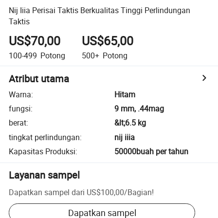
Nij Iiia Perisai Taktis Berkualitas Tinggi Perlindungan
Taktis
US$70,00
US$65,00
100-499
Potong
500+
Potong
Atribut utama
Warna
:
Hitam
fungsi
:
9 mm, .44mag
berat
:
&lt;6.5 kg
tingkat perlindungan
:
nij iiia
Kapasitas Produksi
:
50000buah per tahun
Layanan sampel
Dapatkan sampel dari
US$100,00
/
Bagian
!
Dapatkan sampel