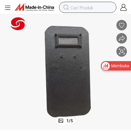
Membuka
1
/
5