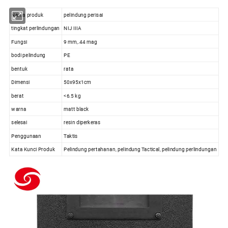
Nama produk
pelindung perisai
tingkat perlindungan
NIJ IIIA
Fungsi
9 mm,.44 mag
bodi pelindung
PE
bentuk
rata
Dimensi
50x95x1cm
berat
<6.5 kg
warna
matt black
selesai
resin diperkeras
Penggunaan
Taktis
Kata Kunci Produk
Pelindung pertahanan, pelindung Tactical, pelindung perlindungan