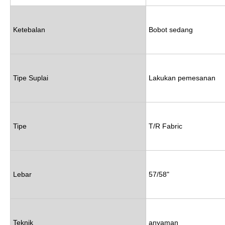
Ketebalan
Bobot sedang
Tipe Suplai
Lakukan pemesanan
Tipe
T/R Fabric
Lebar
57/58"
Teknik
anyaman