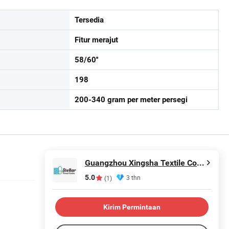
Tersedia
Fitur merajut
58/60''
198
200-340 gram per meter persegi
Guangzhou Xingsha Textile Co., Ltd.
5.0
3 thn
(1)
Kirim Permintaan