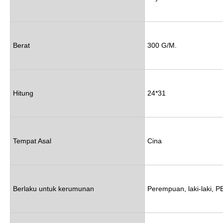
Berat
300 G/M.
Hitung
24*31
Tempat Asal
Cina
Berlaku untuk kerumunan
Perempuan, laki-laki, 