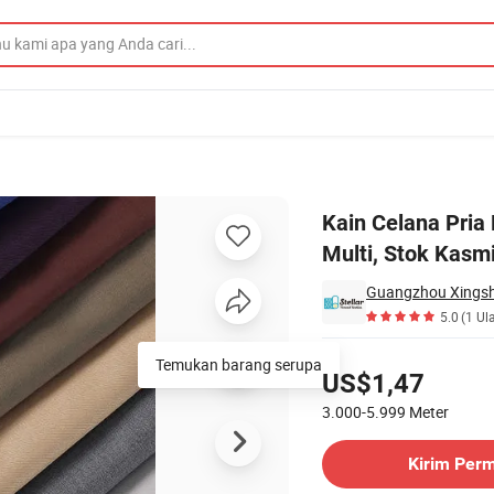
ill Berwarna Multi, Stok Kasmir, Kain Spun Tr, dan Wol Merino
Kain Celana Pria
Multi, Stok Kasmi
Guangzhou Xingsha 
5.0
(1 Ul
Harga
Temukan barang serupa
US$1,47
3.000-5.999
Meter
Hubungi Pemasok
Kirim Per