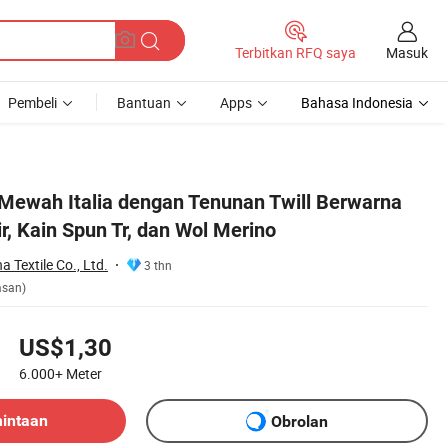
Masuk
Terbitkan RFQ saya
Pembeli
Bantuan
Apps
Bahasa Indonesia
 Mewah Italia dengan Tenunan Twill Berwarna
r, Kain Spun Tr, dan Wol Merino
Textile Co., Ltd.
3 thn
asan)
US$1,30
6.000+
Meter
mintaan
Obrolan