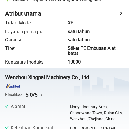
Atribut utama
Tidak. Model.
:
XP
Layanan purna jual
:
satu tahun
Garansi
:
satu tahun
Tipe
:
Stiker PE Embusan Alat
berat
Kapasitas Produksi
:
10000
Wenzhou Xingpai Machinery Co., Ltd.
5.0/5
Klasifikasi
Alamat
:
Nanyu Industry Area,
Shangwang Town, Ruian City,
Wenzhou, Zhejiang, China
Ketentuan Komersial
FOB, EXW, CFR, ID PAJAK,