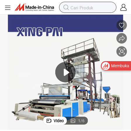
Membuka
Video
1
/
6