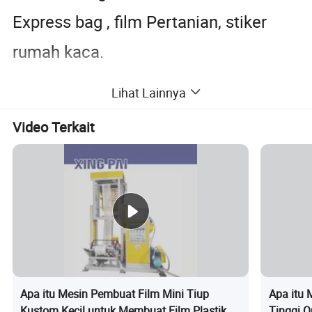
Express bag , film Pertanian, stiker
rumah kaca.
Keunggulan Alat berat kita
Lihat Lainnya
kami menggunakan
Video Terkait
1.sekrup tipe Taiwan, bimental,
LD:30:1 dapat melakukan baik PE dan
biodegradable material
2.Tipe Taiwan die head ,.Keluaran
lebih besar
3. Tipe baru, terpisah, penggulung
Apa itu Mesin Pembuat Film Mini Tiup
Apa itu 
Kustom Kecil untuk Membuat Film Plastik
Tinggi O